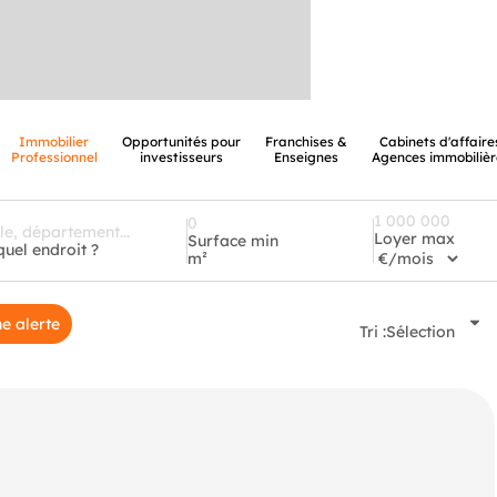
Immobilier
Opportunités pour
Franchises &
Cabinets d'affaire
Professionnel
investisseurs
Enseignes
Agences immobilièr
Loyer max
Surface min
quel endroit ?
m²
e alerte
Tri :
Sélection