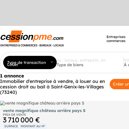
Entreprises
commerces
Type de transaction
Louer
Type de biens
À 
1 annonce
Immobilier d'entreprise à vendre, à louer ou en
Créer un
cession droit au bail à Saint-Genix-les-Villages
(73240)
vente magnifique château arrière pays S
PRIX DE VENTE
3 710 000 €
SURFACE
MONTANT AU M²