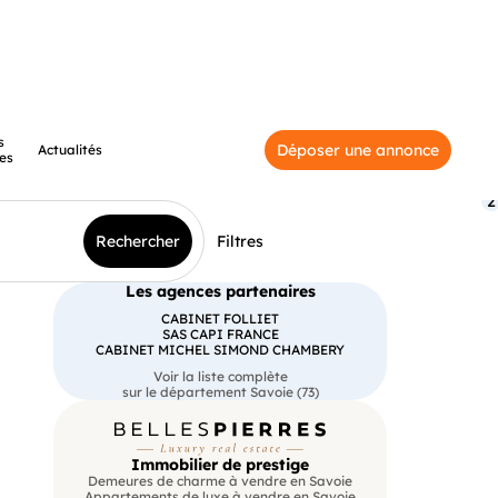
s
Déposer une annonce
Actualités
es
2
Rechercher
Filtres
Les agences partenaires
CABINET FOLLIET
SAS CAPI FRANCE
CABINET MICHEL SIMOND CHAMBERY
Voir la liste complète
sur le département Savoie (73)
Immobilier de prestige
Demeures de charme à vendre en Savoie
Appartements de luxe à vendre en Savoie