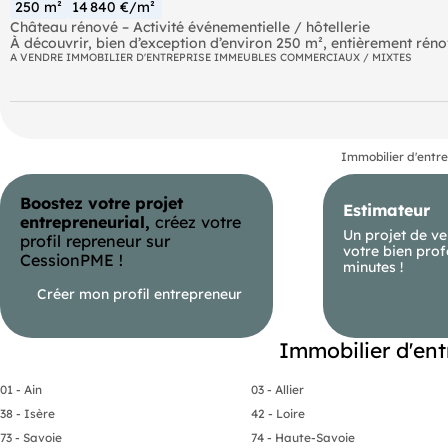
250 m²
14 840 €/m²
Château rénové – Activité événementielle / hôtellerie
À découvrir, bien d’exception d’environ 250 m², entièrement réno
au confort moderne.
A VENDRE IMMOBILIER D'ENTREPRISE IMMEUBLES COMMERCIAUX / MIXTES
Ce château offre un cadre rare et élégant, parfaitement adapté 
réception.
L’ensemble dispose d’une cuisine centrale professionnelle, d’une 
permettant une exploitation immédiate dans d’excellentes condit
Les espaces de réception, soignés et fonctionnels, se prêtent pa
événements privés ou professionnels.
Immobilier d'entre
La rénovation récente, réalisée avec des prestations haut de ga
à accueillir un projet ambitieux dans un cadre prestigieux.
Boostez votre projet
Une opportunité clé en main pour un professionnel de l’événementi
Estimateur
lieu unique.
entrepreneurial,
créez votre
Dossier complet et visites sur demande.
Un projet de ve
profil repreneur sur
votre bien prof
CessionPME !
minutes !
Créer mon profil entrepreneur
/ :
Agent commercial (Entreprise individuelle)
RSAC 352804462
Immobilier d'en
01 - Ain
03 - Allier
38 - Isère
42 - Loire
73 - Savoie
74 - Haute-Savoie