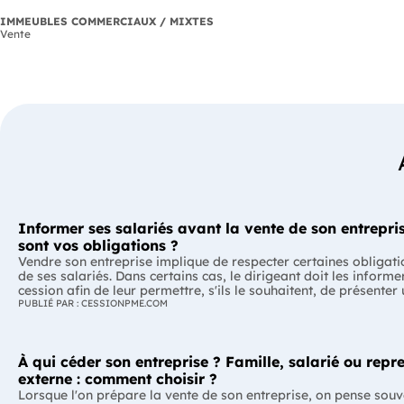
IMMEUBLES COMMERCIAUX / MIXTES
Vente
Informer ses salariés avant la vente de son entrepris
sont vos obligations ?
Vendre son entreprise implique de respecter certaines obligati
de ses salariés. Dans certains cas, le dirigeant doit les informe
cession afin de leur permettre, s'ils le souhaitent, de présenter
reprise. Quelles entreprises sont concernées ? Quels délais faut
PUBLIÉ PAR : CESSIONPME.COM
Comment transmettre cette information ? Voici ce que prévoit 
réglementation. L'essentiel Les entreprises de moins de 250 salariés sont
soumises, dans certains cas, à une obligation d'information pr
À qui céder son entreprise ? Famille, salarié ou repr
salariés. Cette obligation concerne la vente d'un fonds de com
cession de la majorité des titres d'une société. Le délai d'infor
externe : comment choisir ?
selon la taille de l'entreprise. Les salariés peuvent présenter u
Lorsque l'on prépare la vente de son entreprise, on pense souv