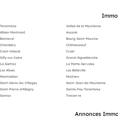
Immobi
Tarentaise
Vallee de la Maurienne
Albiez-Montrond
Aussois
Bonneval
Bourg-Saint-Maurice
Chambéry
Châteauneuf
Crest-Voland
Cruet
Gilly-sur-Isère
Grand-Aigueblanche
La Giettaz
La Motte-Servolex
Les Allues
Les Belleville
Montmélian
Moûtiers
Saint-Genix-les-Villages
Saint-Jean-de-Maurienne
Saint-Pierre-d'Albigny
Sainte-Foy-Tarentaise
Sonnaz
Tresserve
Annonces Immobi