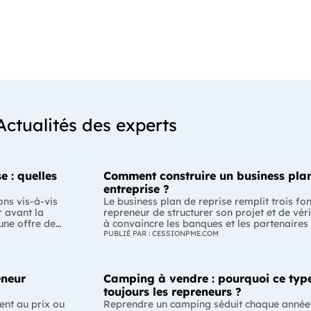
Actualités des experts
e : quelles
Comment construire un business plan
entreprise ?
ons vis-à-vis
Le business plan de reprise remplit trois fo
r avant la
repreneur de structurer son projet et de véri
 une offre de
à convaincre les banques et les partenaires
-il respecter ?
Enfin, il peut constituer un support de discu
PUBLIÉ PAR : CESSIONPME.COM
la
montrant que le projet de reprise est solide et réfléchi. L'esse
plan de reprise ne consiste pas à reprendre
éalable des
l'entreprise. Il explique comment l'entrepr
eneur
Camping à vendre : pourquoi ce type
merce ou la
de dirigeant. C'est un document indispensabl
mation varie
convaincre vos partenaires. À quoi sert vraiment un business plan de reprise
toujours les repreneurs ?
ne offre de
? Lors d'une reprise d'entreprise, le busines
ent au prix ou
Reprendre un camping séduit chaque année