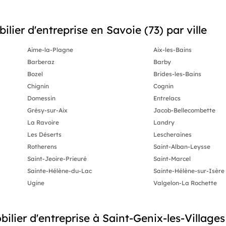
lier d'entreprise en Savoie (73) par ville
Aime-la-Plagne
Aix-les-Bains
Barberaz
Barby
Bozel
Brides-les-Bains
Chignin
Cognin
Domessin
Entrelacs
Grésy-sur-Aix
Jacob-Bellecombette
La Ravoire
Landry
Les Déserts
Lescheraines
Rotherens
Saint-Alban-Leysse
Saint-Jeoire-Prieuré
Saint-Marcel
Sainte-Hélène-du-Lac
Sainte-Hélène-sur-Isère
Ugine
Valgelon-La Rochette
lier d'entreprise à Saint-Genix-les-Village