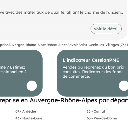
vé avec des matériaux de qualité, alliant le charme de l’ancien
au développement d’une activité événementielle, hôtelière ou de
Voir le détail
cuisine d’appoint ainsi que d’un office entièrement équipé,
ions.
rfaitement à l’organisation de mariages, séminaires,
prise
Auvergne-Rhône-Alpes
Rhône-Alpes
Savoie
Saint-Genix-les-Villages (732
mme, permet une reprise sans travaux à prévoir. Le bien est prêt
el, de l’hôtellerie ou de la restauration souhaitant exploiter un
L'indicateur CessionPME
nte ? Estimez
Vendez ou reprenez au bon prix :
essionnel en 2
consultez l’indicateur des fonds
de commerce.
treprise en Auvergne-Rhône-Alpes par dépa
07 - Ardèche
15 - Cantal
43 - Haute-Loire
63 - Puy-de-Dôme