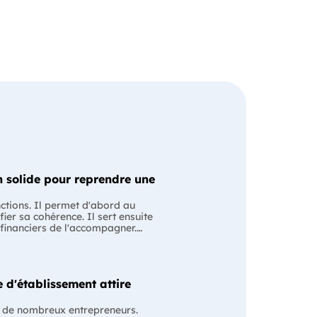
 solide pour reprendre une
nctions. Il permet d'abord au
fier sa cohérence. Il sert ensuite
 financiers de l'accompagner.
ssion avec le cédant en lui
ntiel Le business
 les anciens comptes de
ise évoluera après le changement
 d'établissement attire
e pour structurer votre projet et
s plan est souvent associé à une
 de nombreux entrepreneurs.