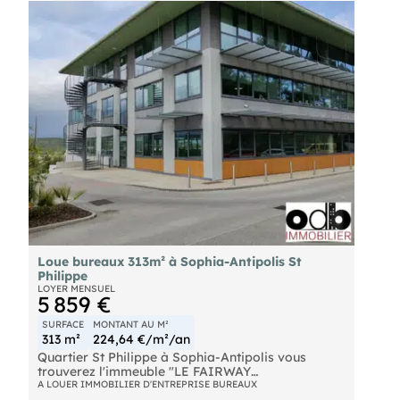
2ème étage
Loue bureaux 313m² à Sophia-Antipolis St
Philippe
LOYER MENSUEL
5 859 €
SURFACE
MONTANT AU M²
313 m²
224,64 €/m²/an
Quartier St Philippe à Sophia-Antipolis vous
trouverez l'immeuble "LE FAIRWAY
- Bât. 3
A LOUER IMMOBILIER D'ENTREPRISE BUREAUX