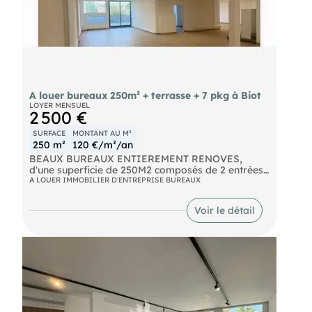
A louer bureaux 250m² + terrasse + 7 pkg à Biot
LOYER MENSUEL
2 500 €
SURFACE
MONTANT AU M²
250 m²
120 €/m²/an
BEAUX BUREAUX ENTIEREMENT RENOVES,
d'une superficie de 250M2 composés de 2 entrées
indépendantes, de 2 espaces organisés en open
A LOUER IMMOBILIER D'ENTREPRISE BUREAUX
space, d'une grande réserve et de sanitaires.
Les locaux qui bénéficient d'une grande terrasse
Voir le détail
de 43M2 sont loués avec 7 places de parking
privatives incluses dans le loyer.
- Climatisation réversible neuve
- Immeuble, bureaux et sanitaires accessibles aux
Personnes A Mobilité réduite