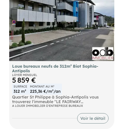
Loue bureaux neufs de 312m² Biot Sophia-
Antipolis
LOYER MENSUEL
5 859 €
SURFACE
MONTANT AU M²
312 m²
225,36 €/m²/an
Quartier St Philippe à Sophia-Antipolis vous
trouverez l'immeuble "LE FAIRWAY
- Bât. 3
A LOUER IMMOBILIER D'ENTREPRISE BUREAUX
Reste un lot de 312.50 m² livré en open space avec
Voir le détail
Rooftop accessible.