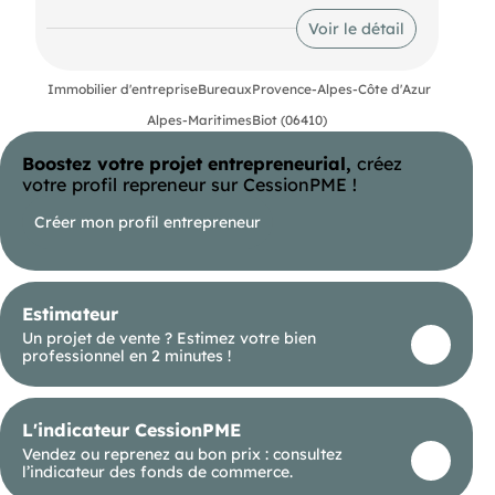
Reste un lot de 312.50 m² livré en open space avec
Voir le détail
Rooftop accessible.
2ème étage
Immobilier d'entreprise
Bureaux
Provence-Alpes-Côte d'Azur
Alpes-Maritimes
Biot (06410)
Boostez votre projet entrepreneurial,
créez
votre profil repreneur sur CessionPME !
Créer mon profil entrepreneur
Estimateur
Un projet de vente ? Estimez votre bien
professionnel en 2 minutes !
L'indicateur CessionPME
Vendez ou reprenez au bon prix : consultez
l’indicateur des fonds de commerce.