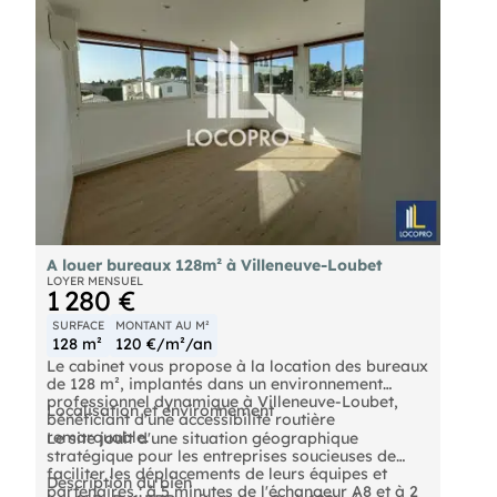
A louer bureaux 128m² à Villeneuve-Loubet
LOYER MENSUEL
1 280 €
SURFACE
MONTANT AU M²
128 m²
120 €/m²/an
Le cabinet vous propose à la location des bureaux
de 128 m², implantés dans un environnement
professionnel dynamique à Villeneuve-Loubet,
Localisation et environnement
bénéficiant d'une accessibilité routière
remarquable.
Le site jouit d'une situation géographique
stratégique pour les entreprises soucieuses de
faciliter les déplacements de leurs équipes et
Description du bien
partenaires : à 5 minutes de l'échangeur A8 et à 2