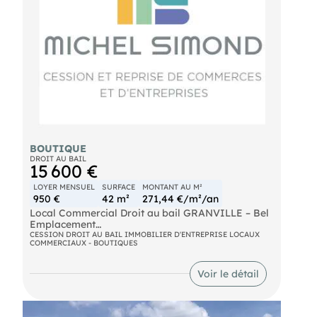
BOUTIQUE
DROIT AU BAIL
15 600 €
LOYER MENSUEL
SURFACE
MONTANT AU M²
950 €
42 m²
271,44 €/m²/an
Local Commercial Droit au bail GRANVILLE – Bel
Emplacement
- port de pêche/Centre-ville À Granville (50400),
CESSION DROIT AU BAIL IMMOBILIER D'ENTREPRISE LOCAUX
COMMERCIAUX - BOUTIQUES
au cœur du centre-ville et dans un environnement
commerçant dynamique, ce local commercial de
42 m² bénéficie d’un bel emplacement, idéal pour
Voir le détail
une activité orientée décoration, bien-être ou
commerce de détail. La surface est de 42 m²,
entièrement de plain-pied, offre une configuration
fonctionnelle et une visibilité directe sur un axe