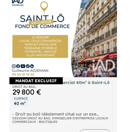
gouv. fr'
MANDAT EXCLUSIF
Droit au bail local commercial 40m² à Saint-Lô
DROIT AU BAIL
29 800 €
SURFACE
40 m²
- Droit au bail idéalement situé sur un axe
passant, offrant une excellente visibilité.
CESSION DROIT AU BAIL IMMOBILIER D'ENTREPRISE LOCAUX
COMMERCIAUX - BOUTIQUES
Possibilité de faire une double activité. Local de
40 m² environ comprenant : Zone de production et