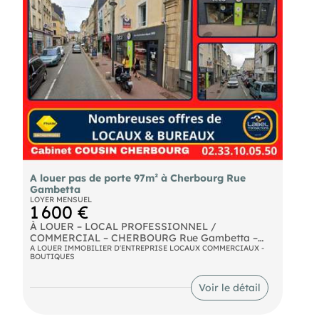
UNIQUEMENT sur rendez-vous au
A louer pas de porte 97m² à Cherbourg Rue
Gambetta
LOYER MENSUEL
1 600 €
À LOUER – LOCAL PROFESSIONNEL /
COMMERCIAL – CHERBOURG Rue Gambetta –
50100 Cherbourg-en-Cotentin Situé sur un axe
A LOUER IMMOBILIER D'ENTREPRISE LOCAUX COMMERCIAUX -
BOUTIQUES
passant, ce local de 97 m2 bénéficie d’une grande
vitrine d’environ 7 mètres linéaires, offrant une
excellente visibilité et une belle luminosité
Voir le détail
naturelle. Surface de vente / accueil : env. 57 m2
Grande salle de réunion (exploitable en espace
commercial ou open space) : env. 31 m2 Réserve +