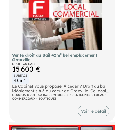
Vente droit au Bail 42m² bel emplacement
Granville
DROIT AU BAIL
15 600 €
SURFACE
42 m²
Le Cabinet vous propose: À céder ? Droit au bail
idéalement situé au coeur de Granville. Ce local
commercial bénéficie d'un bel emplacement,
CESSION DROIT AU BAIL IMMOBILIER D'ENTREPRISE LOCAUX
COMMERCIAUX - BOUTIQUES
offrant une excellente visibilité et un flux piéton
agréable tout au long de l'année. Le local
développe une surface d'environ 42 m²,
Voir le détail
parfaitement adaptée à une activité commerciale,
de services, de prêt-à-porter, décoration,
accessoires, galerie ou activité tertiaire.
Caractéristiques : Surface : 42 m² Loyer mensuel :