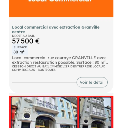
est exposé sont disponibles sur le site Géorisques :
Prix de cession honoraires d’agence HT inclus : 23
000 €
Prix de cession hors honoraires d’agence : 20 000
€
Local commercial avec extraction Granville
Honoraires d'agence charge acquéreur : 3 000 €
centre
HT + 600 € TVA, soit 3 600 € TTC
DROIT AU BAIL
57 500 €
, : ,
- EI
SURFACE
-
80 m²
Local commercial rue couraye GRANVILLE avec
extraction restauration possible. Surface : 80 m²
dont 40 m² et RDC. Bail commercial Loyer HTHC :
CESSION DROIT AU BAIL IMMOBILIER D'ENTREPRISE LOCAUX
COMMERCIAUX - BOUTIQUES
800 €/mois Restauration possible
Voir le détail