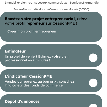
Immobilier d'entreprise
Locaux commerciaux - Boutiques
Normandie
WC Locaux lumineux avec apport de lumière
naturelle Chauffage électrique Prises RJ45
Basse-Normandie
Manche
Carentan-les-Marais (50500)
existantes Pas de gros travaux à prévoir Toutes
activités de bureaux autorisées (accueil clientèle
Boostez votre projet entrepreneurial,
créez
possible) PAS DE RESTAURATION Local idéal
pour bureaux, agence, services, professions
votre profil repreneur sur CessionPME !
libérales ou commerce de services recherchant
visibilité et fonctionnalité en centre-ville.
Créer mon profil entrepreneur
Estimateur
Un projet de vente ? Estimez votre bien
professionnel en 2 minutes !
L'indicateur CessionPME
Vendez ou reprenez au bon prix : consultez
l’indicateur des fonds de commerce.
Dépôt d'annonces