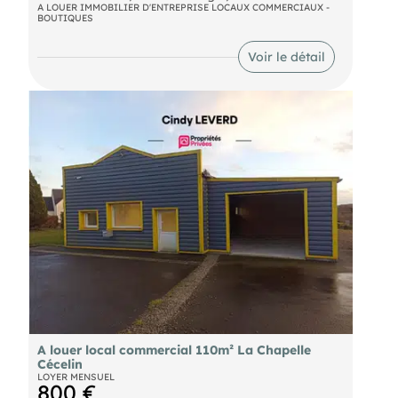
65 m2 avec wc. Tous commerces sauf restaurant et
A LOUER IMMOBILIER D'ENTREPRISE LOCAUX COMMERCIAUX -
BOUTIQUES
nuisances sonores. Loyer 800 euros + 50 euros
charges foncier. 2 mois de dépôt de garantie. Réf.
6076.
Voir le détail
A louer local commercial 110m² La Chapelle
Cécelin
LOYER MENSUEL
800 €