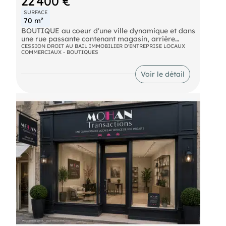
22 400 €
SURFACE
70 m²
BOUTIQUE au coeur d'une ville dynamique et dans
une rue passante contenant magasin, arrière
boutique (pièce et cuisine et terrasse),au premier
CESSION DROIT AU BAIL IMMOBILIER D'ENTREPRISE LOCAUX
COMMERCIAUX - BOUTIQUES
étage 3 pièces et salle d'eau, une cave et 1 garage
indépendant. DROIT AU BAIL 22 400  TTC dont
honoraires agence 2400  TTC,loyer 600.65 /mois.
Voir le détail