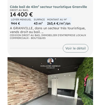
Cède bail de 43m² secteur touristique Granville
DROIT AU BAIL
14 400 €
LOYER MENSUEL
SURFACE
MONTANT AU M²
944 €
43 m²
263,4 €/m²/an
A GRANVILLE, dans un secteur très touristique,
vends droit au bail.
Excellent emplacement avec possibilité de
CESSION DROIT AU BAIL IMMOBILIER D'ENTREPRISE LOCAUX
COMMERCIAUX - BOUTIQUES
stationnement et parking à proximité.
Charmant magasin d’une surface de 34 m² +
réserve et sanitaire.
Voir le détail
Loyer mensuel de 944 €.
Possibilité d’exercer toute activité sauf nuisances
et bar restauration.
Prix net vendeur de 12 000 € + 20 % TTC (16,67 %
HT) d’honoraires agence à la charge de
l’acquéreur.
Les informations sur les risques auxquels ce bien
est exposé sont disponibles sur le site Géorisques :
georisques.gouv.fr.