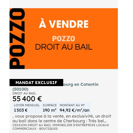
MANDAT EXCLUSIF
Cède bail 190m² à Cherbourg en Cotentin
(50100)
DROIT AU BAIL
55 400 €
LOYER MENSUEL
SURFACE
MONTANT AU M²
1 503 €
190 m²
94,92 €/m²/an
, vous propose à la vente, en exclusivité, un droit
au bail dans le centre de Cherbourg : Très bel
emplacement pour cette cession de droit au bail
CESSION DROIT AU BAIL IMMOBILIER D'ENTREPRISE LOCAUX
COMMERCIAUX - BOUTIQUES
destinée aux professionnels à la recherche d'une