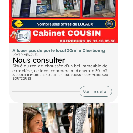
A louer pas de porte local 30m² à Cherbourg
LOYER MENSUEL
Nous consulter
Situé au rez-de-chaussée d’un bel immeuble de
caractère, ce local commercial d’environ 30 m2
bénéficie d’un emplacement agréable en centre-
A LOUER IMMOBILIER D'ENTREPRISE LOCAUX COMMERCIAUX -
BOUTIQUES
ville. Le local comprend : • 1 boutique / espace
principal • 1 mezzanine • 1 WC Atouts : Accès PMR
Rideau de sécurité Local propre et fonctionnel Pas
Voir le détail
de TVA Loyer : 800 euros HC / mois Idéal pour
commerce (sauf nuisances) , bureau ou activité de
services