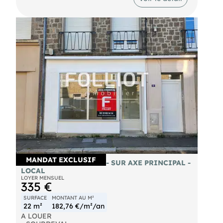
MANDAT EXCLUSIF
A LOUER - SOURDEVAL - SUR AXE PRINCIPAL -
LOCAL
LOYER MENSUEL
335 €
SURFACE
MONTANT AU M²
22 m²
182,76 €/m²/an
A LOUER