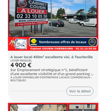
A louer local 450m² excellente visi. à Tourlaville
LOYER MENSUEL
4 900 €
Sur Emplacement stratégique n°1, bénéficiant
d’une excellente visibilité et d’un grand parking :
Local d’environ 450 m2, rénové récemment,
A LOUER IMMOBILIER D'ENTREPRISE LOCAUX COMMERCIAUX -
BOUTIQUES
offrant des volumes adaptés à de nombreuses
activités commerciales ou professionnelles.
Emplacement premium à forte fréquentation
Voir le détail
Local rénové récemment, peu de travaux Très
forte demande sur le secteur Conditions locatives :
Loyer : 4 900 euros HT / mois Charges : 500 euros
/ mois ️ Plus de renseignements (activités
autorisées, disponibilité, situation précise)