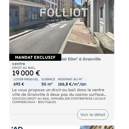
MANDAT EXCLUSIF
Cède bail local commercial 50m² à Granville
centre
DROIT AU BAIL
19 000 €
LOYER MENSUEL
SURFACE
MONTANT AU M²
695 €
50 m²
166,8 €/m²/an
Le vous propose un droit au bail dans le centre
ville de Granville à deux pas du casino surface
commercial de 50 m² avec réserve, point d'eau et
CESSION DROIT AU BAIL IMMOBILIER D'ENTREPRISE LOCAUX
COMMERCIAUX - BOUTIQUES
WC. Ces locaux vous intéressent et vous aimeriez
plus d'informations à leur sujet ? Nous sommes à
votre disposition pour mettre en place votre
Voir le détail
projet immobilier. ? Les informations sur les
risques auxquels ce bien est exposé sont
disponibles sur le site Géorisques : georisques.