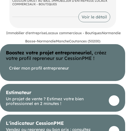
de type F4. Nous consulter
CESSION DROIT AU BAIL IMMOBILIER D'ENTREPRISE LOCAUX
COMMERCIAUX - BOUTIQUES
Voir le détail
Immobilier d'entreprise
Locaux commerciaux - Boutiques
Normandie
Basse-Normandie
Manche
Coutances (50200)
Boostez votre projet entrepreneurial,
créez
votre profil repreneur sur CessionPME !
Créer mon profil entrepreneur
Estimateur
Un projet de vente ? Estimez votre bien
professionnel en 2 minutes !
L'indicateur CessionPME
Vendez ou reprenez au bon prix : consultez