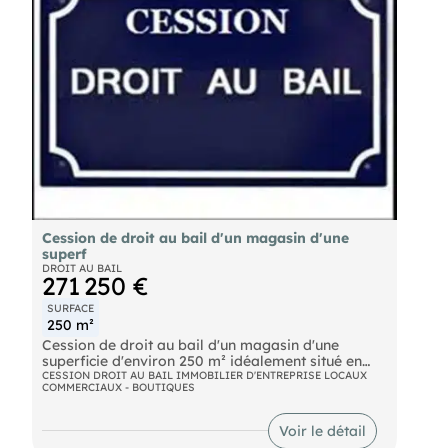
l'acquéreur.
Les informations sur les risques auxquels ce bien
est exposé sont disponibles sur le site Géorisques :
georisques.gouv.fr.
Cession de droit au bail d'un magasin d'une
superf
DROIT AU BAIL
271 250 €
SURFACE
250 m²
Cession de droit au bail d'un magasin d'une
superficie d'environ 250 m² idéalement situé en
centre ville. Emplacement n°1. Nous consulter.
CESSION DROIT AU BAIL IMMOBILIER D'ENTREPRISE LOCAUX
COMMERCIAUX - BOUTIQUES
Voir le détail