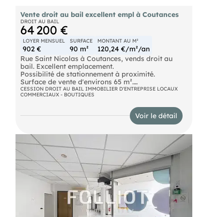
Vente droit au bail excellent empl à Coutances
DROIT AU BAIL
64 200 €
LOYER MENSUEL
SURFACE
MONTANT AU M²
902 €
90 m²
120,24 €/m²/an
Rue Saint Nicolas à Coutances, vends droit au
bail. Excellent emplacement.
Possibilité de stationnement à proximité.
Surface de vente d'environs 65 m².
Grandes réserves.
CESSION DROIT AU BAIL IMMOBILIER D'ENTREPRISE LOCAUX
COMMERCIAUX - BOUTIQUES
Possibilité toutes activités sauf boucherie,
charcuterie, poissonnerie, agence immobilière,
salle de jeux ou commerces bruyants ou
Voir le détail
malodorants.
Loyer mensuel de 902 euros.
Prix net vendeur de 70 000 euros + 7 % TTC (5,83
% HT) d'honoraires agence à la charge de
l'acquéreur.
Les informations sur les risques auxquels ce bien
est exposé sont disponibles sur le site Géorisques :
georisques.gouv.fr.