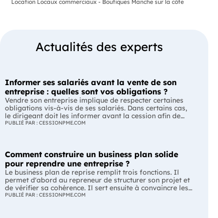
Location Locaux commerciaux - Boutiques Manche sur la côte
Actualités des experts
Informer ses salariés avant la vente de son
entreprise : quelles sont vos obligations ?
Vendre son entreprise implique de respecter certaines
obligations vis-à-vis de ses salariés. Dans certains cas,
le dirigeant doit les informer avant la cession afin de
leur permettre, s'ils le souhaitent, de présenter une offre
PUBLIÉ PAR : CESSIONPME.COM
de reprise. Quelles entreprises sont concernées ? Quels
délais faut-il respecter ? Comment transmettre cette
information ? Voici ce que prévoit la réglementation.
Comment construire un business plan solide
L'essentiel Les entreprises de moins de 250 salariés sont
soumises, dans certains cas, à une obligation
pour reprendre une entreprise ?
d'information préalable des salariés. Cette obligation
Le business plan de reprise remplit trois fonctions. Il
concerne la vente d'un fonds de commerce ou la cession
permet d'abord au repreneur de structurer son projet et
de la majorité des titres d'une société. Le délai
de vérifier sa cohérence. Il sert ensuite à convaincre les
d'information varie selon la taille de l'entreprise. Les
banques et les partenaires financiers de l'accompagner.
PUBLIÉ PAR : CESSIONPME.COM
salariés peuvent présenter une offre de reprise, mais ne
Enfin, il peut constituer un support de discussion avec le
peuvent pas empêcher la vente. Quelles entreprises sont
cédant en lui montrant que le projet de reprise est solide
concernées par l'obligation d'information des salariés ?