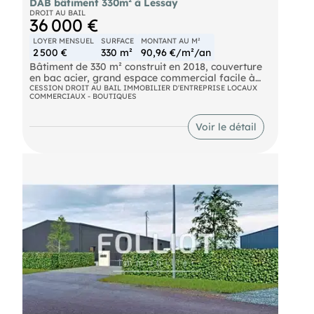
DAB bâtiment 330m² à Lessay
DROIT AU BAIL
36 000 €
LOYER MENSUEL
SURFACE
MONTANT AU M²
2 500 €
330 m²
90,96 €/m²/an
Bâtiment de 330 m² construit en 2018, couverture
en bac acier, grand espace commercial facile à
aménager, sanitaires et parking de 60/80 places,
CESSION DROIT AU BAIL IMMOBILIER D'ENTREPRISE LOCAUX
COMMERCIAUX - BOUTIQUES
peut convenir à toutes activités commerciales ou
artisanales
Voir le détail