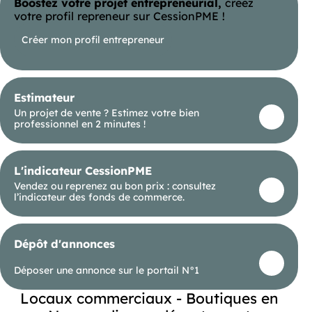
Boostez votre projet entrepreneurial,
créez
d'agence est de 3456€. Un dépôt de garantie de
1600€ vous sera demandé à l'entrée dans les
votre profil repreneur sur CessionPME !
lieux. N'hésitez pas à contacter le de Coutances,
pour organiser une visite ou pour toute demande
Créer mon profil entrepreneur
de renseignements complémentaire. Les
informations sur les risques auxquels ce bien est
exposé sont disponibles sur le site Géorisques :
Estimateur
Un projet de vente ? Estimez votre bien
professionnel en 2 minutes !
L'indicateur CessionPME
Vendez ou reprenez au bon prix : consultez
l’indicateur des fonds de commerce.
Dépôt d'annonces
Déposer une annonce sur le portail N°1
Locaux commerciaux - Boutiques en