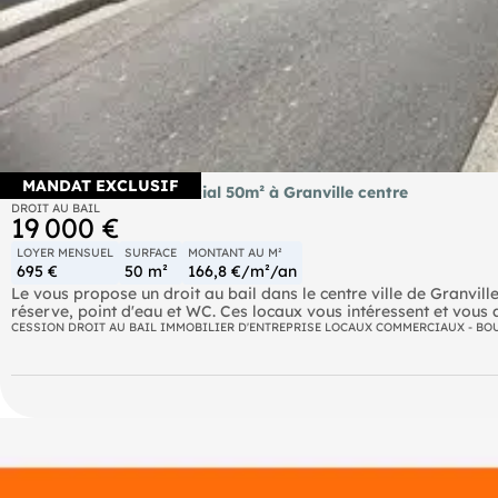
MANDAT EXCLUSIF
Cède bail local commercial 50m² à Granville centre
DROIT AU BAIL
19 000 €
LOYER MENSUEL
SURFACE
MONTANT AU M²
695 €
50 m²
166,8 €/m²/an
Le vous propose un droit au bail dans le centre ville de Granvi
réserve, point d'eau et WC. Ces locaux vous intéressent et vous
disposition pour mettre en place votre projet immobilier. ? Les 
CESSION DROIT AU BAIL IMMOBILIER D'ENTREPRISE LOCAUX COMMERCIAUX - BO
disponibles sur le site Géorisques : georisques. gouv. fr'