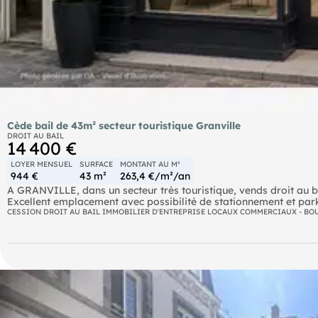
Cède bail de 43m² secteur touristique Granville
DROIT AU BAIL
14 400 €
LOYER MENSUEL
SURFACE
MONTANT AU M²
944 €
43 m²
263,4 €/m²/an
A GRANVILLE, dans un secteur très touristique, vends droit au b
Excellent emplacement avec possibilité de stationnement et park
Charmant magasin d’une surface de 34 m² + réserve et sanitaire
CESSION DROIT AU BAIL IMMOBILIER D'ENTREPRISE LOCAUX COMMERCIAUX - BO
Loyer mensuel de 944 €.
Possibilité d’exercer toute activité sauf nuisances et bar restaura
Prix net vendeur de 12 000 € + 20 % TTC (16,67 % HT) d’honorair
Les informations sur les risques auxquels ce bien est exposé sont