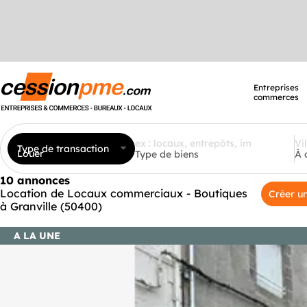
Entreprises
commerces
Type de transaction
Louer
Type de biens
À 
10 annonces
Location de Locaux commerciaux - Boutiques
Créer un
à Granville (50400)
A LA UNE