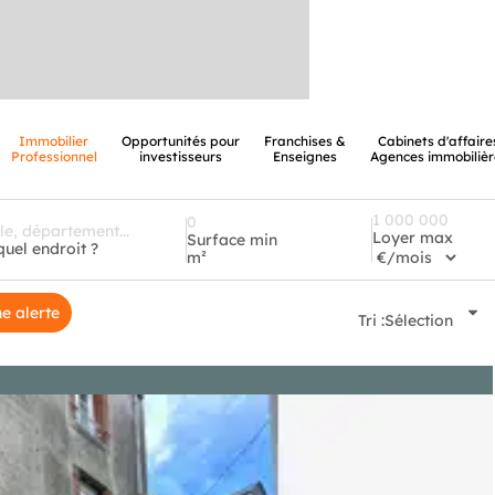
Immobilier
Opportunités pour
Franchises &
Cabinets d'affaire
Professionnel
investisseurs
Enseignes
Agences immobilièr
Loyer max
Surface min
quel endroit ?
m²
e alerte
Tri :
Sélection