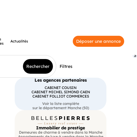
s
Déposer une annonce
Actualités
es
3
Rechercher
Filtres
Les agences partenaires
CABINET COUSIN
CABINET MICHEL SIMOND CAEN
CABINET FOLLIOT COMMERCES
Voir la liste complète
sur le département Manche (50)
Immobilier de prestige
Demeures de charme à vendre dans la Manche
Appartements de luxe à vendre dans la Manche