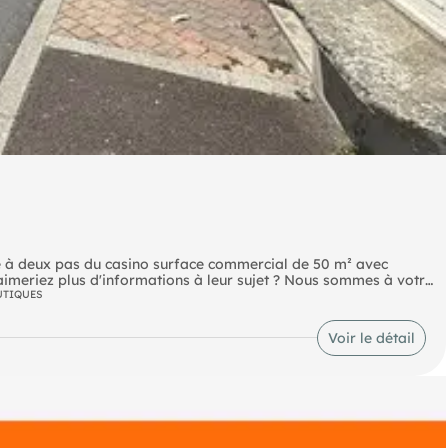
lle à deux pas du casino surface commercial de 50 m² avec
 aimeriez plus d'informations à leur sujet ? Nous sommes à votre
informations sur les risques auxquels ce bien est exposé sont
UTIQUES
Voir le détail