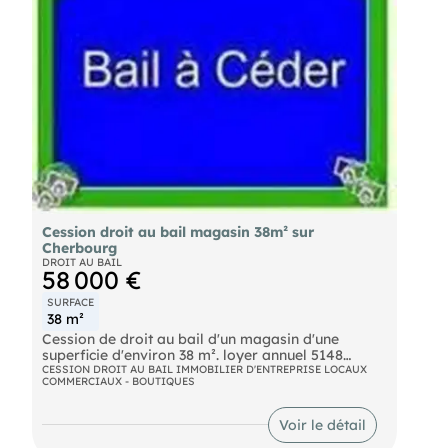
Cession droit au bail magasin 38m² sur
Cherbourg
DROIT AU BAIL
58 000 €
SURFACE
38 m²
Cession de droit au bail d'un magasin d'une
superficie d'environ 38 m². loyer annuel 5148
euros.Nous consulter
CESSION DROIT AU BAIL IMMOBILIER D'ENTREPRISE LOCAUX
COMMERCIAUX - BOUTIQUES
Voir le détail