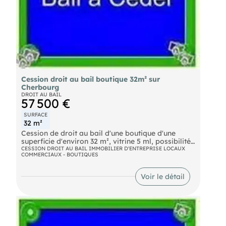
Cession droit au bail boutique 32m² sur
Cherbourg
DROIT AU BAIL
57 500 €
SURFACE
32 m²
Cession de droit au bail d'une boutique d'une
superficie d'environ 32 m², vitrine 5 ml, possibilité
d'un logement, emplacement n° 1. Nous consulter.
CESSION DROIT AU BAIL IMMOBILIER D'ENTREPRISE LOCAUX
COMMERCIAUX - BOUTIQUES
Voir le détail