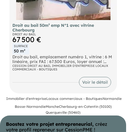
Droit au bail 50m² emp N°1 avec vitrine
Cherbourg
DROIT AU BAIL
67 500 €
SURFACE
50 m²
Droit au bail, emplacement numéro 1, vitrine : 6 M
linéaire, prix FAI : 67.500 Euros, loyer annuel :
7.800 Euros.
CESSION DROIT AU BAIL IMMOBILIER D'ENTREPRISE LOCAUX
COMMERCIAUX - BOUTIQUES
Voir le détail
Immobilier d'entreprise
Locaux commerciaux - Boutiques
Normandie
Basse-Normandie
Manche
Cherbourg-en-Cotentin (50100)
Querqueville (50460)
Boostez votre projet entrepreneurial,
créez
votre profil repreneur sur CessionPME !