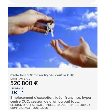
Cède bail 530m² en hyper centre CUC
DROIT AU BAIL
520 800 €
SURFACE
530 m²
Emplacement d'exception, idéal franchise, hyper
centre CUC, cession de droit au bail tous
commerces, ensemble sur 3 niveaux, superficie
CESSION DROIT AU BAIL IMMOBILIER D'ENTREPRISE LOCAUX
COMMERCIAUX - BOUTIQUES
totale environ 530 m², rez-de-chaussée 180 m²,