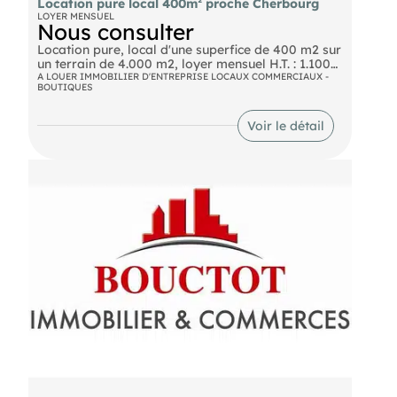
Location pure local 400m² proche Cherbourg
LOYER MENSUEL
Nous consulter
Location pure, local d'une superfice de 400 m2 sur
un terrain de 4.000 m2, loyer mensuel H.T. : 1.100
Euros.
A LOUER IMMOBILIER D'ENTREPRISE LOCAUX COMMERCIAUX -
BOUTIQUES
Voir le détail