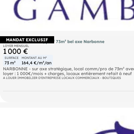
MANDAT EXCLUSIF
A louer local comm/prof 73m² bel axe Narbonne
LOYER MENSUEL
1 000 €
SURFACE
MONTANT AU M²
73 m²
164,4 €/m²/an
NARBONNE - sur axe stratégique, local comm/pro de 73m² avec 
loyer : 1 000€/mois + charges, locaux entièrement refait à neuf
A LOUER IMMOBILIER D'ENTREPRISE LOCAUX COMMERCIAUX - BOUTIQUES