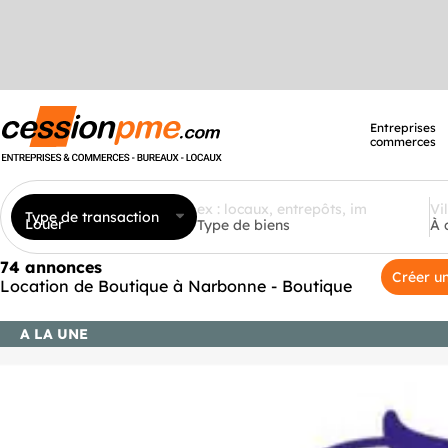
Entreprises
commerces
Type de transaction
Louer
Type de biens
À 
74 annonces
Créer un
Location de Boutique à Narbonne - Boutique
A LA UNE