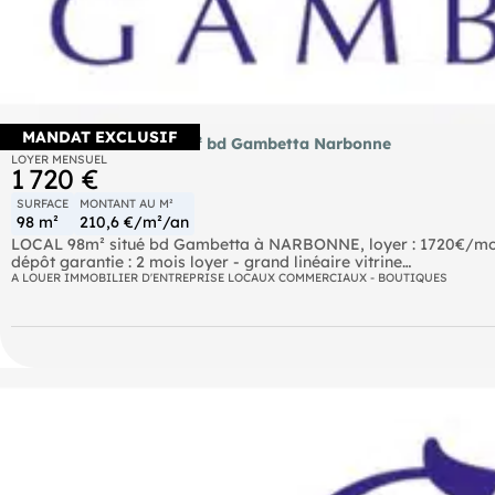
MANDAT EXCLUSIF
A louer local comm 98m² bd Gambetta Narbonne
LOYER MENSUEL
1 720 €
SURFACE
MONTANT AU M²
98 m²
210,6 €/m²/an
LOCAL 98m² situé bd Gambetta à NARBONNE, loyer : 1720€/mo
dépôt garantie : 2 mois loyer - grand linéaire vitrine
pas de restauration nécessitant extraction
A LOUER IMMOBILIER D'ENTREPRISE LOCAUX COMMERCIAUX - BOUTIQUES