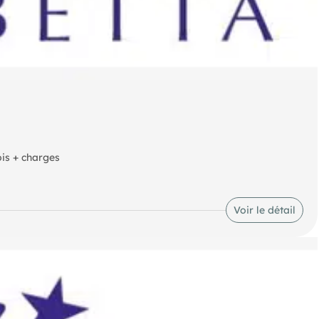
is + charges
Voir le détail