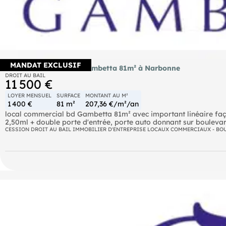
MANDAT EXCLUSIF
Local commercial bd Gambetta 81m² à Narbonne
DROIT AU BAIL
11 500 €
LOYER MENSUEL
SURFACE
MONTANT AU M²
1 400 €
81 m²
207,36 €/m²/an
local commercial bd Gambetta 81m² avec important linéaire façade de 8ml, vitrines de 5,80ml + vitrines
tous commerces sauf restauration
CESSION DROIT AU BAIL IMMOBILIER D'ENTREPRISE LOCAUX COMMERCIAUX - BO