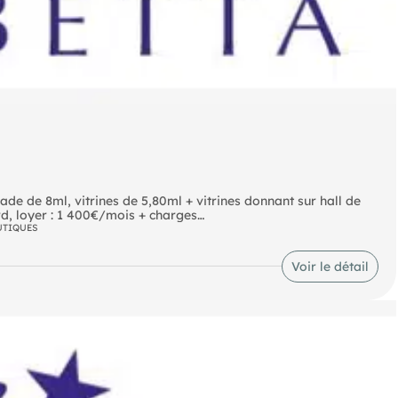
 donnant sur hall de
2,50ml + double porte d'entrée, porte auto donnant sur boulevard, loyer : 1 400€/mois + charges
UTIQUES
Voir le détail