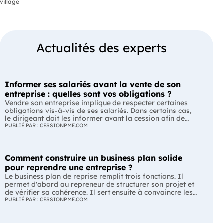
village
Actualités des experts
Informer ses salariés avant la vente de son
entreprise : quelles sont vos obligations ?
Vendre son entreprise implique de respecter certaines
obligations vis-à-vis de ses salariés. Dans certains cas,
le dirigeant doit les informer avant la cession afin de
leur permettre, s'ils le souhaitent, de présenter une offre
PUBLIÉ PAR : CESSIONPME.COM
de reprise. Quelles entreprises sont concernées ? Quels
délais faut-il respecter ? Comment transmettre cette
information ? Voici ce que prévoit la réglementation.
Comment construire un business plan solide
L'essentiel Les entreprises de moins de 250 salariés sont
soumises, dans certains cas, à une obligation
pour reprendre une entreprise ?
d'information préalable des salariés. Cette obligation
Le business plan de reprise remplit trois fonctions. Il
concerne la vente d'un fonds de commerce ou la cession
permet d'abord au repreneur de structurer son projet et
de la majorité des titres d'une société. Le délai
de vérifier sa cohérence. Il sert ensuite à convaincre les
d'information varie selon la taille de l'entreprise. Les
banques et les partenaires financiers de l'accompagner.
PUBLIÉ PAR : CESSIONPME.COM
salariés peuvent présenter une offre de reprise, mais ne
Enfin, il peut constituer un support de discussion avec le
peuvent pas empêcher la vente. Quelles entreprises sont
cédant en lui montrant que le projet de reprise est solide
concernées par l'obligation d'information des salariés ?