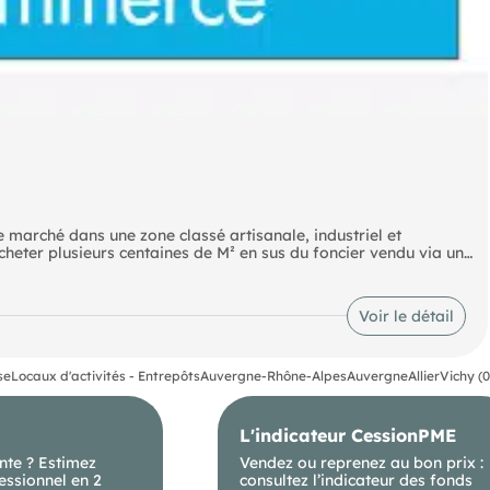
e marché dans une zone classé artisanale, industriel et
cheter plusieurs centaines de M² en sus du foncier vendu via un
trouverez la description ci-dessous.
lient, mezzanine au-dessus et accès direct à un espace de
Voir le détail
50 M environ.
 de même surface qui fait office de bureaux (2) dont un de
us plafond d'environ 2,60 M.
rieur tous comme par l'extérieur et la surface sous plafond est
se
Locaux d'activités - Entrepôts
Auvergne-Rhône-Alpes
Auvergne
Allier
Vichy (
on.
érieur, il y à un espace de stockage avec une hauteur de plus de 9
L'indicateur CessionPME
sandwich de type frigorifique que ce soit sur les murs et/ou le
mpris les espaces à l'étage.
nte ? Estimez
Vendez ou reprenez au bon prix :
essionnel en 2
consultez l’indicateur des fonds