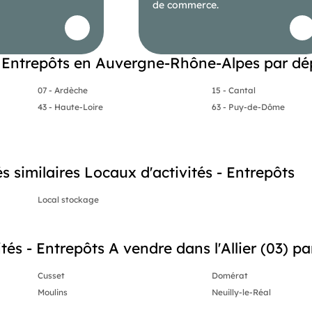
n un quart d'heure du site et facile en poids lourds puis après
de commerce.
é mais les caractéristiques font de cette emplacement un choix
bien équipée et avec une belle visibilité sur un axe majeure de
 - Entrepôts en Auvergne-Rhône-Alpes par d
, n'hésitez pas à me le faire savoir de préférence par mail avec
07 - Ardèche
15 - Cantal
43 - Haute-Loire
63 - Puy-de-Dôme
és similaires Locaux d'activités - Entrepôts
Les informations sur les risques auxquels ce bien est exposé sont disponibles sur le site Géorisques : georisques. gouv. fr.
Local stockage
(RSAC N°439 436 197 - Greffe de CUSSET) Entrepreneur Individuel - Réf.929900
tés - Entrepôts A vendre dans l'Allier (03) par
Cusset
Domérat
Moulins
Neuilly-le-Réal