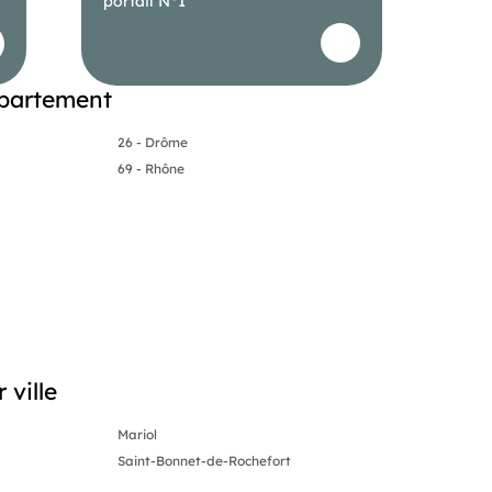
portail N°1
épartement
26 - Drôme
69 - Rhône
 ville
Mariol
Saint-Bonnet-de-Rochefort