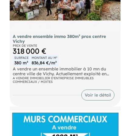
A vendre ensemble immo 380m² prox centre
Vichy
PRIX DE VENTE
318 000 €
SURFACE
MONTANT AU M²
380 m²
836,84 €/m²
A vendre un ensemble immobilier à 10 mn du
centre ville de Vichy. Actuellement exploité en
restaurant. Il est situé au cœur d'un parc de 3000
A VENDRE IMMOBILIER D'ENTREPRISE IMMEUBLES
COMMERCIAUX / MIXTES
m². Il est composé d'une partie commerciale de
230m², de réserves, d'un appartement de 130m²
au-dessus, et d'un garage. Ce bâtiment a
Voir le détail
l'avantage de pouvoir être fonctionnel en
commerce ou peut aussi être une habitation
familiale. VENTES MURS ET FONDS
INDISSOCIABLES : Prix de présentation des murs
*: 318 000 euros. Prix de présentation du fonds *:
131 520 euros. * incluant les honoraires de
commercialisation TTC, à la charge de l'acquéreur.
Ne vous arrêtez pas sur cette annonce, nous avons