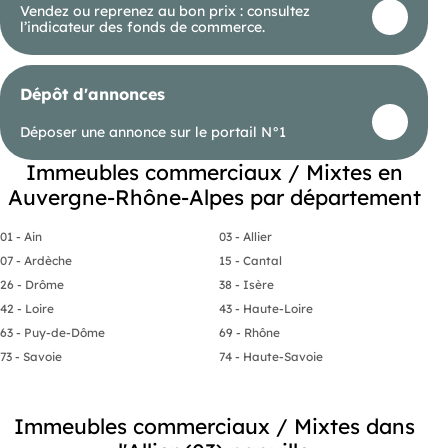
Vendez ou reprenez au bon prix : consultez
est exposé sont disponibles sur le site Géorisques :
l’indicateur des fonds de commerce.
georisques. gouv. fr.
(RSAC N°439 436 197 - Greffe de CUSSET)
Entrepreneur Individuel - Réf.931998
Dépôt d'annonces
Déposer une annonce sur le portail N°1
Immeubles commerciaux / Mixtes en
Auvergne-Rhône-Alpes par département
01 - Ain
03 - Allier
07 - Ardèche
15 - Cantal
26 - Drôme
38 - Isère
42 - Loire
43 - Haute-Loire
63 - Puy-de-Dôme
69 - Rhône
73 - Savoie
74 - Haute-Savoie
Immeubles commerciaux / Mixtes dans