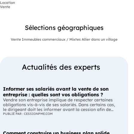
Location
Vente
Sélections géographiques
Vente Immeubles commerciaux / Mixtes Allier dans un village
Actualités des experts
Informer ses salariés avant la vente de son
entreprise : quelles sont vos obligations ?
Vendre son entreprise implique de respecter certaines
obligations vis-à-vis de ses salariés. Dans certains cas,
le dirigeant doit les informer avant la cession afin de
leur permettre, s'ils le souhaitent, de présenter une offre
PUBLIÉ PAR : CESSIONPME.COM
de reprise. Quelles entreprises sont concernées ? Quels
délais faut-il respecter ? Comment transmettre cette
information ? Voici ce que prévoit la réglementation.
Comment construire un business plan solide
L'essentiel Les entreprises de moins de 250 salariés sont