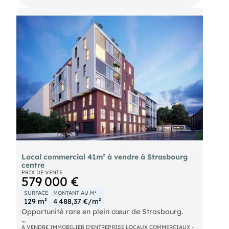
Local commercial 41m² à vendre à Strasbourg
centre
PRIX DE VENTE
579 000 €
SURFACE
MONTANT AU M²
129 m²
4 488,37 €/m²
Opportunité rare en plein cœur de Strasbourg.
Situé à seulement 600 mètres de la gare et au
A VENDRE IMMOBILIER D'ENTREPRISE LOCAUX COMMERCIAUX -