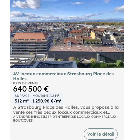
AV locaux commerciaux Strasbourg Place des
Halles
PRIX DE VENTE
640 500 €
SURFACE
MONTANT AU M²
512 m²
1 250,98 €/m²
À Strasbourg Place des Halles, vous propose à la
vente ces très beaux locaux commerciaux et
professionnels de 512m2 au 10e étage avec
A VENDRE IMMOBILIER D'ENTREPRISE LOCAUX COMMERCIAUX -
BOUTIQUES
ascenseur de la Tour Sébastopol. Vue imprenable
sur la ville et la Forêt Noire. Idéal profession
libérale.
Voir le détail