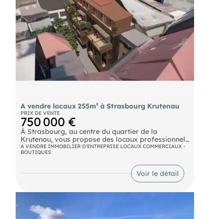
A vendre locaux 255m² à Strasbourg Krutenau
PRIX DE VENTE
750 000 €
À Strasbourg, au centre du quartier de la
Krutenau, vous propose des locaux professionnels
PMR de 255m2 livrés bruts, avec un jardin privatif,
A VENDRE IMMOBILIER D'ENTREPRISE LOCAUX COMMERCIAUX -
BOUTIQUES
un garage et un local à vélos. Idéal professions
libérales (santé, avocat, architectes, comptables...)
Voir le détail