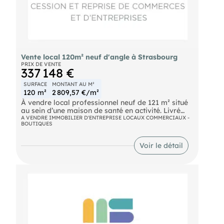
Vente local 120m² neuf d'angle à Strasbourg
PRIX DE VENTE
337 148 €
SURFACE
MONTANT AU M²
120 m²
2 809,57 €/m²
À vendre local professionnel neuf de 121 m² situé
au sein d’une maison de santé en activité. Livré
brut de chape – fluides en attente, à aménager
A VENDRE IMMOBILIER D'ENTREPRISE LOCAUX COMMERCIAUX -
BOUTIQUES
selon projet. Vitrine 8 m linéaires – accessibilité
PMR – stationnement à proximité. Pôle médical
existant : médecins généralistes (3),
Voir le détail
kinésithérapeutes (2), laboratoire, ostéopathe,
diététicienne, infirmières (2). Local adapté à
activité médicale ou paramédicale (chirurgien-
dentiste, ORL, ophtalmologiste, cardiologue, etc.)
ou à un investisseur souhaitant le louer au sein
d’un pôle déjà structuré. Zone de chalandise : • 4
233 habitants à 15 min à pied • 187 841 habitants à
15 min en voiture Dossier communiqué après
qualification.