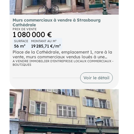
Murs commerciaux à vendre à Strasbourg
Cathédrale
PRIX DE VENTE
1 080 000 €
SURFACE
MONTANT AU M²
56 m²
19 285,71 €/m²
Place de la Cathédrale, emplacement 1, rare à la
vente, murs commerciaux vendus loués à une
enseigne de salon de thé et petite restauration,
A VENDRE IMMOBILIER D'ENTREPRISE LOCAUX COMMERCIAUX -
BOUTIQUES
surface 56 m² + cave, bail commercial neuf de 9
ans rapportant un loyer annuel HT de 54 000 € an,
taxe foncière à la charge du locataire.
Voir le détail
Nousconsulter pour tout renseignement
complémentaire.