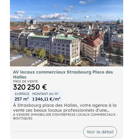
AV locaux commerciaux Strasbourg Place des
Halles
PRIX DE VENTE
320 250 €
SURFACE
MONTANT AU M²
257 m²
1 246,11 €/m²
À Strasbourg place des Halles, votre agence à la
vente ces beaux locaux professionnels d'une
surface de 257 m² au 10ème étage de la tour
A VENDRE IMMOBILIER D'ENTREPRISE LOCAUX COMMERCIAUX -
BOUTIQUES
Sébastopol. Vue imprenable sur Strasbourg et la
Forêt Noire.
Voir le détail