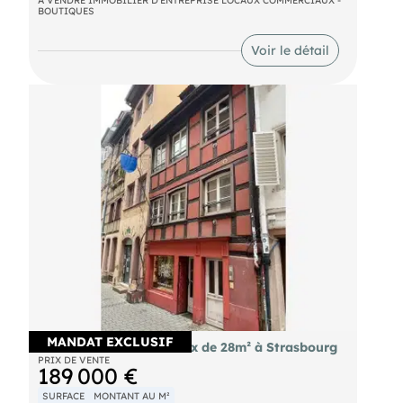
vitrine, composé de plusieurs pièces en enfilades,
A VENDRE IMMOBILIER D'ENTREPRISE LOCAUX COMMERCIAUX -
BOUTIQUES
prévoir travaux de rénovations, nous consulter
pour tous renseignements supplémentaires.
Voir le détail
MANDAT EXCLUSIF
Vente murs commerciaux de 28m² à Strasbourg
PRIX DE VENTE
189 000 €
SURFACE
MONTANT AU M²