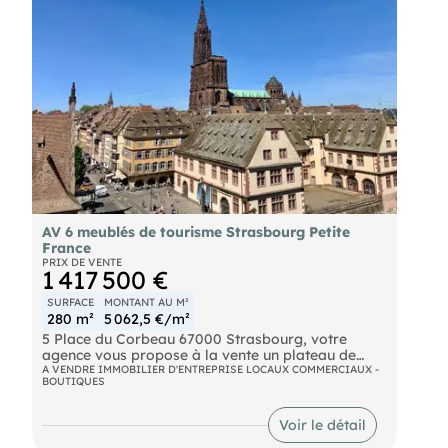
AV 6 meublés de tourisme Strasbourg Petite
France
PRIX DE VENTE
1 417 500 €
SURFACE
MONTANT AU M²
280 m²
5 062,5 €/m²
5 Place du Corbeau 67000 Strasbourg, votre
agence vous propose à la vente un plateau de
bureaux de 280m2 avec une autorisation
A VENDRE IMMOBILIER D'ENTREPRISE LOCAUX COMMERCIAUX -
BOUTIQUES
d'urbanisme pour la transformation en 6 meublés
de tourisme. Vue panoramique incroyable.
Voir le détail