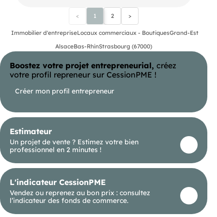
<
1
2
>
Immobilier d'entreprise
Locaux commerciaux - Boutiques
Grand-Est
Alsace
Bas-Rhin
Strasbourg (67000)
Boostez votre projet entrepreneurial,
créez
votre profil repreneur sur CessionPME !
Créer mon profil entrepreneur
Estimateur
Un projet de vente ? Estimez votre bien
professionnel en 2 minutes !
L'indicateur CessionPME
Vendez ou reprenez au bon prix : consultez
l’indicateur des fonds de commerce.