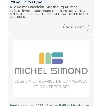
28 m²
6 750 €/m²
Rue Sainte Madeleine Strasbourg Krutenau,
spécial investisseur, murs commerciaux vendu
loués, activité coiffeur, surface 28 m² + cave, loyer
A VENDRE IMMOBILIER D'ENTREPRISE LOCAUX COMMERCIAUX -
BOUTIQUES
mensuel perçu 750 € HT, charges 30€, taxe
foncière 40€, nous consulter pour tous
renseignements supplémentaires.
Voir le détail
Vente local neuf 132m² accès PMR à Strasbourg