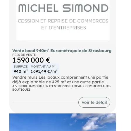
Vente local 940m² Eurométropole de Strasbourg
PRIX DE VENTE
1 590 000 €
SURFACE
MONTANT AU M²
940 m²
1 691,49 €/m²
Vendre murs Les locaux comprennent une partie
déjà exploitable de 425 m² et une autre partie
brute de béton 514 m² avec possibilité de
A VENDRE IMMOBILIER D'ENTREPRISE LOCAUX COMMERCIAUX -
BOUTIQUES
mezzanine, belle hauteur sous plafond. Nouveau
quartier résidentiel sur l'Eurométropole de
Strasbourg, desserte TRAM en pied d'immeuble
Voir le détail
proche zone commerciale Parking couvert 25
places, en accès direct locaux Prix de murs = 2 438
000 € Surface totale du local = 940 m² Réf.
STR010830