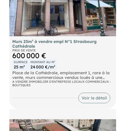
Murs 25m² à vendre empl N°1 Strasbourg
Cathédrale
PRIX DE VENTE
600 000 €
SURFACE
MONTANT AU M²
25 m²
24 000 €/m²
Place de la Cathédrale, emplacement 1, rare à la
vente, murs commerciaux vendus loués à une
enseigne de boulangerie, surface 25 m² + cave,
A VENDRE IMMOBILIER D'ENTREPRISE LOCAUX COMMERCIAUX -
BOUTIQUES
bail commercial neuf de 9 ans rapportant un loyer
annuel HT de 30 000 € an, taxe foncière à la
charge du locataire.
Voir le détail
Nous consulter pour tout renseignement
complémentaire.