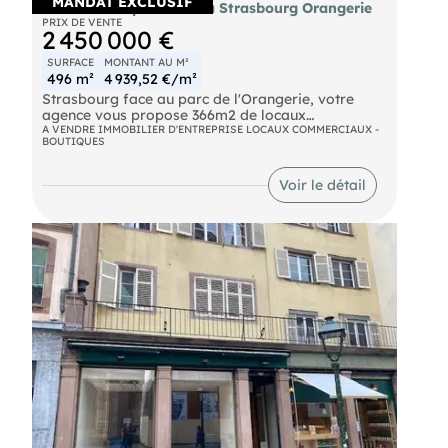
MANDAT EXCLUSIF
Cède locaux pro 366m² à Strasbourg Orangerie
PRIX DE VENTE
2 450 000 €
SURFACE
MONTANT AU M²
496 m²
4 939,52 €/m²
Strasbourg face au parc de l'Orangerie, votre
agence vous propose 366m2 de locaux
professionnels à rénover. Un permis de construire
A VENDRE IMMOBILIER D'ENTREPRISE LOCAUX COMMERCIAUX -
BOUTIQUES
purgé permet d'atteindre 580m2 après travaux.
Voir le détail