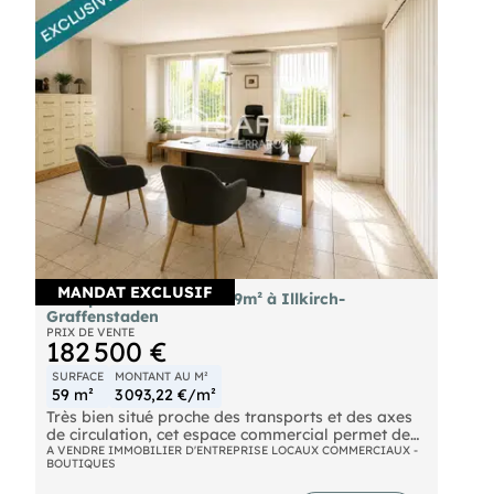
MANDAT EXCLUSIF
AV espace commercial 59m² à Illkirch-
Graffenstaden
PRIX DE VENTE
182 500 €
SURFACE
MONTANT AU M²
59 m²
3 093,22 €/m²
Très bien situé proche des transports et des axes
de circulation, cet espace commercial permet de
nombreuses activités.
A VENDRE IMMOBILIER D'ENTREPRISE LOCAUX COMMERCIAUX -
BOUTIQUES
Local professionnel incroyablement bien situé à la