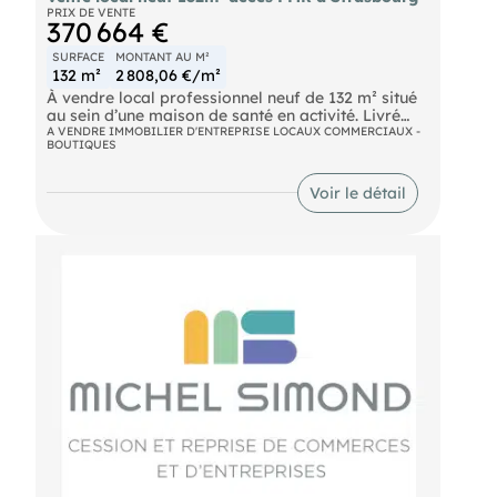
PRIX DE VENTE
370 664 €
SURFACE
MONTANT AU M²
132 m²
2 808,06 €/m²
À vendre local professionnel neuf de 132 m² situé
au sein d’une maison de santé en activité. Livré
brut de chape – fluides en attente, à aménager
A VENDRE IMMOBILIER D'ENTREPRISE LOCAUX COMMERCIAUX -
BOUTIQUES
selon projet. Vitrine 8 m linéaires – accessibilité
PMR – stationnement à proximité. Pôle médical
déjà composé de : médecins généralistes (3),
Voir le détail
kinésithérapeutes (2), laboratoire, ostéopathe,
diététicienne, infirmières (2). Local idéal pour
activité médicale ou paramédicale : chirurgien-
dentiste, ORL, ophtalmologiste, cardiologue, etc.
Zone de chalandise : • 4 233 habitants à 15 min à
pied • 187 841 habitants à 15 min en voiture
Dossier transmis après qualification.