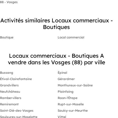
88 - Vosges
Que vous soyez commerçant en recherche d'un bel
emplacement ou investisseur souhaitant sécuriser
un bien rentable dans une commune attractive, ce
Activités similaires Locaux commerciaux -
local est une belle opportunité.
Boutiques
Intéressé ? -moi, - Immobilier, pour échanger sur
votre projet et organiser une visite. Les honoraires
Boutique
d'agence sont à la charge de l'acquéreur, soit
Local commercial
10,00% TTC du prix hors honoraires.
Les informations sur les risques auxquels ce bien
est exposé sont disponibles sur le site Géorisques :
Locaux commerciaux - Boutiques A
georisques. gouv. fr.
vendre dans les Vosges (88) par ville
Entrepreneur Individuel (RSAC N°529 125 726
Greffe de EPINAL) (réf. 591057 )
Bussang
Épinal
Étival-Clairefontaine
Gérardmer
Grandvillers
Monthureux-sur-Saône
Neufchâteau
Plainfaing
Rambervillers
Raon-l'Étape
Remiremont
Rupt-sur-Moselle
Saint-Dié-des-Vosges
Saulcy-sur-Meurthe
Saulxures-sur-Moselotte
Vittel