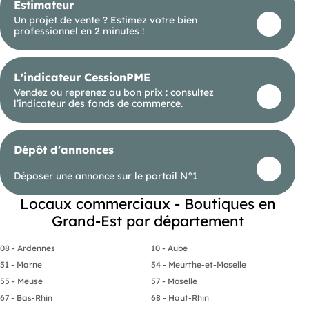
Estimateur
- Local entièrement rénové : vitrines, menuiseries,
Un projet de vente ? Estimez votre bien
sols, sanitaires... Tout est récent !
professionnel en 2 minutes !
- Accessibilité PMR : Accès facilité aux personnes
à mobilité réduite grâce à une plateforme
d'accessibilité récente.
Petites infiltrations (visibles sur photo)
L'indicateur CessionPME
actuellement en réparation : tout sera
parfaitement refait pour la vente.
Vendez ou reprenez au bon prix : consultez
l’indicateur des fonds de commerce.
Un emplacement au cœur d'un tissu commerçant
dynamique
Saulxures-sur-Moselotte, commune vivante des
Hautes Vosges, bénéficie d'un environnement
Dépôt d'annonces
attractif :
- Un centre-ville animé avec des commerces et
Déposer une annonce sur le portail N°1
artisans installés de longue date.
- Une association de commerçants active et
solidaire.
Locaux commerciaux - Boutiques en
- Une population locale fidèle et de nouveaux
Grand-Est par département
habitants qui s'installent chaque année.
- Un attrait touristique croissant grâce au lac, aux
montagnes et aux nombreuses activités de loisirs.
08 - Ardennes
10 - Aube
Restrictions à noter : pas d'activité de type bar ni
51 - Marne
54 - Meurthe-et-Moselle
restauration/alimentaire, mais de nombreuses
55 - Meuse
57 - Moselle
autres possibilités s'offrent à vous (boutique
spécialisée, profession libérale, bureau, agence,
67 - Bas-Rhin
68 - Haut-Rhin
showroom...).