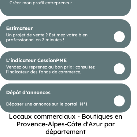
sécurisée, calme et proche de toutes commodités
Créer mon profil entrepreneur
Idéal professions libérales Un emplacement
stratégique, une surface optimisée sur trois
niveaux, et un cadre moderne et professionnel
pour accueillir votre activité dans les meilleures
conditions. Taxe foncière : 2850€ Charges
Estimateur
trimestrielles : 340€ Information d'affichage
Un projet de vente ? Estimez votre bien
énergétique sur le bien associé à cette annonce :
professionnel en 2 minutes !
classe ENERGIE C indice 11 et classe CLIMAT A
indice 3. Mme (ID 71491), Agent Commercial
mandataire .
L'indicateur CessionPME
Vendez ou reprenez au bon prix : consultez
l’indicateur des fonds de commerce.
Dépôt d'annonces
Déposer une annonce sur le portail N°1
Locaux commerciaux - Boutiques en
Provence-Alpes-Côte d'Azur par
département