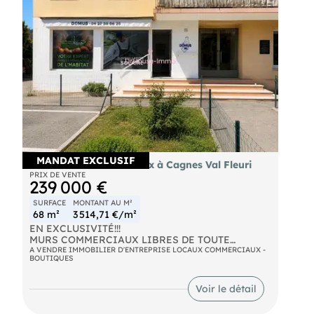
MANDAT EXCLUSIF
Vente murs commerciaux à Cagnes Val Fleuri
PRIX DE VENTE
239 000 €
SURFACE
MONTANT AU M²
68 m²
3 514,71 €/m²
EN EXCLUSIVITÉ!!!
MURS COMMERCIAUX LIBRES DE TOUTE
OCCUPATION
A VENDRE IMMOBILIER D'ENTREPRISE LOCAUX COMMERCIAUX -
BOUTIQUES
Idéalement situé sur le secteur recherché du Val
Fleuri, ce local commercial d'angle bénéficie d'une
excellente visibilité grâce à sa vitrine d'environ 5
Voir le détail
mètres linéaires.
Entièrement rénové, il se compose d'un espace