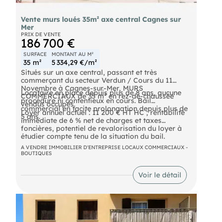
Vente murs loués 35m² axe central Cagnes sur
Mer
PRIX DE VENTE
186 700 €
SURFACE
MONTANT AU M²
35 m²
5 334,29 €/m²
Situés sur un axe central, passant et très
commerçant du secteur Verdun / Cours du 11
Novembre à Cagnes-sur-Mer, MURS
Locataire en place depuis plus de 8 ans, aucune
COMMERCIAUX de 35 m² en rez-de-chaussée
procédure ni contentieux en cours. Bail
vendus occupés.
commercial en tacite prolongation depuis plus de
Loyer annuel actuel : 11 200 € HT HC ; rentabilité
5 ans.
immédiate de 6 % net de charges et taxes
foncières, potentiel de revalorisation du loyer à
étudier compte tenu de la situation du bail.
A VENDRE IMMOBILIER D'ENTREPRISE LOCAUX COMMERCIAUX -
BOUTIQUES
Voir le détail