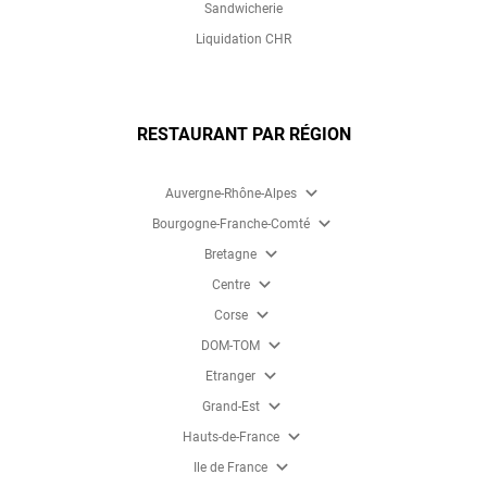
Sandwicherie
Liquidation CHR
RESTAURANT PAR RÉGION
expand_more
Auvergne-Rhône-Alpes
expand_more
Bourgogne-Franche-Comté
expand_more
Bretagne
expand_more
Centre
expand_more
Corse
expand_more
DOM-TOM
expand_more
Etranger
expand_more
Grand-Est
expand_more
Hauts-de-France
expand_more
Ile de France