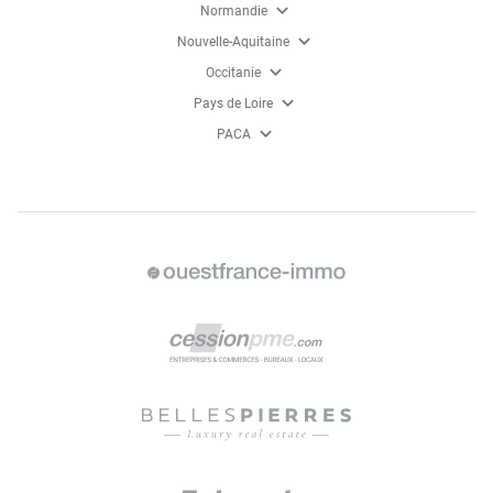
expand_more
Normandie
expand_more
Nouvelle-Aquitaine
expand_more
Occitanie
expand_more
Pays de Loire
expand_more
PACA