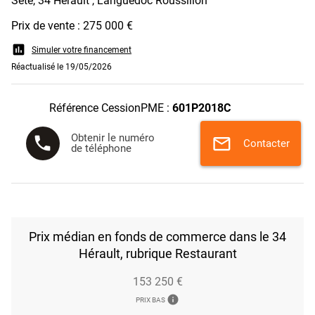
Sète, 34 Hérault , Languedoc Roussillon
Prix de vente : 275 000 €
assessment
Simuler votre financement
Réactualisé le 19/05/2026
Référence CessionPME :
601P2018C
Obtenir le numéro
phone
mail
Contacter
de téléphone
Prix médian en fonds de commerce dans le 34
Hérault, rubrique Restaurant
153 250 €
info
PRIX BAS