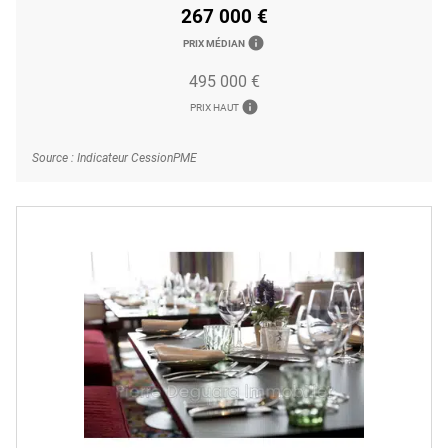
267 000 €
info
PRIX MÉDIAN
495 000 €
info
PRIX HAUT
Source : Indicateur CessionPME