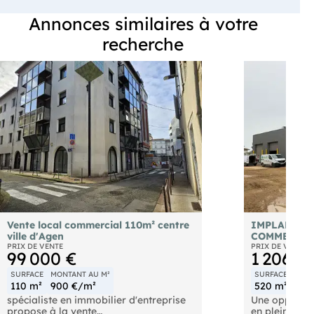
Annonces similaires à votre
recherche
Vente local commercial 110m² centre
IMPLANTEZ
ville d'Agen
COMMERCIA
PRIX DE VENTE
PRIX DE VENTE
99 000 €
1 206 4
SURFACE
MONTANT AU M²
SURFACE
MONT
110 m²
900 €/m²
520 m²
2 3
spécialiste en immobilier d'entreprise
Une opportun
propose à la vente
en pleine exp