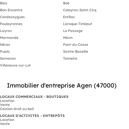
commerciale 
Bias
Boé
et bénéficiez
Bon-Encontre
Colayrac-Saint-Cirq
pour booster 
pas cette op
Condezaygues
Estillac
Contactez no
Foulayronnes
Laroque-Timbaut
plus d'inform
plans détaill
Layrac
Le Passage
Honoraires i
Marmande
Mézin
charge de l'a
honoraires 1
Nérac
Pont-du-Casse
au DPE. Les i
Pujols
Sainte-Bazeille
risques auxq
sont disponib
Samazan
Tonneins
https://www.g
Villeneuve-sur-Lot
Immobilier d'entreprise Agen (47000)
LOCAUX COMMERCIAUX - BOUTIQUES
Location
Vente
Cession droit au bail
LOCAUX D'ACTIVITÉS - ENTREPÔTS
Location
Vente