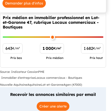
Demander plus d'infos
Prix médian en immobilier professionnel en Lot-
et-Garonne 47, rubrique Locaux commerciaux -
Boutiques
643
1 000
1 682
€/m²
€/m²
€/m²
Prix bas
Prix médian
Prix haut
Source: Indicateur CessionPME
Immobilier d'entreprise
Locaux commerciaux - Boutiques
Nouvelle-Aquitaine
Aquitaine
Lot-et-Garonne
Agen (47000)
Recevoir les annonces similaires par email
Créer une alerte