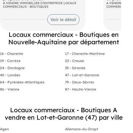
A VENDRE IMMOBILIER D'ENTREPRISE LOCAUX
carrefour str
A VENDRE IMMOB
COMMERCIAUX - BOUTIQUES
COMMERCIAUX -
Agen centre ville, proche marché
de la RD 933,
couvert et parkings, les murs d'un local
commerciale 
commercial ou professionnel d'environ
enseignes nat
Voir le détail
110 m² avec double vitrine. Etant en
emplacement 
angle de rue, il bénéficie d'une grande
développer vo
visibilité.. Les informations sur les
Caractéristiqu
Locaux commerciaux - Boutiques en
risques auxquels ce bien est exposé
disponibles :
Nouvelle-Aquitaine par département
sont disponibles sur le site
, livré brut 
https://www.georisques.gouv.fr.
normes ERP (
du Public). S
16 - Charente
17 - Charente-Maritime
dédiées aux 
excellent accu
19 - Corrèze
23 - Creuse
espace de st
24 - Dordogne
33 - Gironde
Vente en B.E.
attractives :
40 - Landes
47 - Lot-et-Garonne
d'agence : à 
64 - Pyrénées-Atlantiques
79 - Deux-Sèvres
charge de l'a
zone : Visibil
86 - Vienne
87 - Haute-Vienne
emplacement 
fréquent. No
et d'accessibi
moderne et 
Locaux commerciaux - Boutiques A
commercial : 
vendre en Lot-et-Garonne (47) par ville
plusieurs gr
nationales. 
concession m
Agen
Allemans-du-Dropt
choisir cette