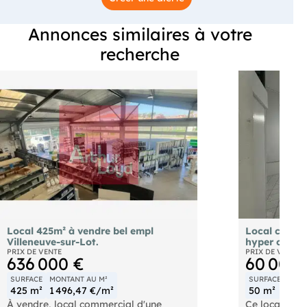
Annonces similaires à votre
recherche
Local 425m² à vendre bel empl
Local comme
Villeneuve-sur-Lot.
hyper centr
PRIX DE VENTE
PRIX DE VENTE
636 000 €
60 000 
SURFACE
MONTANT AU M²
SURFACE
MONT
425 m²
1 496,47 €/m²
50 m²
1 2
À vendre, local commercial d'une
Ce local com