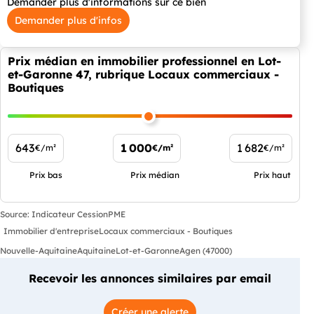
Demander plus d'informations sur ce bien
Demander plus d'infos
Prix médian en immobilier professionnel en Lot-
et-Garonne 47, rubrique Locaux commerciaux -
Boutiques
643
1 000
1 682
€/m²
€/m²
€/m²
Prix bas
Prix médian
Prix haut
Source: Indicateur CessionPME
Immobilier d'entreprise
Locaux commerciaux - Boutiques
Nouvelle-Aquitaine
Aquitaine
Lot-et-Garonne
Agen (47000)
Recevoir les annonces similaires par email
Créer une alerte