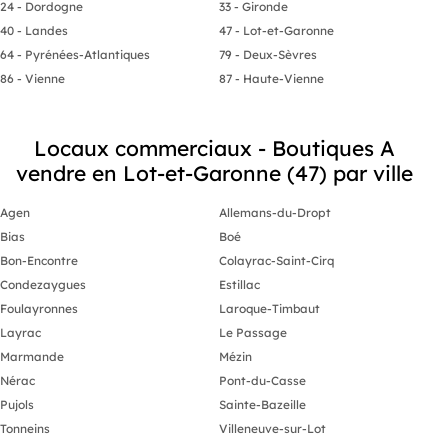
24 - Dordogne
33 - Gironde
Ce bien cons
un professio
40 - Landes
47 - Lot-et-Garonne
emplacement v
64 - Pyrénées-Atlantiques
79 - Deux-Sèvres
bénéficiant 
complémenta
86 - Vienne
87 - Haute-Vienne
Prix de vente
Locaux commerciaux - Boutiques A
vendre en Lot-et-Garonne (47) par ville
Honoraires a
net vendeur 
Agen
Allemans-du-Dropt
Prix de vente
Bias
Boé
Bon-Encontre
Colayrac-Saint-Cirq
Condezaygues
Estillac
Foulayronnes
Laroque-Timbaut
Layrac
Le Passage
Marmande
Mézin
Nérac
Pont-du-Casse
Pujols
Sainte-Bazeille
Tonneins
Villeneuve-sur-Lot