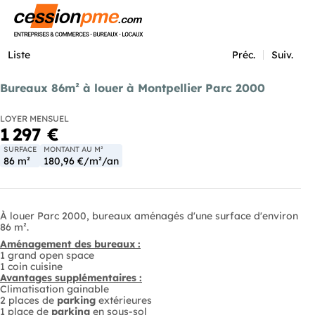
Menu
Liste
Préc.
Suiv.
Bureaux 86m² à louer à Montpellier Parc 2000
LOYER MENSUEL
1 297 €
SURFACE
MONTANT AU M²
86 m²
180,96 €/m²/an
À louer Parc 2000, bureaux aménagés d'une surface d'environ
86 m².
Aménagement des bureaux :
1 grand open space
1 coin cuisine
Avantages supplémentaires :
Climatisation gainable
2 places de
parking
extérieures
1 place de
parking
en sous-sol