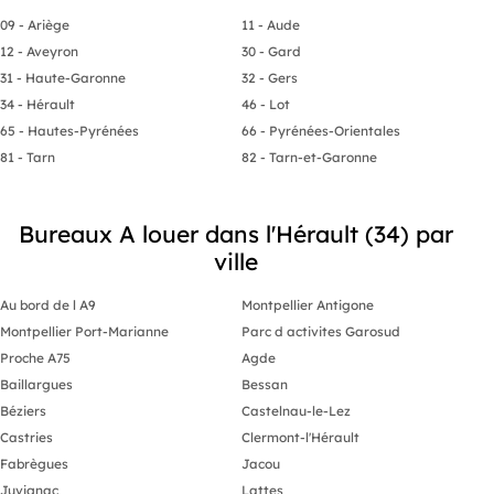
preneur
09 - Ariège
11 - Aude
12 - Aveyron
30 - Gard
31 - Haute-Garonne
32 - Gers
34 - Hérault
46 - Lot
65 - Hautes-Pyrénées
66 - Pyrénées-Orientales
81 - Tarn
82 - Tarn-et-Garonne
Bureaux A louer dans l'Hérault (34) par
ville
Au bord de l A9
Montpellier Antigone
Montpellier Port-Marianne
Parc d activites Garosud
Proche A75
Agde
Baillargues
Bessan
Béziers
Castelnau-le-Lez
Castries
Clermont-l'Hérault
Fabrègues
Jacou
Juvignac
Lattes