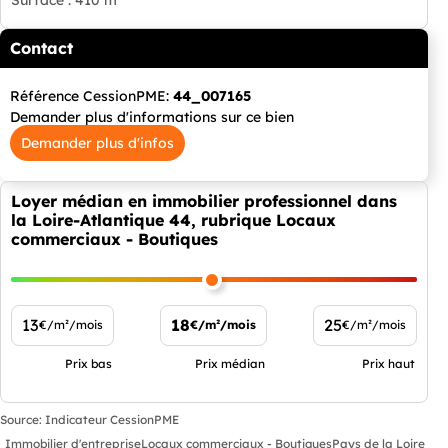
Surface : 410 m²
Contact
Référence CessionPME:
44_007165
Demander plus d'informations sur ce bien
Demander plus d'infos
Loyer médian en immobilier professionnel dans
la Loire-Atlantique 44, rubrique Locaux
commerciaux - Boutiques
13
18
25
€/m²/mois
€/m²/mois
€/m²/mois
Prix bas
Prix médian
Prix haut
Source: Indicateur CessionPME
Immobilier d'entreprise
Locaux commerciaux - Boutiques
Pays de la Loire