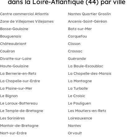
dans la Loire-Atlantique (44) par ville
- Rocade périphérique : portes 32 / 33
- Loyer mens
/ 34
Provision po
an - Taxe fon
Centre commercial Atlantis
Nantes Quartier Graslin
- Axe Nantes / St Nazaire
preneur - Hon
Zone de Villejames Villejames
Ancenis-Saint-Géréon
Disponibilit
- Transports en commun : bus C3, 50,
majeurs : - D
Basse-Goulaine
Batz-sur-Mer
93 — tramway ligne 1
et exploitati
Bouguenais
Carquefou
lensemble du
Equipements :
Surface répa
Châteaubriant
Clisson
optimisant l
Couëron
Crossac
- Climatisation réversible
commercial ét
différents co
Divatte-sur-Loire
Guérande
- Monte personne
(commerce, s
Haute-Goulaine
La Baule-Escoublac
8406 Les info
- Terrasse bois
auxquels ce 
La Bernerie-en-Retz
La Chapelle-des-Marais
Grand parking commun
disponibles s
La Chapelle-sur-Erdre
La Montagne
Disponible : Juillet 2026
La Plaine-sur-Mer
La Turballe
Conditions de location
Le Bignon
Le Croisic
Bail commercial 3/6/9
Loyer annuel HT HC : 45 600 €
Le Loroux-Bottereau
Le Pouliguen
Charges annuelles HT : 2 400 €
Le Temple-de-Bretagne
Les Moutiers-en-Retz
Dépôt de garantie : 3 mois de loyer HT
HC
Les Sorinières
Loireauxence
A la charge du locataire :
Montoir-de-Bretagne
Nantes
Honoraires de commercialisation : 25
%HT du loyer annuel HT HC, soit 11
Nort-sur-Erdre
Orvault
400€HT (TVA 20%)