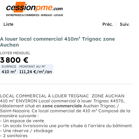
Menu
Liste
Préc.
Suiv.
A louer local commercial 410m² Trignac zone
Auchan
LOYER MENSUEL
3 800 €
SURFACE
MONTANT AU M²
410 m²
111,24 €/m²/an
LOCAL COMMERCIAL À LOUER TRIGNAC  ZONE AUCHAN 
410 m² ENVIRON Local commercial à louer Trignac 44570,
idéalement situé en
zone commerciale
Auchan Trignac /
Saint-Nazaire. Ce local commercial de 410 m² Composé de la
manière suivante :
- Un espace de vente
- Un accès livraisonvia une porte située à l'arrière du bâtiment.
- Une réserve / stockage
- 2 sanitaires