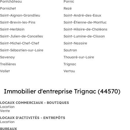
Pontchâteau
Pornic
Honoraires de rédaction de bail et
d'état des lieux
Pornichet
Rezé
Saint-Aignan-Grandlieu
Saint-André-des-Eaux
Honoraires de 11 400 € HT à la charge
du locataire. Provision sur charges 200
Saint-Brevin-les-Pins
Saint-Étienne-de-Montluc
€ HT/mois, régularisation annuelle.
Saint-Herblain
Saint-Hilaire-de-Chaléons
Dépôt de garantie 11 400 €. Non
soumis au DPE. Les informations sur
Saint-Julien-de-Concelles
Saint-Lumine-de-Clisson
les risques auxquels ce bien est exposé
Saint-Michel-Chef-Chef
Saint-Nazaire
sont disponibles sur le site Géorisques :
https://www.georisques.gouv.fr.
Saint-Sébastien-sur-Loire
Sautron
Savenay
Thouaré-sur-Loire
Votre conseiller LOCAUX-BUREAUX-
COMMERCES :
Treillières
Trignac
Agent commercial (Entreprise
Vallet
Vertou
individuelle)
RSAC ADC 4401 20 3
RCP RCACO-20-016231 GALIAN SMA
BTP.
Immobilier d'entreprise Trignac (44570)
LOCAUX-BUREAUX-COMMER
LOCAUX COMMERCIAUX - BOUTIQUES
Location
Vente
LOCAUX D'ACTIVITÉS - ENTREPÔTS
Location
BUREAUX