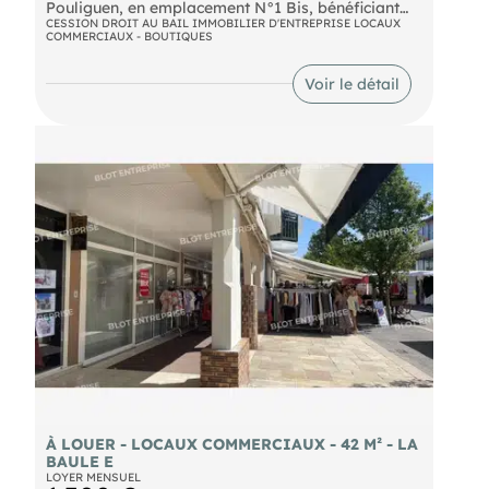
Pouliguen, en emplacement N°1 Bis, bénéficiant
d'un fort passage.
CESSION DROIT AU BAIL IMMOBILIER D'ENTREPRISE LOCAUX
COMMERCIAUX - BOUTIQUES
Le local est exploité depuis 8 ans pour une activité
artisanale de fabrication de cannelés. Il est en
Voir le détail
état d'exploitation pour de nombreuses activités
(hors restriction du bail).
Belle visibilité, quartier commerçant dynamique.
Clientèle locale et touristique.
Pour tout renseignement complémentaire ou pour
organiser une visite, merci de prendre contact par
mail
À LOUER - LOCAUX COMMERCIAUX - 42 M² - LA
BAULE E
LOYER MENSUEL