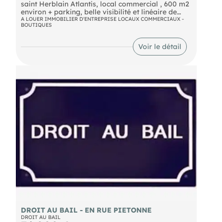
saint Herblain Atlantis, local commercial , 600 m2
environ + parking, belle visibilité et linéaire de
vitrine, loyer 100 000 euros HT annuel, idéal
A LOUER IMMOBILIER D'ENTREPRISE LOCAUX COMMERCIAUX -
BOUTIQUES
toutes activités, PV 10 000 euros FAI ( honoraires
agences inclus )ref 9222 PB
Voir le détail
DROIT AU BAIL - EN RUE PIETONNE
DROIT AU BAIL