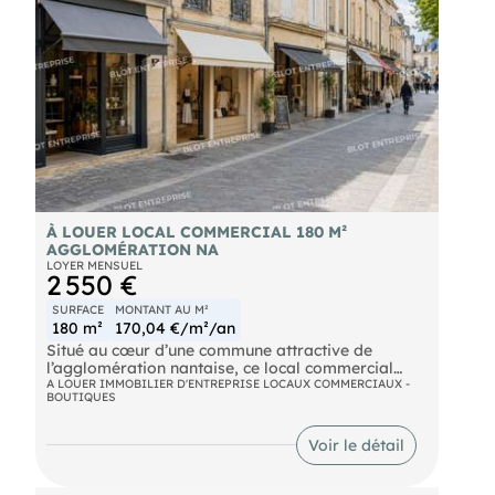
À LOUER LOCAL COMMERCIAL 180 M²
AGGLOMÉRATION NA
LOYER MENSUEL
2 550 €
SURFACE
MONTANT AU M²
180 m²
170,04 €/m²/an
Situé au cœur d’une commune attractive de
l’agglomération nantaise, ce local commercial
d’environ 180 m² bénéficie d’un environnement
A LOUER IMMOBILIER D'ENTREPRISE LOCAUX COMMERCIAUX -
BOUTIQUES
commerçant et de flux réguliers. Le local
développe sa surface sur deux niveaux. Il
comprend environ 75 m² au rez de chaussée, ainsi
Voir le détail
que 75 m² au premier étage. Les espaces lumineux
offrent de beaux volumes et une organisation
adaptée à l’accueil de la clientèle, à la