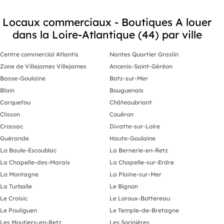
Conformémentà la réglementation en vigueur, un
état des risques complet sera remis lors de la
Locaux commerciaux - Boutiques A louer
transmission du dossier.
dans la Loire-Atlantique (44) par ville
Prenez rendez-vous dès maintenant avec notre
équipe pour découvrir ce bien et étudier son
Centre commercial Atlantis
potentiel pour votre activité.
Nantes Quartier Graslin
Zone de Villejames Villejames
Ancenis-Saint-Géréon
Basse-Goulaine
-
Batz-sur-Mer
-
Blain
Bouguenais
Carquefou
Châteaubriant
Clisson
Couëron
Crossac
Divatte-sur-Loire
Guérande
Haute-Goulaine
La Baule-Escoublac
La Bernerie-en-Retz
La Chapelle-des-Marais
La Chapelle-sur-Erdre
La Montagne
La Plaine-sur-Mer
La Turballe
Le Bignon
Le Croisic
Le Loroux-Bottereau
Le Pouliguen
Le Temple-de-Bretagne
Les Moutiers-en-Retz
Les Sorinières