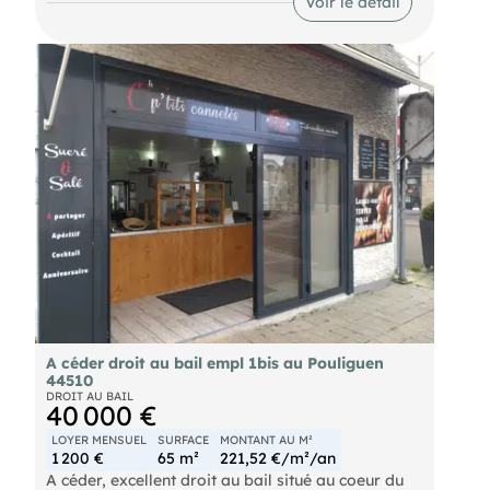
Voir le détail
contacter l'agence.
A céder droit au bail empl 1bis au Pouliguen
44510
DROIT AU BAIL
40 000 €
LOYER MENSUEL
SURFACE
MONTANT AU M²
1 200 €
65 m²
221,52 €/m²/an
A céder, excellent droit au bail situé au coeur du