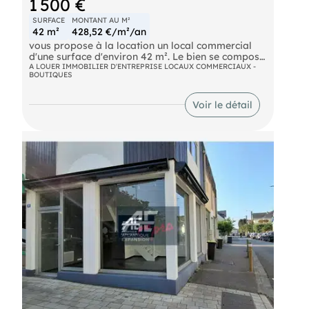
1 500 €
SURFACE
MONTANT AU M²
42 m²
428,52 €/m²/an
vous propose à la location un local commercial
d'une surface d'environ 42 m². Le bien se compose
d'un magasin d'environ 34 m² ainsi que d'une
A LOUER IMMOBILIER D'ENTREPRISE LOCAUX COMMERCIAUX -
BOUTIQUES
réserve de 6.48 m² et d'un sanitaire avec point
d'eau. La terrasse à usage exclusif vous offre la
possibilité de détaler votre marchandise devant la
Voir le détail
boutique pour optimiser la place et la visibilité!
Les informations sur les risques naturels, miniers,
ou technologiques, auxquels ces biens sont
exposés, sont disponibles sur le site