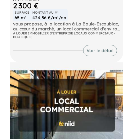
2 300 €
SURFACE
MONTANT AU M²
65 m²
424,56 €/m²/an
vous propose, à la location à La Baule-Escoublac,
au cœur du marché, un local commercial d'environ
65 m². Il se compose d'une pièce principale, d'une
A LOUER IMMOBILIER D'ENTREPRISE LOCAUX COMMERCIAUX -
BOUTIQUES
reserve ainsi que d'un sanitaire et d'un point d'eau.
Situé dans un emplacement stratégique, il offre
une excellente accessibilité et une visibilité
Voir le détail
optimale pour votre activité. Contactez-nous
pour visiter ! Les informations sur les risques
naturels, miniers, ou technologiques, auxquels ces
biens sont exposés, sont disponibles sur le site