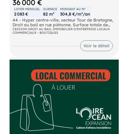
36 000 €
LOYER MENSUEL
SURFACE
MONTANT AU M²
2 083 €
82 m²
304,8 €/m²/an
44 - Hyper centre-ville, secteur Tour de Bretagne,
Droit au bail en rue piétonne. Surface totale de
82,82 m². Bail 3/6/9 à renouveler avec un loyer de
CESSION DROIT AU BAIL IMMOBILIER D'ENTREPRISE LOCAUX
COMMERCIAUX - BOUTIQUES
2 083 Euros HT/mois. Idéal pour profession
libérale ou agences. Très bon emplacement. Prix
FAI : 36 000 Euros (dont 6 000 Euros
Voir le détail
d'honoraires). Ref 9070 NH