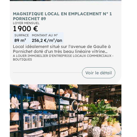
MAGNIFIQUE LOCAL EN EMPLACEMENT N° 1
PORNICHET 89
LOYER MENSUEL
1 900 €
SURFACE
MONTANT AU M²
89 m²
256,2 €/m²/an
Local idéalement situé sur l'avenue de Gaulle à
Pornichet doté d'un très beau linéaire vitrine
permettant véritablement de profiter d'une
A LOUER IMMOBILIER D'ENTREPRISE LOCAUX COMMERCIAUX -
BOUTIQUES
excellente clarté.
En parfait état, ce local sera disponible en date du
1er juillet 2026.
Voir le détail
Provision s/charges 95 € par mois à charge
preneur.
Un bail notarié sera établit à charge preneur.
Bail tous commerces sauf nuisances olfactives et
sonores ( Bar, restaurant etc...)
Produit rare sur ce secteur avec une surface de 89
m2.
Honoraires Agence : 3800 € TTC à charge preneur.
Pour tous renseignements complémentaires, me
contacter, Mr au et par mail :
Réf : C 444
?????????????????????????????????????????????