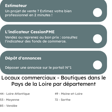
Local pré-aménagé comprenant :
Estimateur
* Isolation renforcée double peau
Un projet de vente ? Estimez votre bien
* Cloisons en plaques de plâtre
professionnel en 2 minutes !
* Sanitaires et douches
* Climatisation
* Ascenseur PMR
* Grand parking commun en enrobé avec
L'indicateur CessionPME
aménagements paysagers (palmiers), offrant un
confort appréciable pour la clientèle et les
Vendez ou reprenez au bon prix : consultez
collaborateurs.
l’indicateur des fonds de commerce.
Un environnement commercial attractif
Le bienbénéficie d'un emplacement recherché
Dépôt d'annonces
grâce à la forte attractivité d'Atlantis et de la zone
industrielle et tertiaire environnante.
Déposer une annonce sur le portail N°1
Vous profiterez d'un environnement dynamique
avec de nombreuses enseignes et activités
Locaux commerciaux - Boutiques dans le
génératrices de flux, notamment un bar After
Pays de la Loire par département
Work, un centre SPA, une pizzeria, plusieurs
restaurants, un bowling ainsi que de nombreuses
entreprises et commerces à proximité.
44 - Loire-Atlantique
49 - Maine-et-Loire
Cette implantation constitue une excellente
53 - Mayenne
72 - Sarthe
opportunité pour développer votre activité dans
85 - Vendée
un secteur reconnu de la métropole nantaise.