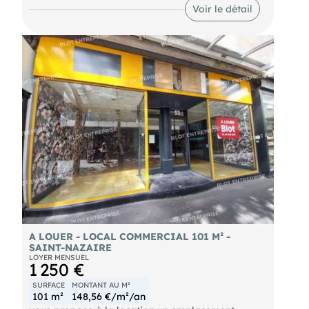
vente aux volumes généreux, un hall d’accueil,
Voir le détail
deux réserves, un bureau, un vestiaire et des
sanitaires. La zone accueille de nombreuses
enseignes nationales, notamment Leroy Merlin,
Conforama, Darty, Cultura, Chaussea, Gémo,
Maxi Zoo, NOZ et King Jouet. Elle bénéficie de flux
réguliers et de nombreux stationnements. Accès
rapide depuis la N471 et la N171, en direction de
Saint Nazaire, Nantes et Vannes. La zone est
desservie par les transports collectifs de Saint
Nazaire Agglomération. Surface totale : 417,21 m²
environ Loyer annuel : 43 200 € HT HC HF
Provision annuelle pour charges : 6 000 € HT
Provision annuelle pour taxe foncière et TOM : 5
700 € HT Dépôt de garantie : trois mois de loyer
HT Bail commercial : 3, 6, 9 ans Disponibilité : à
convenir Honoraires à la charge du preneur : 30 %
HT du loyer annuel HT HC HF Les informations sur
les risques naturels, miniers, ou technologiques,
auxquels ces biens sont exposés, sont disponibles
sur le site
A LOUER - LOCAL COMMERCIAL 101 M² -
SAINT-NAZAIRE
LOYER MENSUEL
1 250 €
SURFACE
MONTANT AU M²
101 m²
148,56 €/m²/an