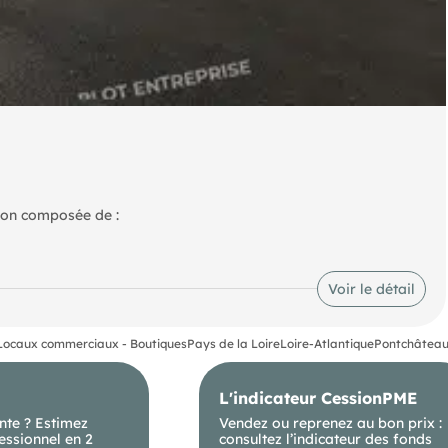
ron composée de :
curisé et bitumé Belle hauteur Disponibilité à convenir ! Les
, auxquels ces biens sont exposés, sont disponibles sur le site
Voir le détail
Locaux commerciaux - Boutiques
Pays de la Loire
Loire-Atlantique
Pontchâteau
L'indicateur CessionPME
nte ? Estimez
Vendez ou reprenez au bon prix :
essionnel en 2
consultez l’indicateur des fonds