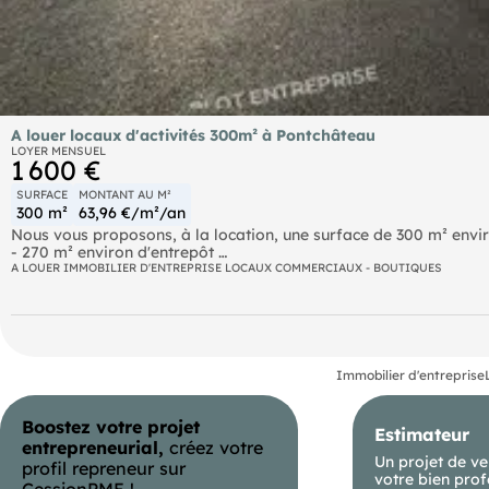
A louer locaux d'activités 300m² à Pontchâteau
LOYER MENSUEL
1 600 €
SURFACE
MONTANT AU M²
300 m²
63,96 €/m²/an
Nous vous proposons, à la location, une surface de 300 m² envi
- 270 m² environ d'entrepôt
- 30 m² environ de bureaux et locaux sociaux au RDC
A LOUER IMMOBILIER D'ENTREPRISE LOCAUX COMMERCIAUX - BOUTIQUES
- 30 m² de bureaux en mezzanine Terrain extérieur Site clos, sé
informations sur les risques naturels, miniers, ou technologiques
Immobilier d'entreprise
Boostez votre projet
Estimateur
entrepreneurial,
créez votre
Un projet de ve
profil repreneur sur
votre bien prof
CessionPME !