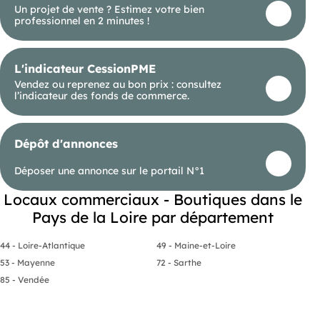
Un projet de vente ? Estimez votre bien
- Charges annuelles : 600 € NET
professionnel en 2 minutes !
- Honoraires : 25% HT à la charge du preneur (soit
1 100,00 € HT)
L'indicateur CessionPME
Vendez ou reprenez au bon prix : consultez
l’indicateur des fonds de commerce.
Dépôt d'annonces
Déposer une annonce sur le portail N°1
Locaux commerciaux - Boutiques dans le
Pays de la Loire par département
44 - Loire-Atlantique
49 - Maine-et-Loire
53 - Mayenne
72 - Sarthe
85 - Vendée