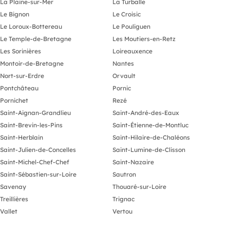
La Plaine-sur-Mer
La Turballe
Le Bignon
Le Croisic
Le Loroux-Bottereau
Le Pouliguen
Le Temple-de-Bretagne
Les Moutiers-en-Retz
Les Sorinières
Loireauxence
Montoir-de-Bretagne
Nantes
Nort-sur-Erdre
Orvault
Pontchâteau
Pornic
Pornichet
Rezé
Saint-Aignan-Grandlieu
Saint-André-des-Eaux
Saint-Brevin-les-Pins
Saint-Étienne-de-Montluc
Saint-Herblain
Saint-Hilaire-de-Chaléons
Saint-Julien-de-Concelles
Saint-Lumine-de-Clisson
Saint-Michel-Chef-Chef
Saint-Nazaire
Saint-Sébastien-sur-Loire
Sautron
Savenay
Thouaré-sur-Loire
Treillières
Trignac
Vallet
Vertou