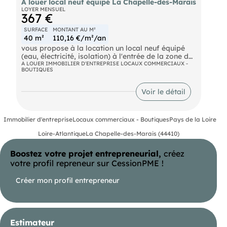
A louer local neuf équipé La Chapelle-des-Marais
LOYER MENSUEL
367 €
SURFACE
MONTANT AU M²
40 m²
110,16 €/m²/an
vous propose à la location un local neuf équipé
(eau, électricité, isolation) à l'entrée de la zone des
Perrières à La Chapelle des Marais, visible depuis
A LOUER IMMOBILIER D'ENTREPRISE LOCAUX COMMERCIAUX -
BOUTIQUES
l'axe très passant HERBIGNAC-PONTCHATEAU.
Ce local de 40m² environ est au 1er étage avec
Voir le détail
son entrée indépendante.
Vous pourrez y implanter des activités de bureaux
Immobilier d'entreprise
Locaux commerciaux - Boutiques
Pays de la Loire
ou une profession Libérale.
Loire-Atlantique
La Chapelle-des-Marais (44410)
Plusieurs parkings font parties du local.
Boostez votre projet entrepreneurial,
créez
Tarif du lot 1 : 367 € HT par mois
votre profil repreneur sur CessionPME !
Provision sur charge : 50 € par mois
Créer mon profil entrepreneur
Honoraire Agence pour la commercialisation, la
rédaction du bail et l'état des lieux : 1 100 € HT
- Loyer annuel : 4400 € HT
Estimateur