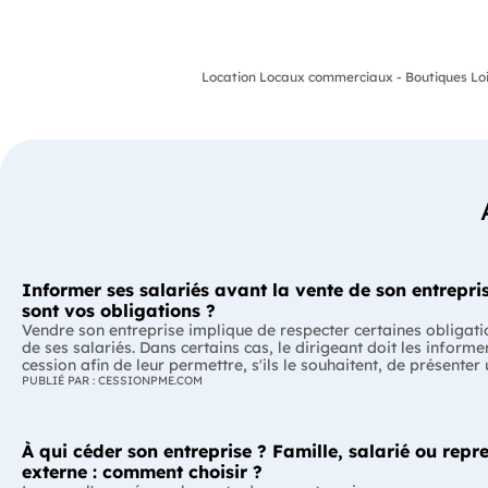
Location Locaux commerciaux - Boutiques Loi
Informer ses salariés avant la vente de son entrepris
sont vos obligations ?
Vendre son entreprise implique de respecter certaines obligati
de ses salariés. Dans certains cas, le dirigeant doit les informe
cession afin de leur permettre, s'ils le souhaitent, de présenter
reprise. Quelles entreprises sont concernées ? Quels délais faut
PUBLIÉ PAR : CESSIONPME.COM
Comment transmettre cette information ? Voici ce que prévoit 
réglementation. L'essentiel Les entreprises de moins de 250 salariés sont
soumises, dans certains cas, à une obligation d'information pr
À qui céder son entreprise ? Famille, salarié ou repr
salariés. Cette obligation concerne la vente d'un fonds de com
cession de la majorité des titres d'une société. Le délai d'infor
externe : comment choisir ?
selon la taille de l'entreprise. Les salariés peuvent présenter u