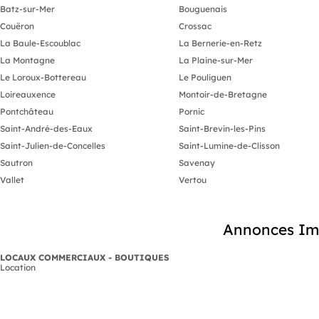
Batz-sur-Mer
Bouguenais
Couëron
Crossac
La Baule-Escoublac
La Bernerie-en-Retz
La Montagne
La Plaine-sur-Mer
Le Loroux-Bottereau
Le Pouliguen
Loireauxence
Montoir-de-Bretagne
Pontchâteau
Pornic
Saint-André-des-Eaux
Saint-Brevin-les-Pins
Saint-Julien-de-Concelles
Saint-Lumine-de-Clisson
Sautron
Savenay
Vallet
Vertou
Annonces Imm
LOCAUX COMMERCIAUX - BOUTIQUES
Location