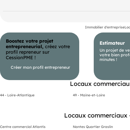
Local a usage de restaurant, salle, wc pmr, reserve, bureau
Avec cuisine extraction
Terrasse et jardin privatif de 130m2
Local agencé et équipé de matériel
Immobilier d'entreprise
Loc
Parking a proximité
Boostez votre projet
Droit d entrée à prévoir
Estimateur
entrepreneurial,
créez votre
Photos et video sur demande
Un projet de ve
profil repreneur sur
votre bien prof
CessionPME !
minutes !
Créer mon profil entrepreneur
Locaux commerciaux 
44 - Loire-Atlantique
49 - Maine-et-Loire
Locaux commerciaux - B
Centre commercial Atlantis
Nantes Quartier Graslin