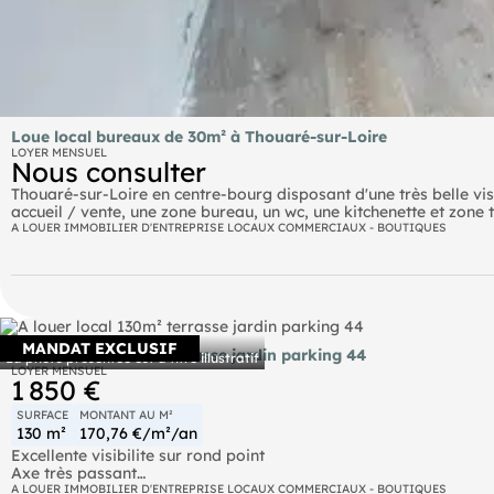
Loue local bureaux de 30m² à Thouaré-sur-Loire
LOYER MENSUEL
Nous consulter
Thouaré-sur-Loire en centre-bourg disposant d'une très belle vis
accueil / vente, une zone bureau, un wc, une kitchenette et zone 
A LOUER IMMOBILIER D'ENTREPRISE LOCAUX COMMERCIAUX - BOUTIQUES
Idéal pour de multiples activités, faible loyer de 810 € "Charge
Les informations sur les risques auxquels ce bien est exposé sont
Honoraires d'agence : 1393.2 €, à la charge du preneur
, : ,
MANDAT EXCLUSIF
- EI
A louer local 130m² terrasse jardin parking 44
La photo présentée est à titre illustratif
LOYER MENSUEL
1 850 €
SURFACE
MONTANT AU M²
130 m²
170,76 €/m²/an
Excellente visibilite sur rond point
Axe très passant
A LOUER IMMOBILIER D'ENTREPRISE LOCAUX COMMERCIAUX - BOUTIQUES