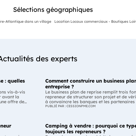
Sélections géographiques
re-Atlantique dans un village
Location Locaux commerciaux - Boutiques Loire
Actualités des experts
e : quelles
Comment construire un business plan
entreprise ?
ons vis-à-vis
Le business plan de reprise remplit trois fo
r avant la
repreneur de structurer son projet et de véri
 une offre de
à convaincre les banques et les partenaires
-il respecter ?
Enfin, il peut constituer un support de discu
PUBLIÉ PAR : CESSIONPME.COM
la
montrant que le projet de reprise est solide et réfléchi. L'esse
plan de reprise ne consiste pas à reprendre
éalable des
l'entreprise. Il explique comment l'entrepr
eneur
Camping à vendre : pourquoi ce type
merce ou la
de dirigeant. C'est un document indispensabl
mation varie
convaincre vos partenaires. À quoi sert vraiment un business plan de reprise
toujours les repreneurs ?
ne offre de
? Lors d'une reprise d'entreprise, le busines