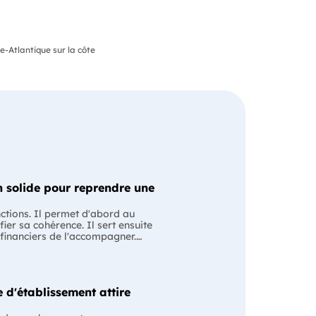
-Atlantique sur la côte
 solide pour reprendre une
nctions. Il permet d'abord au
fier sa cohérence. Il sert ensuite
 financiers de l'accompagner.
ssion avec le cédant en lui
ntiel Le business
 les anciens comptes de
ise évoluera après le changement
 d'établissement attire
e pour structurer votre projet et
s plan est souvent associé à une