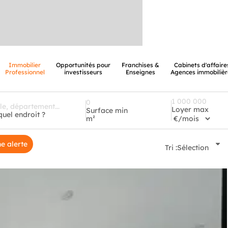
Immobilier
Opportunités pour
Franchises &
Cabinets d'affaire
Professionnel
investisseurs
Enseignes
Agences immobilièr
Loyer max
Surface min
quel endroit ?
m²
e alerte
Tri :
Sélection