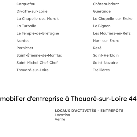
Carquefou
Châteaubriant
Divatte-sur-Loire
Guérande
La Chapelle-des-Marais
La Chapelle-sur-Erdre
La Turballe
Le Bignon
Le Temple-de-Bretagne
Les Moutiers-en-Retz
Nantes
Nort-sur-Erdre
Pornichet
Rezé
Saint-Étienne-de-Montluc
Saint-Herblain
Saint-Michel-Chef-Chef
Saint-Nazaire
Thouaré-sur-Loire
Treillières
obilier d'entreprise à Thouaré-sur-Loire 4
LOCAUX D'ACTIVITÉS - ENTREPÔTS
Location
Vente