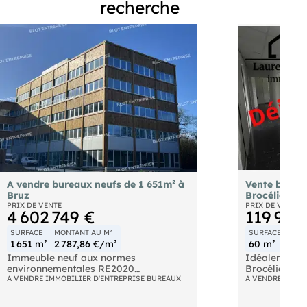
recherche
A vendre bureaux neufs de 1 651m² à
Vente burea
Bruz
Brocéliande 
PRIX DE VENTE
PRIX DE VENTE
4 602 749 €
119 900
SURFACE
MONTANT AU M²
SURFACE
MONT
1 651 m²
2 787,86 €/m²
60 m²
1 99
Immeuble neuf aux normes
Idéalement s
environnementales RE2020
Brocéliande,
- R + 4 au total, avec un niveau de
A VENDRE IMMOBILIER D'ENTREPRISE BUREAUX
d'un environ
A VENDRE IMMOB
sous-sol. Surface disponible sur 2
dynamique à
niveaux : 1651 m² sur les R+3 et R+4
centre-ville 