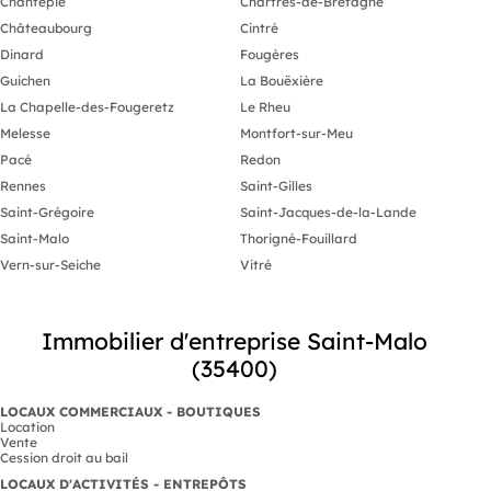
Chantepie
Chartres-de-Bretagne
Disponibles 
Châteaubourg
Cintré
bureaux conv
Dinard
Fougères
une activité t
confort de tra
Guichen
La Bouëxière
proximité de
La Chapelle-des-Fougeretz
Le Rheu
économiques 
Melesse
Montfort-sur-Meu
Cette annonc
Pacé
Redon
est présenté
commercial (EI) immatriculé au RSAC
Rennes
Saint-Gilles
de RENNES (
Saint-Grégoire
Saint-Jacques-de-la-Lande
84199374400
Saint-Malo
Thorigné-Fouillard
Prix du bien 
Vern-sur-Seiche
Vitré
Les honorair
charge du ve
Non soumis 
Immobilier d'entreprise Saint-Malo
Les informati
(35400)
auxquels ce 
disponibles s
https://www.
LOCAUX COMMERCIAUX - BOUTIQUES
Location
Vente
Cession droit au bail
LOCAUX D'ACTIVITÉS - ENTREPÔTS