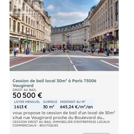
Cession de bail local 30m² à Paris 75006
Vaugirard
DROIT AU BAIL
50 500 €
LOYER MENSUEL
SURFACE
MONTANT AU M²
1 613 €
30 m²
645,24 €/m²/an
vous propose la cession de bail d'un local de 30m²
situé rue Vaugirard proche du Boulevard du
Montparnasse et de la rue du Cherche-Midi dans
CESSION DROIT AU BAIL IMMOBILIER D'ENTREPRISE LOCAUX
COMMERCIAUX - BOUTIQUES
le 6ème arrondissement de Paris. Axe passant et
commerçant environnement mixte de bureaux,