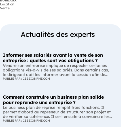
BUREAUX
Location
Vente
Actualités des experts
Informer ses salariés avant la vente de son
entreprise : quelles sont vos obligations ?
Vendre son entreprise implique de respecter certaines
obligations vis-à-vis de ses salariés. Dans certains cas,
le dirigeant doit les informer avant la cession afin de
leur permettre, s'ils le souhaitent, de présenter une offre
PUBLIÉ PAR : CESSIONPME.COM
de reprise. Quelles entreprises sont concernées ? Quels
délais faut-il respecter ? Comment transmettre cette
information ? Voici ce que prévoit la réglementation.
Comment construire un business plan solide
L'essentiel Les entreprises de moins de 250 salariés sont
soumises, dans certains cas, à une obligation
pour reprendre une entreprise ?
d'information préalable des salariés. Cette obligation
Le business plan de reprise remplit trois fonctions. Il
concerne la vente d'un fonds de commerce ou la cession
permet d'abord au repreneur de structurer son projet et
de la majorité des titres d'une société. Le délai
de vérifier sa cohérence. Il sert ensuite à convaincre les
d'information varie selon la taille de l'entreprise. Les
banques et les partenaires financiers de l'accompagner.
PUBLIÉ PAR : CESSIONPME.COM
salariés peuvent présenter une offre de reprise, mais ne
Enfin, il peut constituer un support de discussion avec le