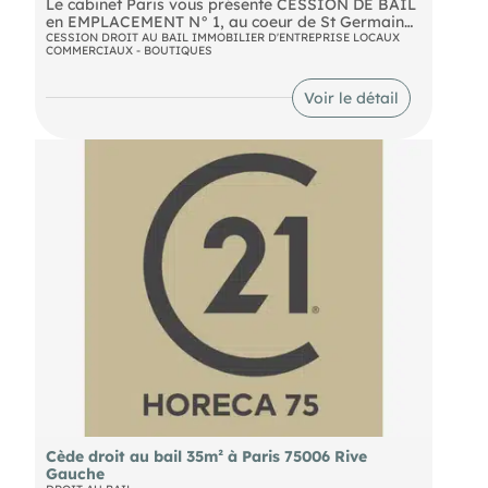
Le cabinet Paris vous présente CESSION DE BAIL
en EMPLACEMENT N° 1, au coeur de St Germain
des Pres, Rue de Seine
CESSION DROIT AU BAIL IMMOBILIER D'ENTREPRISE LOCAUX
COMMERCIAUX - BOUTIQUES
- local commercial de 30 m² offrant une belle
visibilité avec environ 5m de linéaire vitrine.
Idéal pour Galerie d'art, showroom, Concept
Voir le détail
Store, Articles deMode, Bijouterie, Décoration,
Prêt à Porter,...
Loyer : 3.250 € /Mois + Charges : 57 €/Mois
Prix de cession du Droit Au Bail: 50.000 € +
Honoraires : 10.000 € HT
A SAISIR
Votre conseiller (paris 16) : Conseiller vente
-
Cède droit au bail 35m² à Paris 75006 Rive
Gauche