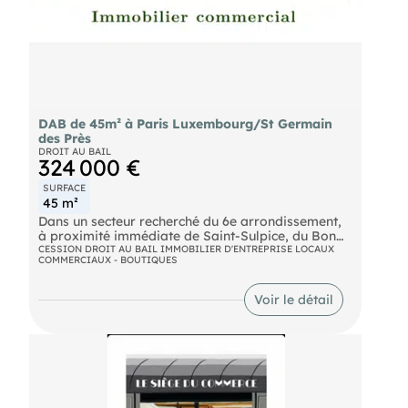
DAB de 45m² à Paris Luxembourg/St Germain
des Près
DROIT AU BAIL
324 000 €
SURFACE
45 m²
Dans un secteur recherché du 6e arrondissement,
à proximité immédiate de Saint-Sulpice, du Bon
Marché et de la rue de Rennes, nous vous
CESSION DROIT AU BAIL IMMOBILIER D'ENTREPRISE LOCAUX
COMMERCIAUX - BOUTIQUES
proposons la cession d’un droit au bail situé dans
une rue commerçante élégante, à fort passage
piéton. Ce local commercial bénéficie d’un
Voir le détail
environnement qualitatif, entouré d’enseignes de
mode, décoration, accessoires, librairies et
services haut de gamme. Surfaces : 20 m² environ
au RDC et 25 m² environ au sous sol Boutique en
bon état, parfaitement aménagé. Bail renouvelé
en janvier 2023. Loyer : 11.467 € HC HT / trimestre
Absence d'extraction. IDEAL POUR : PRET A