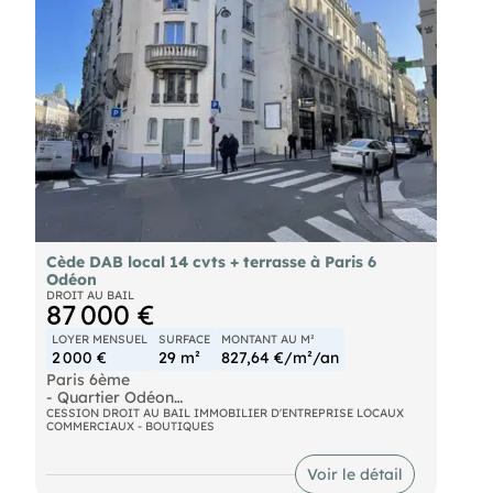
sécurise votre projet immobilier.
de plus amples informations, contactez notre
consultant Kmobilier - (réf. 7500313287)
(EI) Agent Commercial - Numéro RSAC : CHALON
EN CHAMPAGNE 791164510 - .
Cède DAB local 14 cvts + terrasse à Paris 6
Odéon
DROIT AU BAIL
87 000 €
LOYER MENSUEL
SURFACE
MONTANT AU M²
2 000 €
29 m²
827,64 €/m²/an
Paris 6ème
- Quartier Odéon
- Saint Michel
CESSION DROIT AU BAIL IMMOBILIER D'ENTREPRISE LOCAUX
COMMERCIAUX - BOUTIQUES
- Saint Germain
Droit d'entrée (Pas de porte) d'un local de
Restauration rapide
Voir le détail
- Coffee Shop