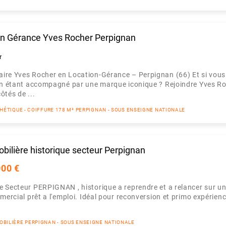
on Gérance Yves Rocher Perpignan
r
aire Yves Rocher en Location-Gérance – Perpignan (66) Et si vous
en étant accompagné par une marque iconique ? Rejoindre Yves Roc
ôtés de ...
THÉTIQUE - COIFFURE 178 M² PERPIGNAN - SOUS ENSEIGNE NATIONALE
ilière historique secteur Perpignan
000 €
 Secteur PERPIGNAN , historique a reprendre et a relancer sur un
mmercial prêt a l'emploi. Idéal pour reconversion et primo expérien
OBILIÈRE PERPIGNAN - SOUS ENSEIGNE NATIONALE