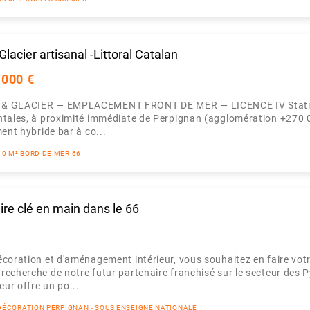
lacier artisanal -Littoral Catalan
 000 €
 & GLACIER — EMPLACEMENT FRONT DE MER — LICENCE IV Statio
ntales, à proximité immédiate de Perpignan (agglomération +270 
ent hybride bar à co...
10 M² BORD DE MER 66
ire clé en main dans le 66
coration et d'aménagement intérieur, vous souhaitez en faire vot
echerche de notre futur partenaire franchisé sur le secteur des 
eur offre un po...
- DÉCORATION PERPIGNAN - SOUS ENSEIGNE NATIONALE