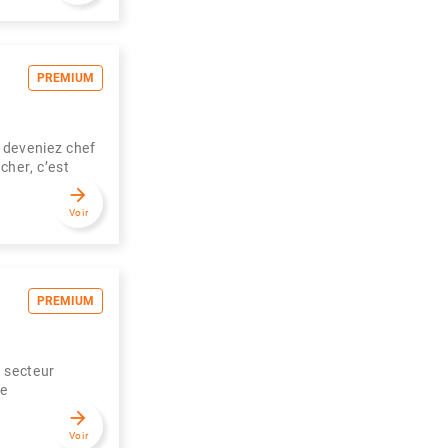
PREMIUM
 deveniez chef
her, c’est
arrow_forward
Voir
PREMIUM
 secteur
ce
arrow_forward
Voir