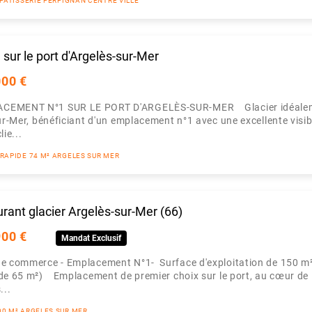
 PÂTISSERIE PERPIGNAN CENTRE VILLE
 sur le port d'Argelès-sur-Mer
000 €
CEMENT N°1 SUR LE PORT D'ARGELÈS-SUR-MER Glacier idéaleme
ur-Mer, bénéficiant d'un emplacement n°1 avec une excellente visibi
ie...
 RAPIDE 74 M² ARGELES SUR MER
urant glacier Argelès-sur-Mer (66)
900 €
Mandat Exclusif
de commerce - Emplacement N°1- Surface d'exploitation de 150 m²
de 65 m²) Emplacement de premier choix sur le port, au cœur de 
...
00 M² ARGELES SUR MER