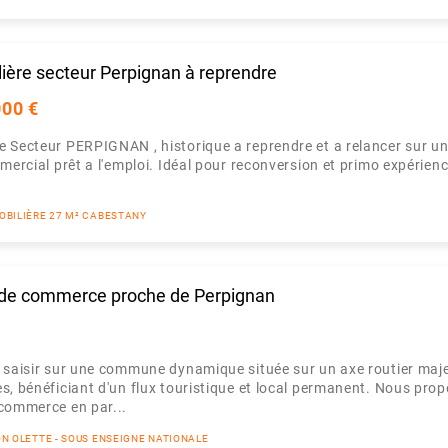
ère secteur Perpignan à reprendre
000 €
 Secteur PERPIGNAN , historique a reprendre et a relancer sur un
mmercial prêt a l'emploi. Idéal pour reconversion et primo expérien
OBILIÈRE 27 M² CABESTANY
 de commerce proche de Perpignan
 saisir sur une commune dynamique située sur un axe routier maj
s, bénéficiant d'un flux touristique et local permanent. Nous prop
 commerce en par...
ON OLETTE - SOUS ENSEIGNE NATIONALE