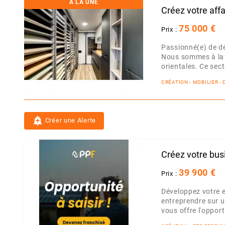
A LA UNE
Créez votre affa
75 000 €
Prix :
Passionné(e) de dé
Nous sommes à la r
orientales. Ce sect
CRÉATION - MOBILIER 
add_alert
Créer une Alerte
Créez votre bus
39 900 €
Prix :
Développez votre e
entreprendre sur u
vous offre l'opport