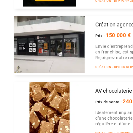
CRÉATION - BTP PERPI
Création agenc
150 000 €
Prix :
Envie d'entreprend
en franchise, est s
Rejoignez notre ré
CRÉATION - DIVERS SER
AV chocolaterie 
240
Prix de vente :
Idéalement implan
d’une chocolaterie 
régulière et d’une .