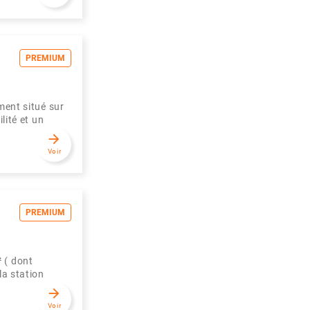
PREMIUM
nt situé sur
lité et un
arrow_forward
Voir
PREMIUM
 ( dont
la station
arrow_forward
Voir