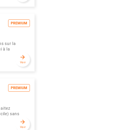
PREMIUM
ns sur la
i à la
arrow_forward
Voir
PREMIUM
haitez
cile) sans
arrow_forward
Voir