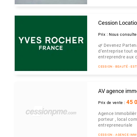
Cession Locati
Prix : Nous consulte
🌿 Devenez Parten
d’entreprise tout 
entreprendre aux c
CESSION - BEAUTÉ - ES
AV agence immob
45 
Prix de vente :
Agence Immobilière
porteur , local co
entrepreneuriale
CESSION - AGENCE IMM