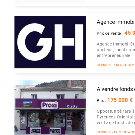
Agence immobili
45 
Prix de vente :
Agence Immobilière
porteur , local co
entrepreneuriale
CESSION - AGENCE IMM
A vendre fonds
175 000 €
Prix :
Opportunité rare à
Pyrénées-Orientale
vente ce fonds de
CESSION - ALIMENTATI