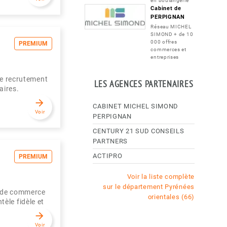
en boulangerie
Cabinet de
PERPIGNAN
Réseau MICHEL
SIMOND + de 10
000 offres
PREMIUM
commerces et
entreprises
de recrutement
LES AGENCES PARTENAIRES
aires.
arrow_forward
CABINET MICHEL SIMOND
Voir
PERPIGNAN
CENTURY 21 SUD CONSEILS
PARTNERS
ACTIPRO
PREMIUM
Voir la liste complète
sur le département Pyrénées
s de commerce
orientales (66)
tèle fidèle et
arrow_forward
Voir