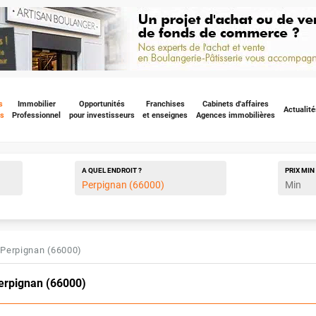
s
Immobilier
Opportunités
Franchises
Cabinets d'affaires
Actualité
s
Professionnel
pour investisseurs
et enseignes
Agences immobilières
A QUEL ENDROIT ?
PRIX
MIN
Perpignan (66000)
erpignan (66000)