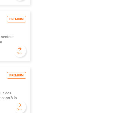
PREMIUM
 secteur
ce
arrow_forward
Voir
PREMIUM
eur des
osons à la
arrow_forward
Voir