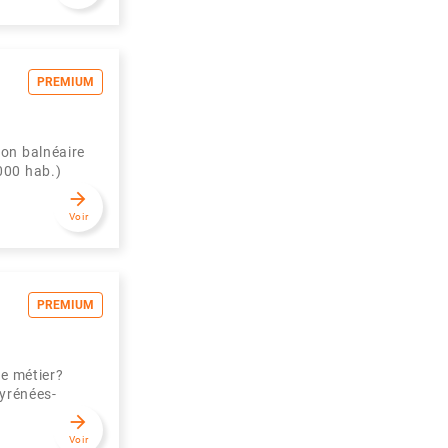
PREMIUM
n balnéaire
000 hab.)
arrow_forward
Voir
PREMIUM
re métier?
Pyrénées-
arrow_forward
Voir