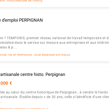
GNAN - SOUS ENSEIGNE NATIONALE
e d'emploi PERPIGNAN
re ? TEMPORIS, premier réseau national de travail temporaire et 
pécialisé dans le service sur mesure aux entreprises et aux intérim
seau & p...
VICES 100 M² PERPIGNAN - SOUS ENSEIGNE NATIONALE
artisanale centre histo. Perpignan
 000 €
tée au cœur du centre historique de Perpignan , à vendre le fond
artisanale. Établie depuis + de 20 ans, celle ci bénéficie d’une clien
..