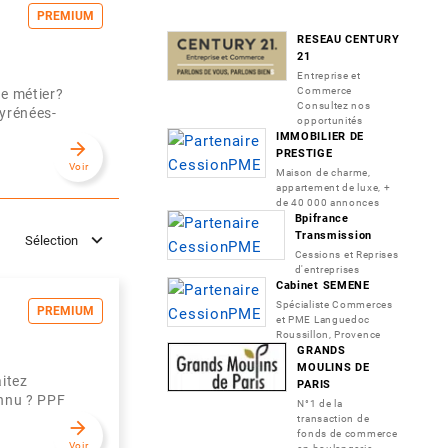
PREMIUM
RESEAU CENTURY
21
Entreprise et
Commerce
re métier?
Consultez nos
Pyrénées-
opportunités
IMMOBILIER DE
arrow_forward
PRESTIGE
Voir
Maison de charme,
appartement de luxe, +
de 40 000 annonces
Bpifrance
Transmission
Sélection
Cessions et Reprises
d'entreprises
Cabinet SEMENE
Spécialiste Commerces
PREMIUM
et PME Languedoc
Roussillon, Provence
GRANDS
MOULINS DE
aitez
PARIS
onnu ? PPF
N°1 de la
transaction de
arrow_forward
fonds de commerce
Voir