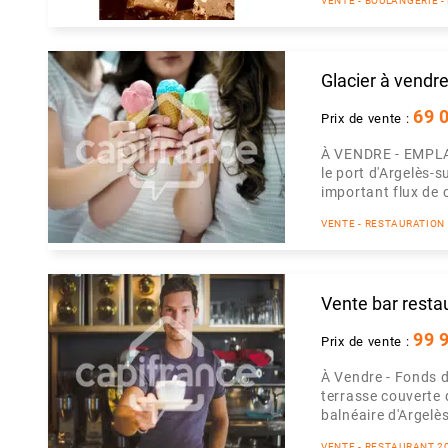
VENTE - BOULANGERIE -
Glacier à vendre
69 
Prix de vente :
À VENDRE - EMPLA
le port d'Argelès-s
important flux de cl
VENTE - RESTAURATION
Vente bar resta
99 
Prix de vente :
À Vendre - Fonds 
terrasse couverte 
balnéaire d'Argelès
VENTE - RESTAURANT 2