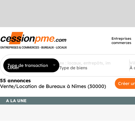
Entreprises
commerces
Type de transaction
Louer
Type de biens
À 
55 annonces
Créer un
Vente/Location de Bureaux à Nîmes (30000)
A LA UNE