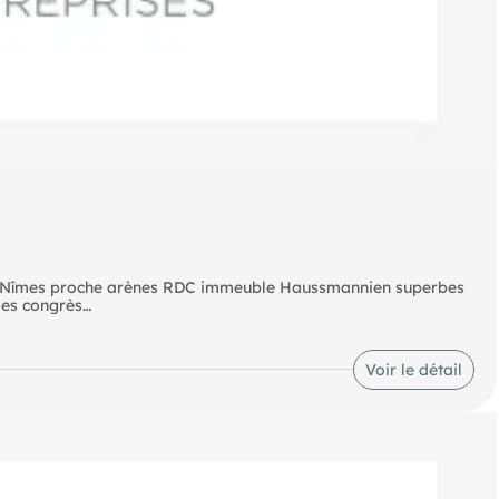
de Nîmes proche arènes RDC immeuble Haussmannien superbes
des congrès
Voir le détail
otaires, experts comptables.. environ 410 m2 divisibles à partir
ande