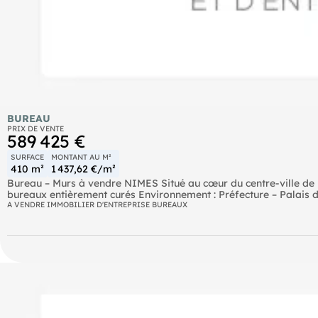
BUREAU
PRIX DE VENTE
589 425 €
SURFACE
MONTANT AU M²
410 m²
1 437,62 €/m²
Bureau – Murs à vendre NIMES Situé au cœur du centre-ville 
bureaux entièrement curés Environnement : Préfecture – Palais 
- Tribunal de commerce
A VENDRE IMMOBILIER D'ENTREPRISE BUREAUX
- Greffe du tribunal de commerce
- Tribunal des prudhommes
- Chambre de commerce – TGI – TI
- Cour d’appel
- Parking de l’esplanade idéal profession juridique. : avocats, n
de 150 m2 prix 1800€/m2 net vendeur dossier complet sur dem