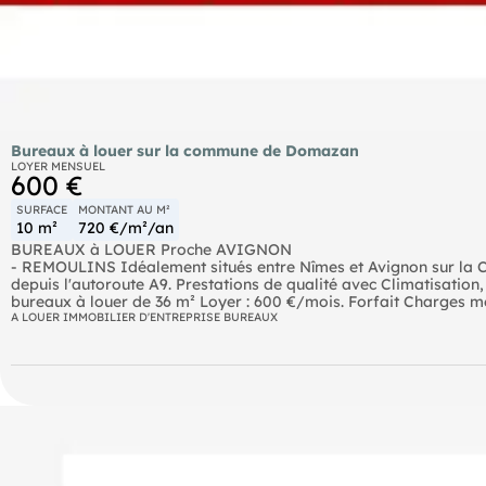
Bureaux à louer sur la commune de Domazan
LOYER MENSUEL
600 €
SURFACE
MONTANT AU M²
10 m²
720 €/m²/an
BUREAUX à LOUER Proche AVIGNON
- REMOULINS Idéalement situés entre Nîmes et Avignon sur la Co
depuis l'autoroute A9. Prestations de qualité avec Climatisation,
bureaux à louer de 36 m² Loyer : 600 €/mois. Forfait Charges men
internet, chauffage/climatisation). Frais d'agence : 360 € TTC. M
A LOUER IMMOBILIER D'ENTREPRISE BUREAUX