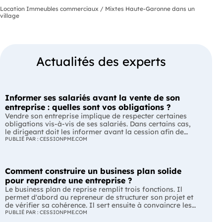
Location Immeubles commerciaux / Mixtes Haute-Garonne dans un
village
Actualités des experts
Informer ses salariés avant la vente de son
entreprise : quelles sont vos obligations ?
Vendre son entreprise implique de respecter certaines
obligations vis-à-vis de ses salariés. Dans certains cas,
le dirigeant doit les informer avant la cession afin de
leur permettre, s'ils le souhaitent, de présenter une offre
PUBLIÉ PAR : CESSIONPME.COM
de reprise. Quelles entreprises sont concernées ? Quels
délais faut-il respecter ? Comment transmettre cette
information ? Voici ce que prévoit la réglementation.
Comment construire un business plan solide
L'essentiel Les entreprises de moins de 250 salariés sont
soumises, dans certains cas, à une obligation
pour reprendre une entreprise ?
d'information préalable des salariés. Cette obligation
Le business plan de reprise remplit trois fonctions. Il
concerne la vente d'un fonds de commerce ou la cession
permet d'abord au repreneur de structurer son projet et
de la majorité des titres d'une société. Le délai
de vérifier sa cohérence. Il sert ensuite à convaincre les
d'information varie selon la taille de l'entreprise. Les
banques et les partenaires financiers de l'accompagner.
PUBLIÉ PAR : CESSIONPME.COM
salariés peuvent présenter une offre de reprise, mais ne
Enfin, il peut constituer un support de discussion avec le