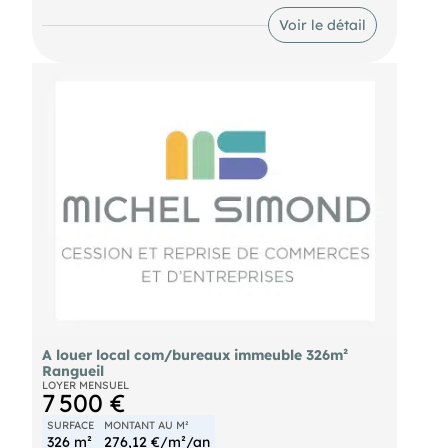
Référence annonce : 17571T
Voir le détail
A louer local com/bureaux immeuble 326m²
Rangueil
LOYER MENSUEL
7 500 €
SURFACE
MONTANT AU M²
326 m²
276,12 €/m²/an