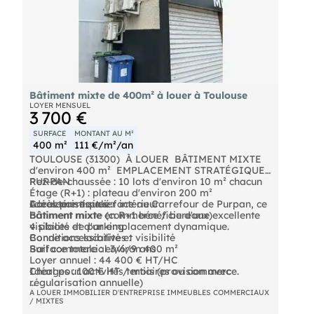
détaillée et organisation de visite, contactez notre
cabinet.
Bâtiment mixte de 400m² à louer à Toulouse
LOYER MENSUEL
3 700 €
SURFACE
MONTANT AU M²
400 m²
111 €/m²/an
TOULOUSE (31300)  À LOUER  BÂTIMENT MIXTE
d'environ 400 m²  EMPLACEMENT STRATÉGIQUE
PURPAN
Rez-de-chaussée : 10 lots d'environ 10 m² chacun
Étage (R+1) : plateau d'environ 200 m²
Idéalement situé face au Carrefour de Purpan, ce
Accès par escalier intérieur
Caractéristiques :
bâtiment mixte en R+1 bénéficie d'une excellente
Bâtiment mixte (commerce / bureaux)
visibilité et d'un emplacement dynamique.
4 places de parking
Bonne accessibilité et visibilité
Conditions locatives :
Surface totale : environ 400 m²
Bail commercial 3/6/9 ans
Loyer annuel : 44 400 € HT/HC
Charges : 100 € HT / mois (provision avec
Idéal pour activités tertiaires ou commerce.
régularisation annuelle)
Taxe foncière : 3 290 € (N-1)
Pour plus d'informations ou organiser une visite,
A LOUER IMMOBILIER D'ENTREPRISE IMMEUBLES COMMERCIAUX
/ MIXTES
contactez nous.