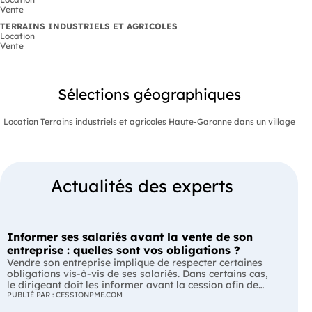
Vente
TERRAINS INDUSTRIELS ET AGRICOLES
Location
Vente
Sélections géographiques
Location Terrains industriels et agricoles Haute-Garonne dans un village
Actualités des experts
Informer ses salariés avant la vente de son
entreprise : quelles sont vos obligations ?
Vendre son entreprise implique de respecter certaines
obligations vis-à-vis de ses salariés. Dans certains cas,
le dirigeant doit les informer avant la cession afin de
leur permettre, s'ils le souhaitent, de présenter une offre
PUBLIÉ PAR : CESSIONPME.COM
de reprise. Quelles entreprises sont concernées ? Quels