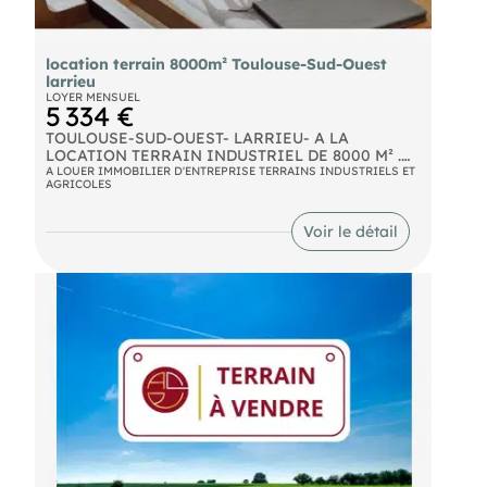
location terrain 8000m² Toulouse-Sud-Ouest
larrieu
LOYER MENSUEL
5 334 €
TOULOUSE-SUD-OUEST- LARRIEU- A LA
LOCATION TERRAIN INDUSTRIEL DE 8000 M² .
Dans une zone tertiaire et dynamique, à proximité
A LOUER IMMOBILIER D'ENTREPRISE TERRAINS INDUSTRIELS ET
AGRICOLES
immédiate de la rocade, ce terrain industriel à
louer, bitumé en voirie lourde peut donc recevoir
des gros porteurs. Il est accessible à tous types
Voir le détail
d'activités: bureaux, industrie, logistique,
artisanale ou activité tertiaire. le terrain est plat,
viabilisé et cloturé. D'autres annonces sur notre
site .com