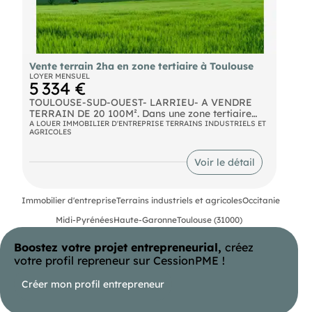
Vente terrain 2ha en zone tertiaire à Toulouse
LOYER MENSUEL
5 334 €
TOULOUSE-SUD-OUEST- LARRIEU- A VENDRE
TERRAIN DE 20 100M². Dans une zone tertiaire
dynamique, à proximité immédiate de la rocade,
A LOUER IMMOBILIER D'ENTREPRISE TERRAINS INDUSTRIELS ET
AGRICOLES
terrain à vendre, constructible en bureaux,
entrepôt, activité tertiaire. le terrain est plat
viabilisé et cloturé. Il est bitumé en voirie lourde
Voir le détail
et accessible en gros porteur. D'autres annonces
sur notre site .com
Immobilier d'entreprise
Terrains industriels et agricoles
Occitanie
Midi-Pyrénées
Haute-Garonne
Toulouse (31000)
Boostez votre projet entrepreneurial,
créez
votre profil repreneur sur CessionPME !
Créer mon profil entrepreneur