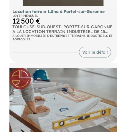
Location terrain 1.5ha à Portet-sur-Garonne
LOYER MENSUEL
12 500 €
TOULOUSE-SUD-OUEST- PORTET-SUR-GARONNE
A LA LOCATION TERRAIN INDUSTRIEL DE 15
000 M² . déalement situé dans une zone tertiaire
A LOUER IMMOBILIER D'ENTREPRISE TERRAINS INDUSTRIELS ET
AGRICOLES
animée et à proximité immédiate de la rocade, ce
terrain industriel à louer est parfait pour diverses
activités. Sa surface bitumée permet la circulation
Voir le détail
de gros porteurs, et il est plat, viabilisé et clôturé.
Pour plus d'informations et pour découvrir
d'autres annonces, visitez notre site : .