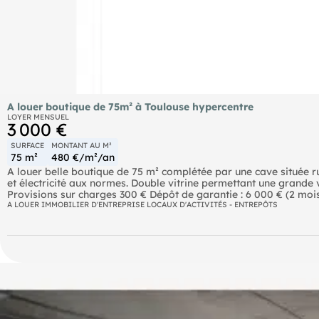
A louer boutique de 75m² à Toulouse hypercentre
LOYER MENSUEL
3 000 €
SURFACE
MONTANT AU M²
75 m²
480 €/m²/an
A louer belle boutique de 75 m² complétée par une cave située ru
et électricité aux normes. Double vitrine permettant une grande 
Provisions sur charges 300 € Dépôt de garantie : 6 000 € (2 moi
A LOUER IMMOBILIER D'ENTREPRISE LOCAUX D'ACTIVITÉS - ENTREPÔTS