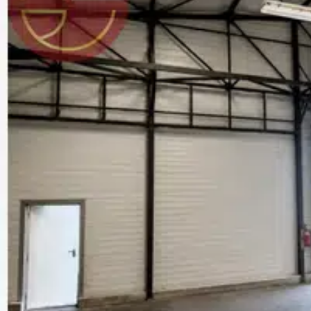
zones d'activités environnantes.
Ce bien s'adresse à un exploitant souhaitant s'implanter rapidem
potentiel commercial dans le domaine du sport et du bien-être, av
bassin de clientèle.
Le visuel présenté est une illustration d'ambiance non contractue
bien proposé. Les honoraires d'agence sont à la charge du locatai