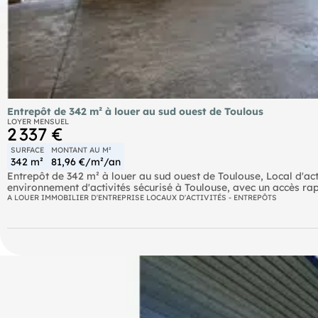
Entrepôt de 342 m² à louer au sud ouest de Toulous
LOYER MENSUEL
2 337 €
SURFACE
MONTANT AU M²
342 m²
81,96 €/m²/an
Entrepôt de 342 m² à louer au sud ouest de Toulouse, Local d'act
environnement d'activités sécurisé à Toulouse, avec un accès ra
pied convient parfaitement aux activités artisanales, industrielle
A LOUER IMMOBILIER D'ENTREPRISE LOCAUX D'ACTIVITÉS - ENTREPÔTS
sectionnelle de 3 x 4 mètres, d'un accès poids lourds, du courant
entreprises recherchant un outil de travail performant. Le local
double bardage, d'une isolation thermique, ainsi que d'un espace 
optimal pour vos collaborateurs. Implanté dans un ensemble immob
environnement de travail pratique et serein. Une opportunité idé
d'activité immédiatement disponible à Toulouse