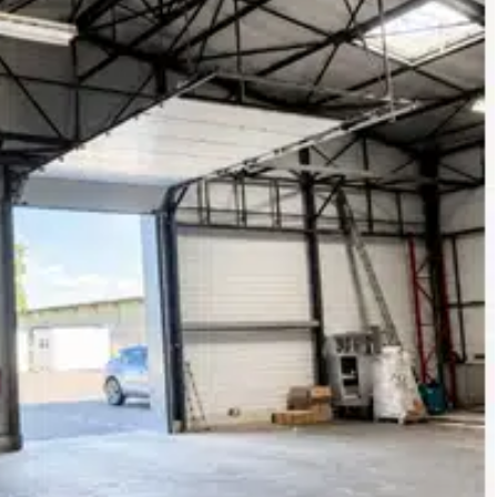
ent sur un secteur porteur, structuré et reconnu pour son
ec un positionnement cohérent entre accessibilité, visibilité et
lle. Pour des raisons de confidentialité il ne correspond pas au
re, soit €.
Les informations sur les risques auxquels ce bien est exposé sont disponibles sur le site Géorisques : georisques. gouv. fr.
(RSAC N°790 543 383 - Greffe de TOULOUSE) Entrepreneur Individuel - Réf.947738