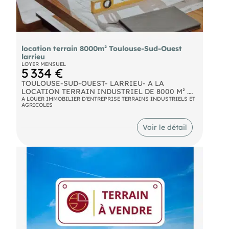
location terrain 8000m² Toulouse-Sud-Ouest
larrieu
LOYER MENSUEL
5 334 €
TOULOUSE-SUD-OUEST- LARRIEU- A LA
LOCATION TERRAIN INDUSTRIEL DE 8000 M² .
Dans une zone tertiaire et dynamique, à proximité
A LOUER IMMOBILIER D'ENTREPRISE TERRAINS INDUSTRIELS ET
AGRICOLES
immédiate de la rocade, ce terrain industriel à
louer, bitumé en voirie lourde peut donc recevoir
des gros porteurs. Il est accessible à tous types
Voir le détail
d'activités: bureaux, industrie, logistique,
artisanale ou activité tertiaire. le terrain est plat,
viabilisé et cloturé. D'autres annonces sur notre
site .com