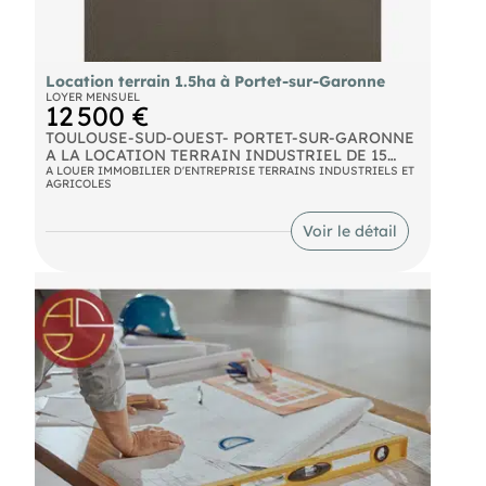
Location terrain 1.5ha à Portet-sur-Garonne
LOYER MENSUEL
12 500 €
TOULOUSE-SUD-OUEST- PORTET-SUR-GARONNE
A LA LOCATION TERRAIN INDUSTRIEL DE 15
000 M² . déalement situé dans une zone tertiaire
A LOUER IMMOBILIER D'ENTREPRISE TERRAINS INDUSTRIELS ET
AGRICOLES
animée et à proximité immédiate de la rocade, ce
terrain industriel à louer est parfait pour diverses
activités. Sa surface bitumée permet la circulation
Voir le détail
de gros porteurs, et il est plat, viabilisé et clôturé.
Pour plus d'informations et pour découvrir
d'autres annonces, visitez notre site : .