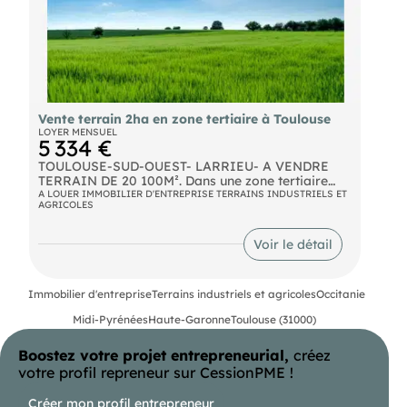
Vente terrain 2ha en zone tertiaire à Toulouse
LOYER MENSUEL
5 334 €
TOULOUSE-SUD-OUEST- LARRIEU- A VENDRE
TERRAIN DE 20 100M². Dans une zone tertiaire
dynamique, à proximité immédiate de la rocade,
A LOUER IMMOBILIER D'ENTREPRISE TERRAINS INDUSTRIELS ET
AGRICOLES
terrain à vendre, constructible en bureaux,
entrepôt, activité tertiaire. le terrain est plat
viabilisé et cloturé. Il est bitumé en voirie lourde
Voir le détail
et accessible en gros porteur. D'autres annonces
sur notre site .com
Immobilier d'entreprise
Terrains industriels et agricoles
Occitanie
Midi-Pyrénées
Haute-Garonne
Toulouse (31000)
Boostez votre projet entrepreneurial,
créez
votre profil repreneur sur CessionPME !
Créer mon profil entrepreneur