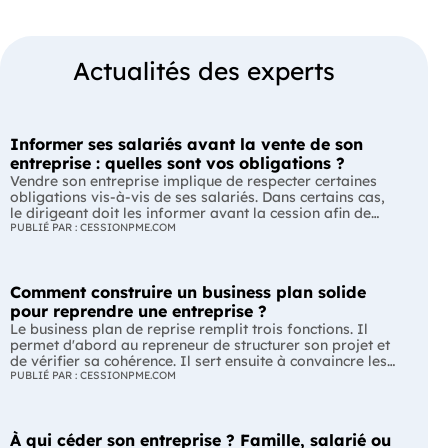
Actualités des experts
Informer ses salariés avant la vente de son
entreprise : quelles sont vos obligations ?
Vendre son entreprise implique de respecter certaines
obligations vis-à-vis de ses salariés. Dans certains cas,
le dirigeant doit les informer avant la cession afin de
leur permettre, s'ils le souhaitent, de présenter une offre
PUBLIÉ PAR : CESSIONPME.COM
de reprise. Quelles entreprises sont concernées ? Quels
délais faut-il respecter ? Comment transmettre cette
information ? Voici ce que prévoit la réglementation.
Comment construire un business plan solide
L'essentiel Les entreprises de moins de 250 salariés sont
soumises, dans certains cas, à une obligation
pour reprendre une entreprise ?
d'information préalable des salariés. Cette obligation
Le business plan de reprise remplit trois fonctions. Il
concerne la vente d'un fonds de commerce ou la cession
permet d'abord au repreneur de structurer son projet et
de la majorité des titres d'une société. Le délai
de vérifier sa cohérence. Il sert ensuite à convaincre les
d'information varie selon la taille de l'entreprise. Les
banques et les partenaires financiers de l'accompagner.
PUBLIÉ PAR : CESSIONPME.COM
salariés peuvent présenter une offre de reprise, mais ne
Enfin, il peut constituer un support de discussion avec le
peuvent pas empêcher la vente. Quelles entreprises sont
cédant en lui montrant que le projet de reprise est solide
concernées par l'obligation d'information des salariés ?
et réfléchi. L'essentiel Le business plan de reprise ne
L'obligation d'information concerne uniquement
À qui céder son entreprise ? Famille, salarié ou
consiste pas à reprendre les anciens comptes de