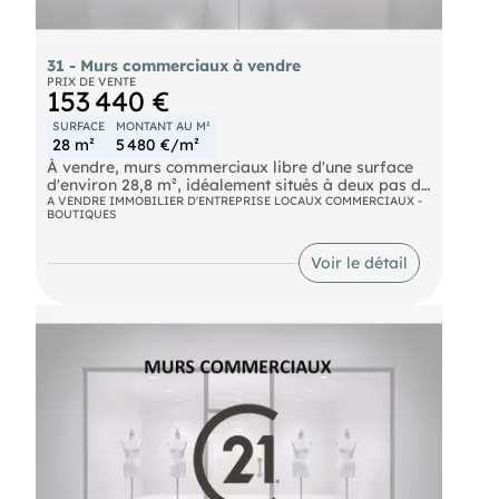
31 - Murs commerciaux à vendre
PRIX DE VENTE
153 440 €
SURFACE
MONTANT AU M²
28 m²
5 480 €/m²
À vendre, murs commerciaux libre d'une surface
d'environ 28,8 m², idéalement situés à deux pas de
la Faculté de droit et de la Faculté d'économie de
A VENDRE IMMOBILIER D'ENTREPRISE LOCAUX COMMERCIAUX -
BOUTIQUES
Toulouse. Ce local neuf est livré hors d'air, hors
d'eau, offrant une grande liberté d'aménagement
selon votre activité. Il est particulièrement adapté
Voir le détail
à une profession libérale. Implanté au sein d'un
immeuble de caractère entièrement rénové, il
bénéficie d'un environnement de qualité avec le
charme de l'ancien; tommettes au sol. Prix de
cession : 153 440 €.