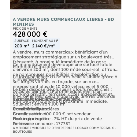
A VENDRE MURS COMMERCIAUX LIBRES - BD
MINIMES
PRIX DE VENTE
428 000 €
SURFACE
MONTANT AU M²
200 m²
2 140 €/m²
À vendre, murs commerciaux bénéficiant d'un
emplacement stratégique sur un boulevard très
fréquenté, à proximité immédiate de la gare
Ce monobâtiment développe une surface totale
Matabiau à Toulouse.
d'environ 200 m², dont 100 m²de sous-sol, offrant
de nombreuses possibilités d'exploitation ou
Le local bénéficie d'une très belle visibilité grâce à
d'investissement.
ses larges vitrines en façade, sur un axe
enregistrant plus de 10 000 véhicules et 5 000
Le bien dispose de plusieurs atouts recherchés :
cyclistes par jour. Il profite également d'un
parking privatif, terrasse, accès indépendant et
environnement dynamique avec une résidence de
excellente visibilité commerciale.
Surface totale : environ 200 m²
plus de 500 habitants à proximité immédiate.
Sous-sol : environ 100 m²
Caractéristiques
Monobâtiment
Conditions financières
Grandes vitrines
Prix de vente : 400 000 € net vendeur
Parking privatif
Honoraire agence : 7% HT du prix de vente
Terrasse
Référence annonce : 17778T
Emplacement à proximité immédiate de la gare
A VENDRE IMMOBILIER D'ENTREPRISE LOCAUX COMMERCIAUX -
BOUTIQUES
Matabiau