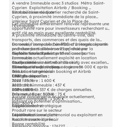
A vendre Immeuble avec 3 studios  Métro Saint-
Cyprien  Exploitation Airbnb / Booking 
Rentabilité immédiate
Situé au cœur du quartier recherché de Saint-
Cyprien, à proximité immédiate de la place
intérieur Saint Cyprien et de la Place de
Cet immeuble entièrement rénovée représente une
l'Estrapade,
opportunité rare pour investisseurs recherchant un
actif clé en main avec excellente rentabilité.
À proximité immédiate du centre-ville, des
transports, des commerces et des quais de la
Garonne, l'immeuble bénéficie d'un emplacement
Immeuble composé d'un RDC et 2 étages répartie
premium particulièrement apprécié par la
en 3 chambres d'environ 25 m² chacune
clientèle touristique et professionnelle.
Surface totale d'environ 85 m² avec parties
Exploitation actuelle :
communes
Immeuble actuellement exploité en location
Composition :
Studios entièrement refaits à neuf
courte durée via Airbnb et Booking avec excellent
Climatisation dans chaque logement
historique d'exploitation.
Revenus annuels moyens : environ 56 000 € après
Très bon état général
déduction commission booking et Airbnb
DPE : C
Chiffres clés :
Taux d'occupation :
Charges annuelles :
2022 : 75 %
Taxe foncière : 1 600 €
2023 : 88 %
Assurance immeuble : 437 €
2024 : 85 %
EDF : 1 800 €
Soit environ 6 337 € de charges annuelles.
Prix moyen par nuitée : 75 €
Internet / Box : 500 €
Aucune conciergerie en place actuellement,
Expert-comptable : 1 500 €
laissant un potentiel d'optimisation
Eau : 600 €
supplémentaire.
Emplacement stratégique
Produit rare sur le secteur
Les atouts :
Exploitation immédiate
Idéal investisseur patrimonial ou exploitant en
Aucun travaux à prévoir
location courte durée.
Bonne rentabilité
Référence annonce : 17672T