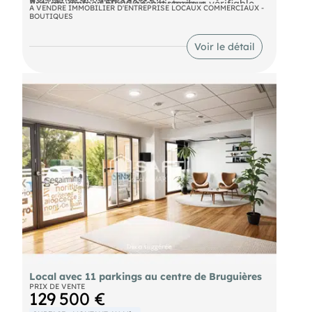
Activité déjà en place avec historique vérifiable
Prix de vente : 450 000 € net vendeur
A VENDRE IMMOBILIER D'ENTREPRISE LOCAUX COMMERCIAUX -
BOUTIQUES
Honoraires agence à la charge de l'acquéreur : 31
500 € HT
Voir le détail
Local avec 11 parkings au centre de Bruguières
PRIX DE VENTE
129 500 €