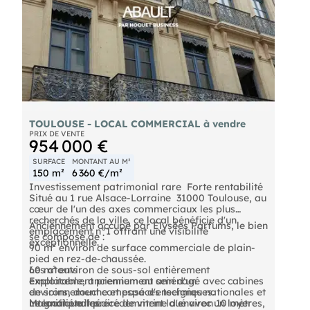
TOULOUSE - LOCAL COMMERCIAL à vendre
PRIX DE VENTE
954 000 €
SURFACE
MONTANT AU M²
150 m²
6 360 €/m²
Investissement patrimonial rare  Forte rentabilité
Situé au 1 rue Alsace-Lorraine  31000 Toulouse, au
cœur de l'un des axes commerciaux les plus
recherchés de la ville, ce local bénéficie d'un
Anciennement occupé par Élysées Parfums, le bien
emplacement n°1 offrant une visibilité
se compose de :
exceptionnelle.
90 m² environ de surface commerciale de plain-
pied en rez-de-chaussée.
60 m² environ de sous-sol entièrement
Les atouts
exploitable, anciennement aménagé avec cabines
Emplacement premium au sein d'un
de soins, douche et espaces techniques.
environnement composé d'enseignes nationales et
Magnifique linéaire de vitrine d'environ 10 mètres,
internationales.
Le local était précédemment loué avec un loyer