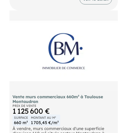
+ une cave voûtée.
Local en très bon état général.
Possibilité bail commercial, professionnel, activité
de bureaux, idéal tous commerces sauf nuisance.
Conditions financières :
Prix de vente : 160 000 € net vendeur
Honoraires agence charge acquéreur : 11 200 € HT
Référence annonce : 17732T
Vente murs commerciaux 660m² à Toulouse
Montaudran
PRIX DE VENTE
1 125 600 €
SURFACE
MONTANT AU M²
660 m²
1 705,45 €/m²
À vendre, murs commerciaux d'une superficie