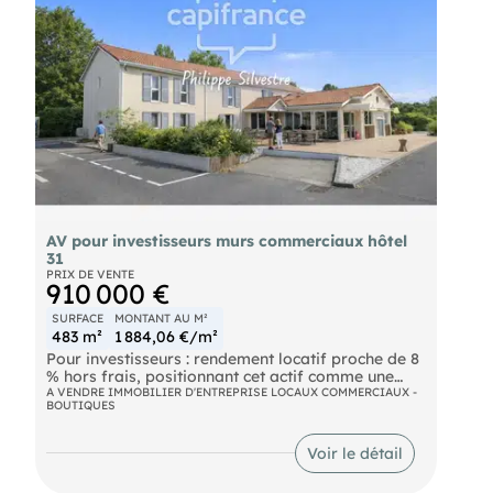
AV pour investisseurs murs commerciaux hôtel
31
PRIX DE VENTE
910 000 €
SURFACE
MONTANT AU M²
483 m²
1 884,06 €/m²
Pour investisseurs : rendement locatif proche de 8
% hors frais, positionnant cet actif comme une
opportunité attractive pour un investisseur
A VENDRE IMMOBILIER D'ENTREPRISE LOCAUX COMMERCIAUX -
BOUTIQUES
patrimonial ou un acquéreur exploitant.
Ensemble immobilier à usage d'hôtellerie et de
Voir le détail
restauration, composé d'un hôtel d'environ vingt
chambres avec espaces communs, terrasse et