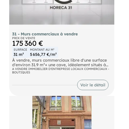
31 - Murs commerciaux à vendre
PRIX DE VENTE
175 360 €
SURFACE
MONTANT AU M²
31 m²
5 656,77 €/m²
À vendre, murs commerciaux libre d'une surface
d'environ 31.9 m²+ une cave, idéalement situés à
deux pas de la Faculté de droit et de la Faculté
A VENDRE IMMOBILIER D'ENTREPRISE LOCAUX COMMERCIAUX -
BOUTIQUES
d'économie de Toulouse. Ce local neuf est livré
hors d'air, hors d'eau, offrant une grande liberté
d'aménagement selon votre activité. Il est
Voir le détail
particulièrement adapté à une profession libérale.
Implanté au sein d'un immeuble de caractère
entièrement rénové, il bénéficie d'un
environnement de qualité avec le charme de
l’ancien ; tommettes au sol. Prix de cession :
175.360 €