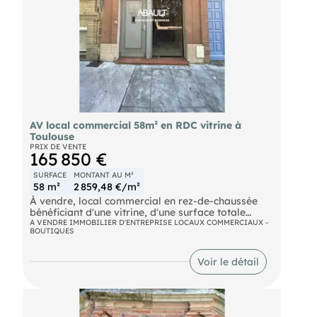
AV local commercial 58m² en RDC vitrine à
Toulouse
PRIX DE VENTE
165 850 €
SURFACE
MONTANT AU M²
58 m²
2 859,48 €/m²
À vendre, local commercial en rez-de-chaussée
bénéficiant d'une vitrine, d'une surface totale
d'environ 58 m².
A VENDRE IMMOBILIER D'ENTREPRISE LOCAUX COMMERCIAUX -
BOUTIQUES
Le bien se compose d'un espace de vente en rez-
de-chaussée d'environ 38 m², complété par un
Voir le détail
sous-sol d'environ 20 m², idéal pour le stockage
ouun espace annexe.
Le local nécessite un rafraîchissement,