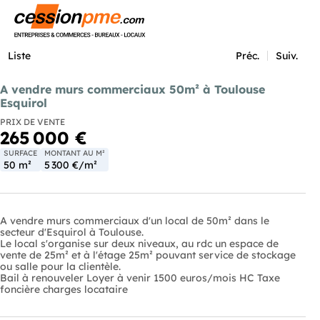
Menu
Liste
Préc.
Suiv.
A vendre murs commerciaux 50m² à Toulouse
Esquirol
PRIX DE VENTE
265 000 €
SURFACE
MONTANT AU M²
50 m²
5 300 €/m²
A vendre murs commerciaux d'un local de 50m² dans le
secteur d'Esquirol à Toulouse.
Le local s'organise sur deux niveaux, au rdc un espace de
vente de 25m² et à l'étage 25m² pouvant service de stockage
ou salle pour la clientèle.
Bail à renouveler Loyer à venir 1500 euros/mois HC Taxe
foncière charges locataire