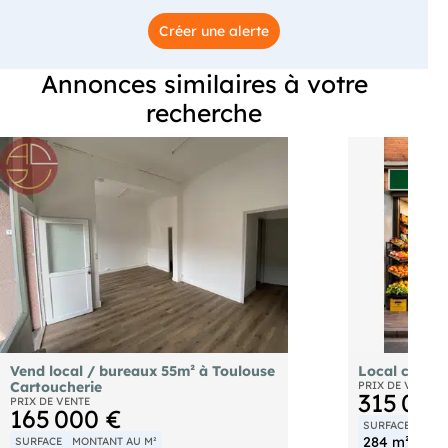
Créer une alerte
Annonces similaires à votre
recherche
Vend local / bureaux 55m² à Toulouse
Local comme
Cartoucherie
PRIX DE VENTE
315 000
PRIX DE VENTE
165 000 €
SURFACE
MONT
284 m²
1 10
SURFACE
MONTANT AU M²