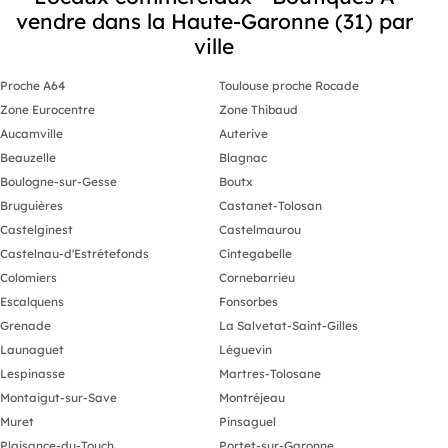
projet. Infor
vendre dans la Haute-Garonne (31) par
énergétique s
ville
annonce : DPE 
89320), Age
.
Proche A64
Toulouse proche Rocade
Zone Eurocentre
Zone Thibaud
Aucamville
Auterive
Beauzelle
Blagnac
Boulogne-sur-Gesse
Boutx
Bruguières
Castanet-Tolosan
Castelginest
Castelmaurou
Castelnau-d'Estrétefonds
Cintegabelle
Colomiers
Cornebarrieu
Escalquens
Fonsorbes
Grenade
La Salvetat-Saint-Gilles
Launaguet
Léguevin
Lespinasse
Martres-Tolosane
Montaigut-sur-Save
Montréjeau
Muret
Pinsaguel
Plaisance-du-Touch
Portet-sur-Garonne