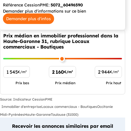
Référence CessionPME:
5072_60496590
Demander plus d'informations sur ce bien
Demander plus d'infos
Prix médian en immobilier professionnel dans la
Haute-Garonne 31, rubrique Locaux
commerciaux - Boutiques
1 545
2 160
2 944
€/m²
€/m²
€/m²
Prix bas
Prix médian
Prix haut
Source: Indicateur CessionPME
Immobilier d'entreprise
Locaux commerciaux - Boutiques
Occitanie
Midi-Pyrénées
Haute-Garonne
Toulouse (31000)
Recevoir les annonces similaires par email