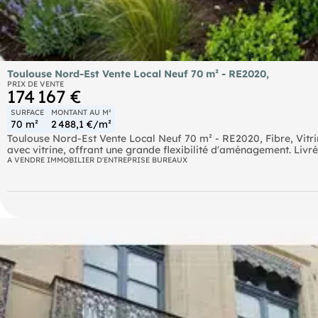
Toulouse Nord-Est Vente Local Neuf 70 m² - RE2020,
PRIX DE VENTE
174 167 €
SURFACE
MONTANT AU M²
70 m²
2 488,1 €/m²
Toulouse Nord-Est Vente Local Neuf 70 m² - RE2020, Fibre, Vit
avec vitrine, offrant une grande flexibilité d'aménagement. Livré
l'espace professionnel idéal. Ce bien est conforme à la norme R
A VENDRE IMMOBILIER D'ENTREPRISE BUREAUX
faibles consommations. Profitez d'un environnement résidentiel
Possibilité d'acquérir jusqu'à deux parkings (15 000  l'unité). U
visitez ce bien. - Philipps sur / (réf. 31256121661) Suite à une réorganisation interne, votre interlocuteur dédié évolue : je suis
désormais votre contact privilégié pour le suivi de votre bien e
cordialement.