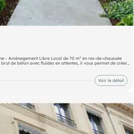
rine - Aménagement Libre Local de 70 m² en rez-de-chaussée
 brut de béton avec fluides en attentes, il vous permet de créer
E2020 et prêt pour la fibre optique, assurant modernité et
 et commercial, avec transports en commun à proximité.
ne solution clé en main pour votre projet ! contactez nous pour
Voir le détail
t reste à votre entière disposition pour vous accompagner. Bien