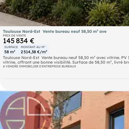
Toulouse Nord-Est  Vente bureau neuf 58,50 m² ave
PRIX DE VENTE
145 834 €
SURFACE
MONTANT AU M²
58 m²
2 514,38 €/m²
Toulouse Nord-Est  Vente bureau neuf 58,50 m² avec vitrine. PV
vitrine, offrant une bonne visibilité. Surface de 58,50 m², livré 
aménagement sur mesure. Conforme RE2020, pré-équipé fibre opt
A VENDRE IMMOBILIER D'ENTREPRISE BUREAUX
commercial, avec transports en commun à proximité. Parking en 
ou une visite. - Phations sur / (réf. 31256121672) Suite à une réorganisation interne, votre interlocuteur dédié évolue : je suis
désormais votre contact privilégié pour le suivi de votre bien e
cordialement.