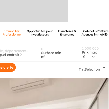
Immobilier
Opportunités pour
Franchises &
Cabinets d'affaire
Professionnel
investisseurs
Enseignes
Agences immobilièr
Prix max
Surface min
quel endroit ?
m²
e alerte
Tri :
Sélection