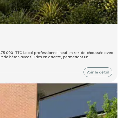
 175 000  TTC Local professionnel neuf en rez-de-chaussée avec
brut de béton avec fluides en attente, permettant un
ique. Situé dans un environnement mixte résidentiel et
option : 15 000  TTC. Contactez-nous pour plus d'informations
Voir le détail
t reste à votre entière disposition pour vous accompagner. Bien