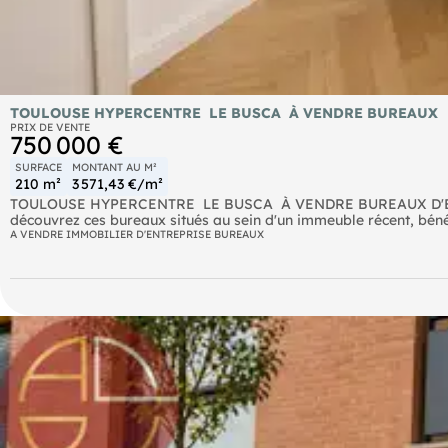
TOULOUSE HYPERCENTRE  LE BUSCA  À VENDRE BUREAUX
PRIX DE VENTE
750 000 €
SURFACE
MONTANT AU M²
210 m²
3 571,43 €/m²
TOULOUSE HYPERCENTRE  LE BUSCA  À VENDRE BUREAUX D'ENV
découvrez ces bureaux situés au sein d'un immeuble récent, bén
transports en commun. Les locaux sont climatisés, entièrement câ
A VENDRE IMMOBILIER D'ENTREPRISE BUREAUX
que de plusieurs bureaux offrant un cadre de travail confortabl
ce bien, un véritable atout en hypercentre. Idéal pour une activit
futur rénovation. Retrouvez toutes nos offres sur .com.