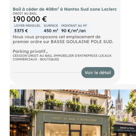
Bail à céder de 408m² à Nantes Sud zone Leclerc
DROIT AU BAIL
190 000 €
LOYER MENSUEL
SURFACE
MONTANT AU M²
3 375 €
450 m²
90 €/m²/an
Nous vous proposons cet emplacement de
premier ordre sur BASSE GOULAINE POLE SUD.
Parking privatif
CESSION DROIT AU BAIL IMMOBILIER D'ENTREPRISE LOCAUX
COMMERCIAUX - BOUTIQUES
Aménagement récent
Clim chaud/froid
Voir le détail
Accès PMR réalisé
La surface disponible est de 408 m² dans un
ensemble faisant l'objet d'une sous location.
Consultez nous pour plus de détails.