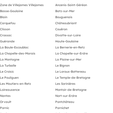
Zone de Villejames Villejames
Ancenis-Saint-Géréon
Basse-Goulaine
Batz-sur-Mer
Blain
Bouguenais
Carquefou
Châteaubriant
Clisson
Couëron
Crossac
Divatte-sur-Loire
Guérande
Haute-Goulaine
La Baule-Escoublac
La Bernerie-en-Retz
La Chapelle-des-Marais
La Chapelle-sur-Erdre
La Montagne
La Plaine-sur-Mer
La Turballe
Le Bignon
Le Croisic
Le Loroux-Bottereau
Le Pouliguen
Le Temple-de-Bretagne
Les Moutiers-en-Retz
Les Sorinières
Loireauxence
Montoir-de-Bretagne
Nantes
Nort-sur-Erdre
Orvault
Pontchâteau
Pornic
Pornichet