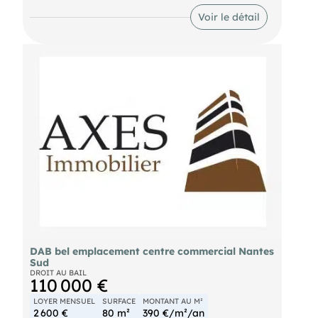
Parking
Voir le détail
comprenant :
Surface de vente
Grande réserve
Bureaux
DAB bel emplacement centre commercial Nantes
Sud
DROIT AU BAIL
110 000 €
LOYER MENSUEL
SURFACE
MONTANT AU M²
2 600 €
80 m²
390 €/m²/an