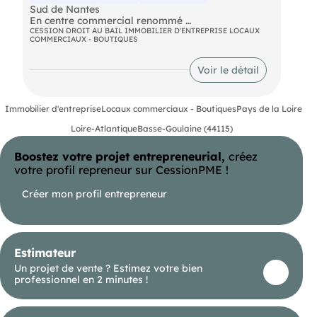
Sud de Nantes
En centre commercial renommé
CESSION DROIT AU BAIL IMMOBILIER D'ENTREPRISE LOCAUX
COMMERCIAUX - BOUTIQUES
Belle boutique avec belle vitrine et passage
important
Voir le détail
Immobilier d'entreprise
Locaux commerciaux - Boutiques
Pays de la Loire
Loire-Atlantique
Basse-Goulaine (44115)
Boostez votre projet entrepreneurial,
créez
votre profil repreneur sur CessionPME !
Créer mon profil entrepreneur
Estimateur
Un projet de vente ? Estimez votre bien
professionnel en 2 minutes !