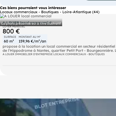
Ces biens pourraient vous intéresser
Locaux commerciaux - Boutiques - Loire-Atlantique (44)
A LOUER local commercial
La photo présentée est à titre illustratif
LOYER MENSUEL
800 €
SURFACE
MONTANT AU M²
60 m²
159,96 €/m²/an
propose à la location un local commercial en secteur résidentiel 
de l'Hippodrome à Nantes, quartier Petit Port - Bourgeonnière.
par un sous-sol d'environ 35 m² à usage de réserve, avec WC. Loc
A LOUER IMMOBILIER D'ENTREPRISE LOCAUX COMMERCIAUX - BOUTIQUES
de 800 € HT par mois, hors charges - charges locatives d'envir
un état des risques complet sera remis lors de la transmission du
et sismicité) seront communiqués en visite et dans le dossier. P
contactez William EI, service immobilier d'entrepris