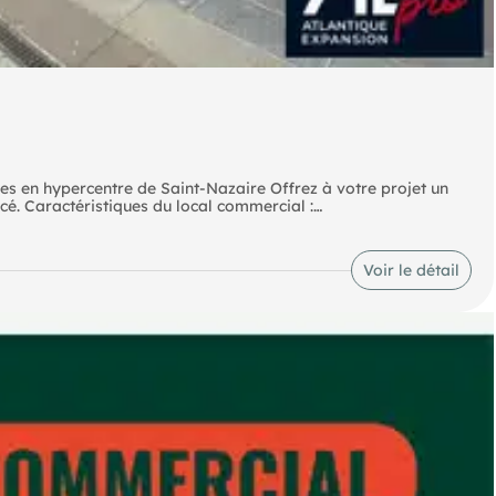
es en hypercentre de Saint-Nazaire Offrez à votre projet un
é. Caractéristiques du local commercial :
Voir le détail
rd'huipour une visite avec notre chargée d'affaires Stéphanie
t, de vente ou de location, notre agence est située 44600
 disponibles sur le site Géorisques :