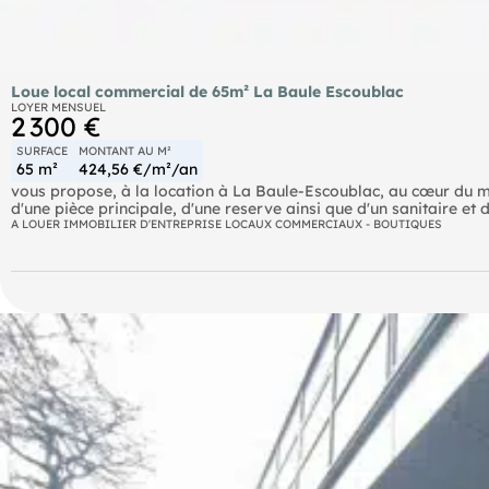
Loue local commercial de 65m² La Baule Escoublac
LOYER MENSUEL
2 300 €
SURFACE
MONTANT AU M²
65 m²
424,56 €/m²/an
vous propose, à la location à La Baule-Escoublac, au cœur du m
d'une pièce principale, d'une reserve ainsi que d'un sanitaire et 
une excellente accessibilité et une visibilité optimale pour votre
A LOUER IMMOBILIER D'ENTREPRISE LOCAUX COMMERCIAUX - BOUTIQUES
risques naturels, miniers, ou technologiques, auxquels ces biens 