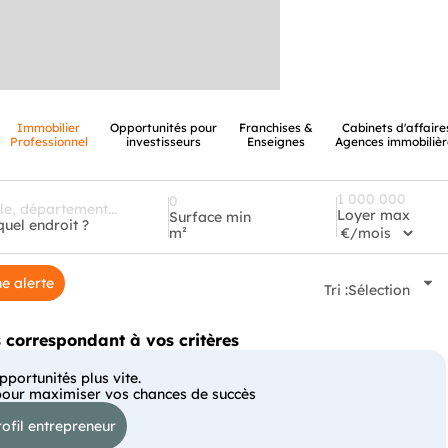
Immobilier
Opportunités pour
Franchises &
Cabinets d'affaire
Professionnel
investisseurs
Enseignes
Agences immobilièr
Loyer max
Surface min
quel endroit ?
m²
e alerte
Tri :
Sélection
correspondant à vos critères
portunités plus vite.
pour maximiser vos chances de succès
ofil entrepreneur