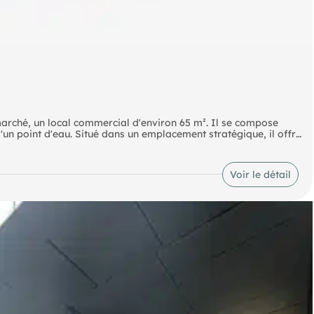
arché, un local commercial d'environ 65 m². Il se compose
d'un point d'eau. Situé dans un emplacement stratégique, il offre
 activité. Contactez-nous pour visiter ! Les informations sur les
sont exposés, sont disponibles sur le site
Voir le détail