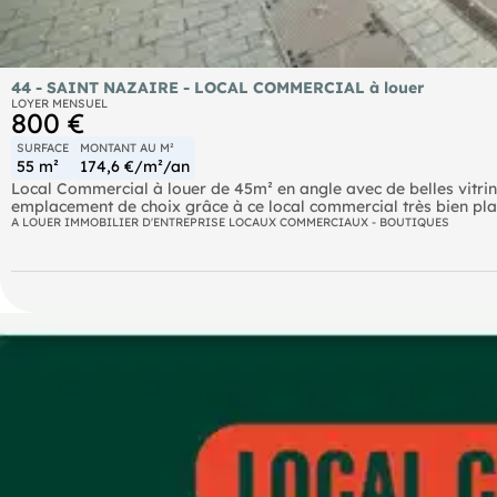
44 - SAINT NAZAIRE - LOCAL COMMERCIAL à louer
LOYER MENSUEL
800 €
SURFACE
MONTANT AU M²
55 m²
174,6 €/m²/an
Local Commercial à louer de 45m² en angle avec de belles vitrin
emplacement de choix grâce à ce local commercial très bien plac
- Vitrines d'angles sur 11m
A LOUER IMMOBILIER D'ENTREPRISE LOCAUX COMMERCIAUX - BOUTIQUES
- sanitaires
- réserve à l'étage d'environ 10m² Idéal pour :
- Activités commerciales
- Commerces
- Activités de service Informations complémentaires :
- Toute activité possible sauf nuisances sonores et olfactives
- Proche d'enseignes N'attendez plus ! Contactez-nous dès aujou
Guilloteau
- Pro  . Venez nous rencontrer pour échanger sur vos projets d'acha
SAINT-NAZAIRE
Les informations sur les risques auxquels ce bien est exposé sont