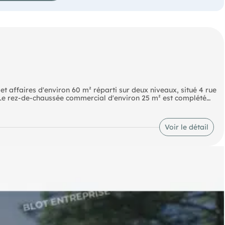
et affaires d'environ 60 m² réparti sur deux niveaux, situé 4 rue
 Le rez-de-chaussée commercial d'environ 25 m² est complété
al libre, bail commercial 3-6-9, disponibilité immédiate. Loyer
on 40 € par mois. Conformément à la réglementation en vigueur,
 dossier. Les éléments détaillés relatifs aux risques (dont radon
Voir le détail
our toute information complémentaire ou organiser une visite,
e, OFFICE NOTARIAL GASCHIGNARD.