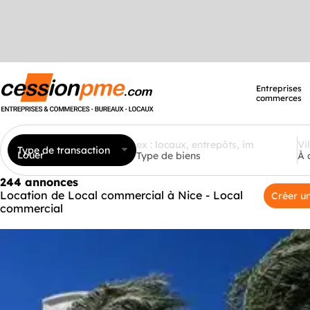
Entreprises
commerces
Type de transaction
Louer
Type de biens
À 
244 annonces
Location de Local commercial à Nice - Local
Créer un
commercial