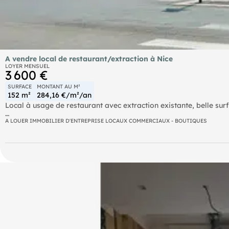
A vendre local de restaurant/extraction à Nice
LOYER MENSUEL
3 600 €
SURFACE
MONTANT AU M²
152 m²
284,16 €/m²/an
Local à usage de restaurant avec extraction existante, belle sur
Bail neuf dans l'activité au choix du preneur
A LOUER IMMOBILIER D'ENTREPRISE LOCAUX COMMERCIAUX - BOUTIQUES
Dépôt de garantie : 3 mois