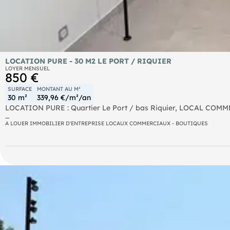
LOCATION PURE - 30 M2 LE PORT / RIQUIER
LOYER MENSUEL
850 €
SURFACE
MONTANT AU M²
30 m²
339,96 €/m²/an
LOCATION PURE : Quartier Le Port / bas Riquier, LOCAL COMME
FAIBLE LOYER. Accès cour intérieure pour livraison.
A LOUER IMMOBILIER D'ENTREPRISE LOCAUX COMMERCIAUX - BOUTIQUES
Disponible immédiatement