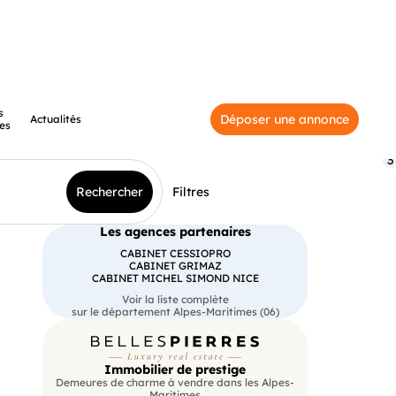
s
Déposer une annonce
Actualités
es
3
Rechercher
Filtres
Les agences partenaires
CABINET CESSIOPRO
CABINET GRIMAZ
CABINET MICHEL SIMOND NICE
Voir la liste complète
sur le département Alpes-Maritimes (06)
Immobilier de prestige
Demeures de charme à vendre dans les Alpes-
Maritimes