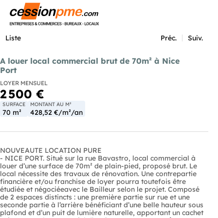
Menu
Liste
Préc.
Suiv.
A louer local commercial brut de 70m² à Nice
Port
LOYER MENSUEL
2 500 €
SURFACE
MONTANT AU M²
70 m²
428,52 €/m²/an
NOUVEAUTE LOCATION PURE
- NICE PORT. Situé sur la rue Bavastro, local commercial à
louer d’une surface de 70m² de plain-pied, proposé brut. Le
local nécessite des travaux de rénovation. Une contrepartie
financière et/ou franchise de loyer pourra toutefois être
étudiée et négociéeavec le Bailleur selon le projet. Composé
de 2 espaces distincts : une première partie sur rue et une
seconde partie à l’arrière bénéficiant d’une belle hauteur sous
plafond et d’un puit de lumière naturelle, apportant un cachet