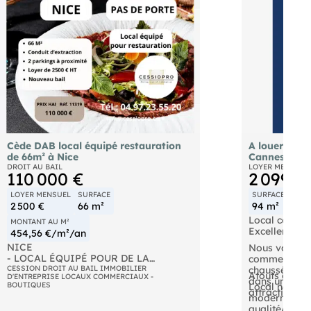
Cède DAB local équipé restauration
A louer loca
de 66m² à Nice
Cannes
DROIT AU BAIL
LOYER MENSUEL
110 000 €
2 099 €
LOYER MENSUEL
SURFACE
SURFACE
MONT
2 500 €
66 m²
94 m²
267
Local commer
MONTANT AU M²
Excellente vis
454,56 €/m²/an
NICE
Nous vous pr
- LOCAL ÉQUIPÉ POUR DE LA
commercial d
RESTAURATION CÈDE EN PAS DE
CESSION DROIT AU BAIL IMMOBILIER
chaussée d'u
Atouts du bie
D'ENTREPRISE LOCAUX COMMERCIAUX -
PORTE A céder un local équipé pour de
dans un envi
BOUTIQUES
Local neuf, 
la restauration avec conduit
attractif.
moderne avec
d'extraction à Nice : Entre Garibaldi et
qualitéAcces