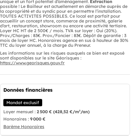
unique et un fort potentiel d’aménagement.
Extraction
possible ! Le Bailleur est actuellement en démarche auprès de
la copropriété et du syndic pour en permettre l’installation.
TOUTES ACTIVITES POSSIBLES. Ce local est parfait pour
accueillir un concept store, commerce de proximité, galerie
d’art, restauration, showroom ou encore une activité tertiaire.
Loyer HC HT de 2 500€ / mois. TVA sur loyer : Oui (20%).
Prov./Charges : 83€. Prov./Foncier : 83€. Dépôt de garantie : 3
mois de loyer HC. Honoraires agence en sus à hauteur de 30%
TTC du loyer annuel, à la charge du Preneur.
Les informations sur les risques auxquels ce bien est exposé
sont disponibles sur le site Géorisques :
https://www.georisques.gouv.fr
Données financières
Mandat exclusif
Loyer mensuel :
2 500 €
(428,52 €/m²/an)
Honoraires :
9 000 €
Barème Honoraires