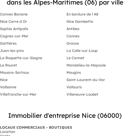
dans les Alpes-Maritimes (06) par ville
Cannes Banane
En bordure de l A8
Nice Carre d Or
Nice Gambetta
Sophia Antipolis
Antibes
Cagnes-sur-Mer
Cannes
Gattières
Grasse
Juan-les-pins
La Colle-sur-Loup
La Roquette-sur-Siagne
Le Cannet
Le Rouret
Mandelieu-la-Napoule
Mouans-Sartoux
Mougins
Nice
Saint-Laurent-du-Var
Valbonne
Vallauris
Villefranche-sur-Mer
Villeneuve-Loubet
Immobilier d'entreprise Nice (06000)
LOCAUX COMMERCIAUX - BOUTIQUES
Location
Vente