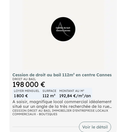
Cession de droit au bail 112m² en centre Cannes
DROIT AU BAIL
198 000 €
LOYER MENSUEL
SURFACE
MONTANT AU M²
1 800 €
112 m²
192,84 €/m²/an
A saisir, magnifique local commercial idéalement
situé sur un angle de la très recherchée de la rue
D'ANTIBES
CESSION DROIT AU BAIL IMMOBILIER D'ENTREPRISE LOCAUX
COMMERCIAUX - BOUTIQUES
- Surface de 112 m²
- Local climatise
- Excellent état
Voir le détail
- Faible loyer pour le secteur