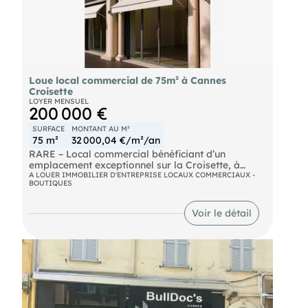
Loue local commercial de 75m² à Cannes
Croisette
LOYER MENSUEL
200 000 €
SURFACE
MONTANT AU M²
75 m²
32 000,04 €/m²/an
RARE – Local commercial bénéficiant d’un
emplacement exceptionnel sur la Croisette, à
quelques pas seulement du Palais des Festivals et
A LOUER IMMOBILIER D'ENTREPRISE LOCAUX COMMERCIAUX -
BOUTIQUES
des Congrès, au cœur de l’un des secteurs les plus
prestigieux et recherchés de Cannes.
Voir le détail
Ce bien développe une surface d’environ 35 m²
enrez-de-chaussée, complétée par un sous-sol
d’environ 40 m², offrant de multiples possibilités
d’exploitation dans un environnement à forte
visibilité et fréquentation.
Idéal pour une activité saisonnière de type Pop-
Up Store, showroom, galerie ou implantation de