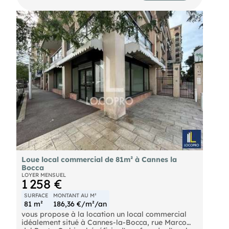
- Très belle configuration et fort potentiel
commercial
- Bail autorisant toutes activités, a l'exception de
la restauration avec cuisson
- Emplacement idéal pour une enseigne, une
boutique décoration , concept store , beauté, Une
opportunité rare de s'implanter sur l'un des axes
les plus prises de Cannes Pour renseignements
nous contacter
Loue local commercial de 81m² à Cannes la
Bocca
LOYER MENSUEL
1 258 €
SURFACE
MONTANT AU M²
81 m²
186,36 €/m²/an
vous propose à la location un local commercial
idéalement situé à Cannes-la-Bocca, rue Marco