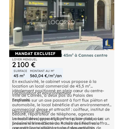
marque premium, ce local peut également
convenir dans le cadre d’un bail commercial
longue durée (loyer sur demande).
Une opportunité particulièrement rare sur le
marché cannois.
MANDAT EXCLUSIF
A louer local commercial 45m² à Cannes centre
LOYER MENSUEL
2 100 €
SURFACE
MONTANT AU M²
45 m²
560,04 €/m²/an
En exclusivité, le cabinet vous propose à la
location un local commercial de 45,5 m²
idéalement positionné en plein cœur du centre-
Localisation et environnement
ville de Cannes, à deux pas du Palais des
Festivals.
Implanté sur un axe passant à fort flux piéton et
automobile, le local bénéficie d'un environnement
commercial dense et attractif : coiffeur, institut de
Description du bien
beauté, réparateur de téléphone, agences
immobilières, presse-papeterie, bar-tabac. La
Le local développe 45,5 m² en plain-pied, avec un
proximité immédiate du Palais des Festivals
linéaire vitrine d'environ 4 mètres linéaires offrant
garantit une visibilité et une fréquentation
une excellente mise en valeur des activités de