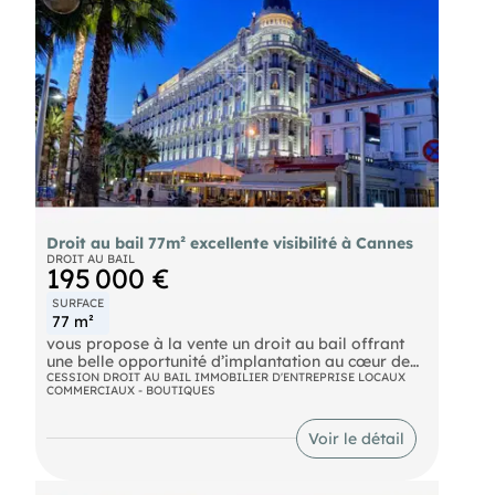
- Dépôt de garantie : 27 000 € (2 termes de loyer)
- Honoraires (charge acquéreur) : 30% HT du loyer
annuel
- Non assujetti à la TVA
- Garanties exigées Pas d'activités de
restauration, ni métier de bouche. La présente
annonce a été rédigée par votre conseillère
Clarisse LEGRAND et reste à votre disposition .
Retrouvez tous nos biens entreprise et commerce
sur notre site internet: Entreprise & Commerce
Droit au bail 77m² excellente visibilité à Cannes
DROIT AU BAIL
195 000 €
SURFACE
77 m²
vous propose à la vente un droit au bail offrant
une belle opportunité d’implantation au cœur de
Cannes.
CESSION DROIT AU BAIL IMMOBILIER D'ENTREPRISE LOCAUX
COMMERCIAUX - BOUTIQUES
Idéalement situé dans un secteur recherché et
dynamique, ce local bénéficie d’une excellente
visibilité ainsi que d’un environnement
Voir le détail
commerçant attractif.
Développant une surface totale d’environ 77 m², ce