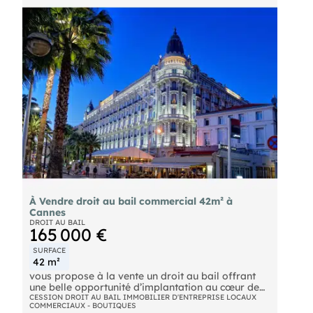
À Vendre droit au bail commercial 42m² à
Cannes
DROIT AU BAIL
165 000 €
SURFACE
42 m²
vous propose à la vente un droit au bail offrant
une belle opportunité d’implantation au cœur de
Cannes.
CESSION DROIT AU BAIL IMMOBILIER D'ENTREPRISE LOCAUX
COMMERCIAUX - BOUTIQUES
Idéalement situé, ce local bénéficie d’un