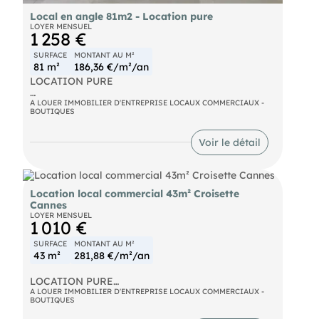
Local en angle 81m2 - Location pure
LOYER MENSUEL
1 258 €
SURFACE
MONTANT AU M²
81 m²
186,36 €/m²/an
LOCATION PURE
Local commercial/professionnel 81m² en pied
A LOUER IMMOBILIER D'ENTREPRISE LOCAUX COMMERCIAUX -
BOUTIQUES
d'immeuble,
Local d'angle bénéficiant d'une bonne visibilité sur
Voir le détail
deux axes.
Plateau simple avec sanitaires, en bon état.
Location local commercial 43m² Croisette
Environnement de services de proximité (centre
Cannes
de santé, pharmacie, agences immobilières).
LOYER MENSUEL
Configuration idéale pour une activité de bureaux,
1 010 €
profession libérale ou paramédicale : expert-
comptable, avocat, architecte, kinésithérapeute,
SURFACE
MONTANT AU M²
infirmiers libéraux, organisme de formation.
43 m²
281,88 €/m²/an
Caractéristiques
LOCATION PURE
Quartier : Cannes La Bocca
A LOUER IMMOBILIER D'ENTREPRISE LOCAUX COMMERCIAUX -
Surface : 81,57 m² — local d'angle
BOUTIQUES
Local commercial de 43 m² au sein de la galerie
Disponibilité : immédiate
du Gray d'Albion, boulevard de la Croisette à