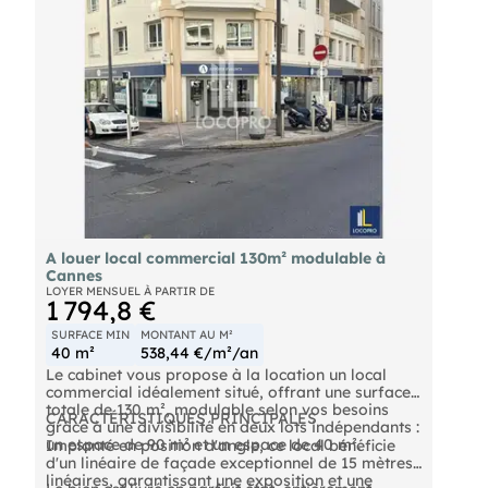
A louer local commercial 130m² modulable à
Cannes
LOYER MENSUEL À PARTIR DE
1 794,8 €
SURFACE MIN
MONTANT AU M²
40 m²
538,44 €/m²/an
Le cabinet vous propose à la location un local
commercial idéalement situé, offrant une surface
totale de 130 m², modulable selon vos besoins
CARACTÉRISTIQUES PRINCIPALES
grâce à une divisibilité en deux lots indépendants :
un espace de 90 m² et un espace de 40 m².
Implanté en position d'angle, ce local bénéficie
d'un linéaire de façade exceptionnel de 15 mètres
linéaires, garantissant une exposition et une