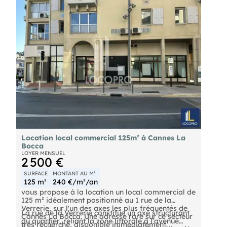
Le bien est occupé et sera libre de toute
occupation le 1er septembre.
Location local commercial 125m² à Cannes La
Bocca
LOYER MENSUEL
2 500 €
SURFACE
MONTANT AU M²
125 m²
240 €/m²/an
vous propose à la location un local commercial de
125 m² idéalement positionné au 1 rue de la
Verrerie, sur l'un des axes les plus fréquentés de
La rue de la Verrerie constitue un axe structurant
Cannes La Bocca. Une adresse rare sur ce secteur
du quartier, reliant la zone littorale à l'avenue
très recherché, disponible immédiatement.