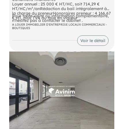
Loyer annuel : 25 000 € HT/HC, soit 714,29 €
HT/HC/m²/anRédaction du bail intégralement à
la charge du preneurHonoraires preneur : 4 166,67
Pour toute visite ou information complémentaire,
€ HT, plus TVA au taux en vigueur
n'hésitez pas à contacter le cabinet .
A LOUER IMMOBILIER D'ENTREPRISE LOCAUX COMMERCIAUX -
BOUTIQUES
Voir le détail