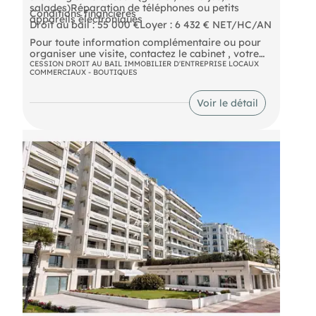
salades)Réparation de téléphones ou petits
Conditions financières
appareils électroniques
Droit au bail : 55 000 €Loyer : 6 432 € NET/HC/AN
Pour toute information complémentaire ou pour
organiser une visite, contactez le cabinet , votre
partenaire expert en immobilier d'entreprise.
CESSION DROIT AU BAIL IMMOBILIER D'ENTREPRISE LOCAUX
COMMERCIAUX - BOUTIQUES
Voir le détail