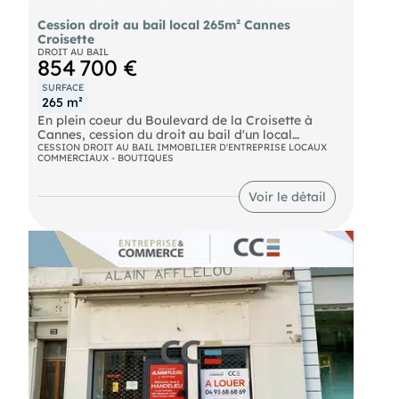
Cession droit au bail local 265m² Cannes
Croisette
DROIT AU BAIL
854 700 €
SURFACE
265 m²
En plein coeur du Boulevard de la Croisette à
Cannes, cession du droit au bail d'un local
commercial de 265 m² en rez-de-chaussée, au sein
CESSION DROIT AU BAIL IMMOBILIER D'ENTREPRISE LOCAUX
COMMERCIAUX - BOUTIQUES
d'une résidence haut de gamme.
Caractéristiques du bien :
Voir le détail
Bail commercial renouvelé au 1er janvier 2026 -
durée résiduelle jusqu'au 31 décembre 2034
Activités autorisées : mode, prêt-à-porter,
maroquinerie, accessoires de luxe, parfums,
cosmétiques et secteurs connexes
Idéal pour toute enseigne, maison de luxe ou
opérateur retail souhaitant s'implanter sur l'une
des adresses les plus stratégiques de la
Méditerranée.
Dossier complet communiqué aux candidats
sérieux sur demande. Ce bien vous est présenté
par , votre conseiller indépendant.