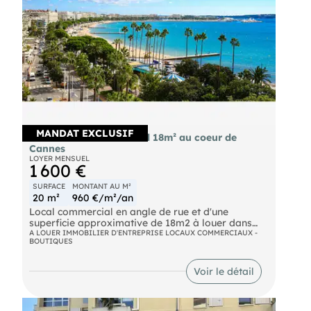
MANDAT EXCLUSIF
A louer local commercial 18m² au coeur de
Cannes
LOYER MENSUEL
1 600 €
SURFACE
MONTANT AU M²
20 m²
960 €/m²/an
Local commercial en angle de rue et d'une
superficie approximative de 18m2 à louer dans
l'hyper-centre de Cannes. À proximité immédiate
A LOUER IMMOBILIER D'ENTREPRISE LOCAUX COMMERCIAUX -
BOUTIQUES
du Quai Saint-Pierre et de la promenade de la
Pantiero.
Voir le détail
Le local se situe dans un bâtiment indépendant, il
est également possible de louer un autrelot en
tant que bureau.