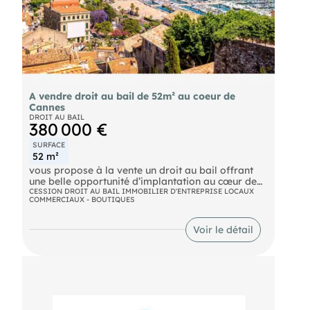
A vendre droit au bail de 52m² au coeur de
Cannes
DROIT AU BAIL
380 000 €
SURFACE
52 m²
vous propose à la vente un droit au bail offrant
une belle opportunité d’implantation au cœur de
Cannes.
CESSION DROIT AU BAIL IMMOBILIER D'ENTREPRISE LOCAUX
COMMERCIAUX - BOUTIQUES
Idéalement situé dans un secteur recherché et
dynamique, ce local bénéficie d’une excellente
visibilité ainsi que d’un environnement
Voir le détail
commerçant attractif.
D’une surface d’environ 40 m² complétée par une
mezzanine de 12 m² ainsi qu’une cave, ce bien
offre un espace parfaitement adapté à une
activité de prêt-à-porter et accessoires et petite
restauration.