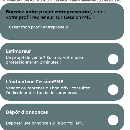
Provence-Alpes-Côte d'Azur
Alpes-Maritimes
Villeneuve-Loubet (06270)
formalités en Mairie.
Boostez votre projet entrepreneurial,
créez
votre profil repreneur sur CessionPME !
Créer mon profil entrepreneur
Estimateur
Un projet de vente ? Estimez votre bien
professionnel en 2 minutes !
L'indicateur CessionPME
Vendez ou reprenez au bon prix : consultez
l’indicateur des fonds de commerce.
Dépôt d'annonces
Déposer une annonce sur le portail N°1