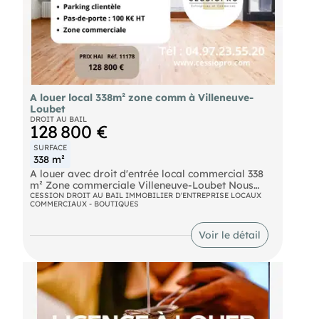
A louer local 338m² zone comm à Villeneuve-
Loubet
DROIT AU BAIL
128 800 €
SURFACE
338 m²
A louer avec droit d'entrée local commercial 338
m² Zone commerciale Villeneuve-Loubet Nous
vous proposons un local commercial de 338 m² de
CESSION DROIT AU BAIL IMMOBILIER D'ENTREPRISE LOCAUX
COMMERCIAUX - BOUTIQUES
plain-pied, situé en rez-de-chaussée, au cœur
d'une zone commerciale dynamique bénéficiant
d'une excellente visibilité sur axe à fort trafic.
Voir le détail
L'environnement immédiat regroupe de
nombreuses enseignes de commerce de détail et
de restauration, générant un flux constant de
clientèle. Un parking clientèle est disponible
directement devant le local, facilitant l'accès et
renforçant l'attractivité du site. Caractéristiques
principales : Superficie totale : 338 m² de plain-