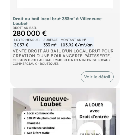
• Loyer annuel : 120 851 € HT (hors charges)
Une belle opportunité d’implantation à Villeneuve-
Droit au bail local brut 353m² à Villeneuve-
Loubet, dans une zone commerciale attractive
Loubet
offrant une forte fréquentation et une excellente
DROIT AU BAIL
accessibilité.
280 000 €
Disponible immédiatement.
LOYER MENSUEL
SURFACE
MONTANT AU M²
3 057 €
353 m²
103,92 €/m²/an
VENTE DROIT AU BAIL D'UN LOCAL BRUT POUR
CREATION D'UNE BOULANGERIE-PÂTISSERIE
OU D'UN RESTAURANT-CAFE-BAR +
CESSION DROIT AU BAIL IMMOBILIER D'ENTREPRISE LOCAUX
COMMERCIAUX - BOUTIQUES
APPARTEMENT ET CAVE Local "brut" de plus de
130 m² en rdc + appt 115 m² à réagencer pour
création d'une boulangerie-pâtisserie ou d'un
Voir le détail
restaurant. Tableau électrique adapté pour
boulangerie-pâtisserie. Appartement avec
séjour/cuisine américaine, SDB et WC + 2 à 3
chambres en mezzanine. Projet de rooftop à
étudier. DAB : 280 K€ HAI Réf : NIC010935