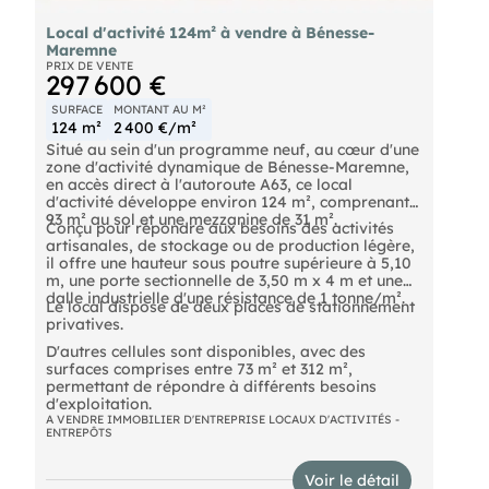
Local d'activité 124m² à vendre à Bénesse-
Maremne
PRIX DE VENTE
297 600 €
SURFACE
MONTANT AU M²
124 m²
2 400 €/m²
Situé au sein d'un programme neuf, au cœur d'une
zone d'activité dynamique de Bénesse-Maremne,
en accès direct à l'autoroute A63, ce local
d'activité développe environ 124 m², comprenant
93 m² au sol et une mezzanine de 31 m².
Conçu pour répondre aux besoins des activités
artisanales, de stockage ou de production légère,
il offre une hauteur sous poutre supérieure à 5,10
m, une porte sectionnelle de 3,50 m x 4 m et une
dalle industrielle d'une résistance de 1 tonne/m².
Le local dispose de deux places de stationnement
privatives.
D'autres cellules sont disponibles, avec des
surfaces comprises entre 73 m² et 312 m²,
permettant de répondre à différents besoins
d'exploitation.
A VENDRE IMMOBILIER D'ENTREPRISE LOCAUX D'ACTIVITÉS -
ENTREPÔTS
Voir le détail