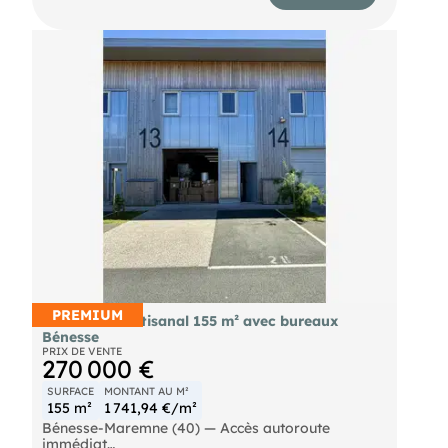
PREMIUM
Vends local artisanal 155 m² avec bureaux
Bénesse
PRIX DE VENTE
270 000 €
SURFACE
MONTANT AU M²
155 m²
1 741,94 €/m²
Bénesse-Maremne (40) — Accès autoroute
immédiat