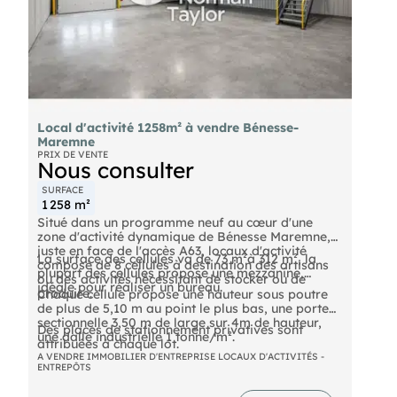
Local d'activité 1258m² à vendre Bénesse-
Maremne
PRIX DE VENTE
Nous consulter
SURFACE
1 258 m²
Situé dans un programme neuf au cœur d'une
zone d'activité dynamique de Bénesse Maremne,
juste en face de l'accès A63, locaux d'activité
La surface des cellules va de 73 m²à 312 m², la
composé de 8 cellules à destination des artisans
plupart des cellules propose une mezzanine,
ou des activités nécessitant de stocker ou de
idéale pour réaliser un bureau.
produire.
Chaque cellule propose une hauteur sous poutre
de plus de 5,10 m au point le plus bas, une porte
sectionnelle 3,50 m de large sur 4m de hauteur,
Des places de stationnement privatives sont
une dalle industrielle 1 tonne/m².
attribuées à chaque lot.
A VENDRE IMMOBILIER D'ENTREPRISE LOCAUX D'ACTIVITÉS -
ENTREPÔTS