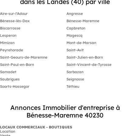
dans les Landes (40) par ville
Aire-sur-l'Adour
Angresse
Bénesse-lès-Dax
Bénesse-Maremne
Biscarrosse
Capbreton
Lesperon
Magescq
Mimizan
Mont-de-Marsan
Peyrehorade
Saint-Avit
Saint-Geours-de-Maremne
Saint-Julien-en-Born
Saint-Paul-en-Born
Saint-Vincent-de-Tyrosse
Samadet
Sarbazan
Saubrigues
Seignosse
Soorts-Hossegor
Téthieu
Annonces Immobilier d'entreprise à
Bénesse-Maremne 40230
LOCAUX COMMERCIAUX - BOUTIQUES
Location
Vente