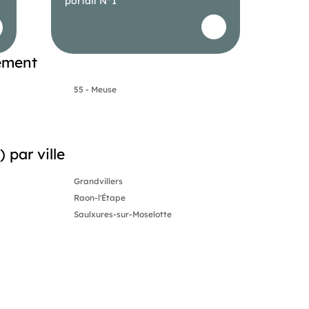
portail N°1
ement
55 - Meuse
par ville
Grandvillers
Raon-l'Étape
Saulxures-sur-Moselotte