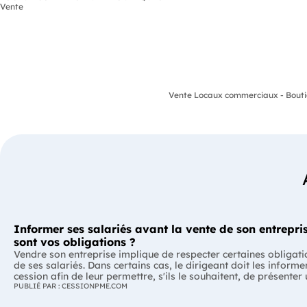
Vente
Vente Locaux commerciaux - Bouti
Informer ses salariés avant la vente de son entrepris
sont vos obligations ?
Vendre son entreprise implique de respecter certaines obligati
de ses salariés. Dans certains cas, le dirigeant doit les informe
cession afin de leur permettre, s'ils le souhaitent, de présenter
reprise. Quelles entreprises sont concernées ? Quels délais faut
PUBLIÉ PAR : CESSIONPME.COM
Comment transmettre cette information ? Voici ce que prévoit 