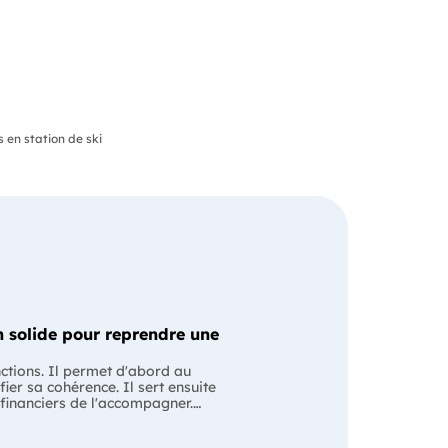
en station de ski
 solide pour reprendre une
nctions. Il permet d'abord au
fier sa cohérence. Il sert ensuite
 financiers de l'accompagner.
ssion avec le cédant en lui
ntiel Le business