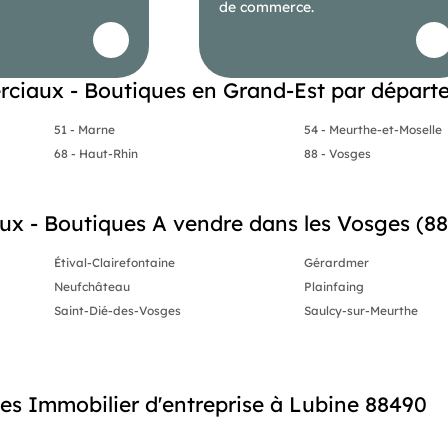
de commerce.
ettent d’aborder sereinement les quelques travaux d’amélioration
aux projets : extension de l’activité, création d’un loft,
es.
ciaux - Boutiques en Grand-Est par départ
 toucher aussi bien les esprits pratiques, les passionnés de
51 - Marne
54 - Meurthe-et-Moselle
s aujourd’hui pour organiser votre visite !
68 - Haut-Rhin
88 - Vosges
 disponibles sur le site Géorisques :
 - Boutiques A vendre dans les Vosges (88) 
Étival-Clairefontaine
Gérardmer
Neufchâteau
Plainfaing
méro 909 613 846
Saint-Dié-des-Vosges
Saulcy-sur-Meurthe
s Immobilier d'entreprise à Lubine 88490