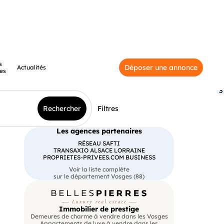
s
Déposer une annonce
Actualités
es
3
Rechercher
Filtres
Les agences partenaires
RÉSEAU SAFTI
TRANSAXIO ALSACE LORRAINE
PROPRIETES-PRIVEES.COM BUSINESS
Voir la liste complète
sur le département Vosges (88)
Immobilier de prestige
Demeures de charme à vendre dans les Vosges
Appartements de luxe à vendre dans les