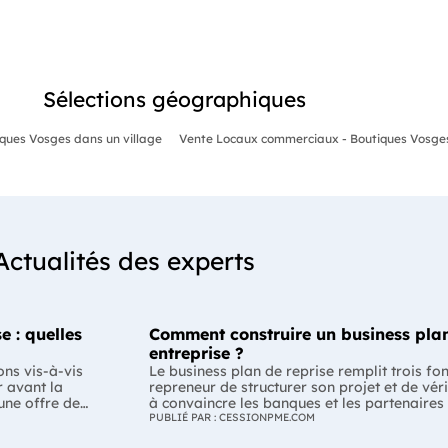
Sélections géographiques
ques Vosges dans un village
Vente Locaux commerciaux - Boutiques Vosges 
Actualités des experts
e : quelles
Comment construire un business plan
entreprise ?
ons vis-à-vis
Le business plan de reprise remplit trois fo
r avant la
repreneur de structurer son projet et de véri
 une offre de
à convaincre les banques et les partenaires
-il respecter ?
Enfin, il peut constituer un support de discu
PUBLIÉ PAR : CESSIONPME.COM
la
montrant que le projet de reprise est solide et réfléchi. L'esse