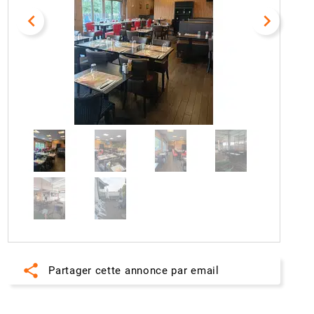
navigate_before
navigate_next
share
Partager cette annonce par email