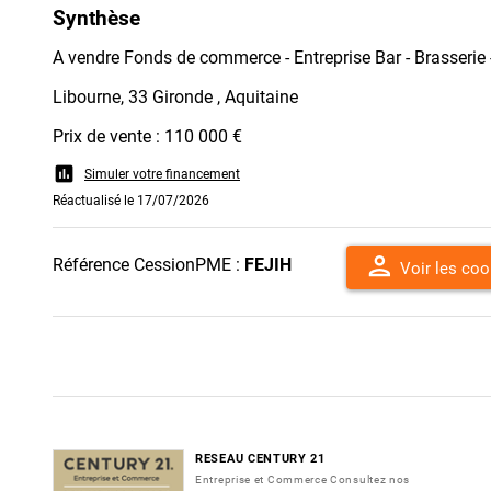
Synthèse
A vendre Fonds de commerce - Entreprise Bar - Brasserie
Libourne, 33 Gironde , Aquitaine
Prix de vente : 110 000 €
assessment
Simuler votre financement
Réactualisé le 17/07/2026
person
Référence CessionPME :
FEJIH
Voir les co
RESEAU CENTURY 21
Entreprise et Commerce Consultez nos