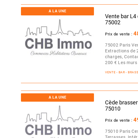
A LA UNE
Vente bar L4
75002
4
Prix de vente :
75002 Paris Ve
Extractions de
charges, Contac
200 € Les murs 
VENTE - BAR - BRA
A LA UNE
Cède brasseri
75010
4
Prix de vente :
75010 Paris Ces
Terrasses, Intér