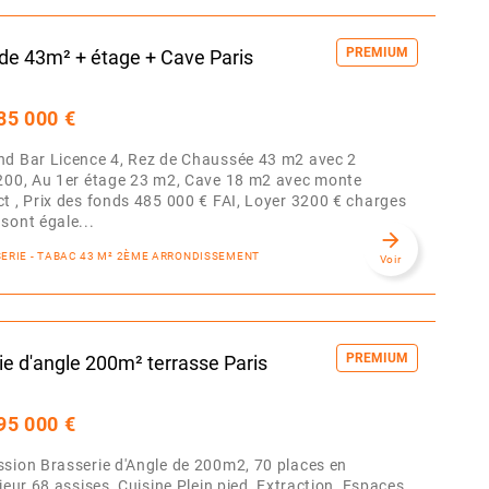
PREMIUM
 de 43m² + étage + Cave Paris
85 000 €
nd Bar Licence 4, Rez de Chaussée 43 m2 avec 2
 200, Au 1er étage 23 m2, Cave 18 m2 avec monte
t , Prix des fonds 485 000 € FAI, Loyer 3200 € charges
sont égale...
arrow_forward
SSERIE - TABAC 43 M² 2ÈME ARRONDISSEMENT
Voir
PREMIUM
e d'angle 200m² terrasse Paris
95 000 €
sion Brasserie d'Angle de 200m2, 70 places en
ieur 68 assises, Cuisine Plein pied, Extraction, Espaces