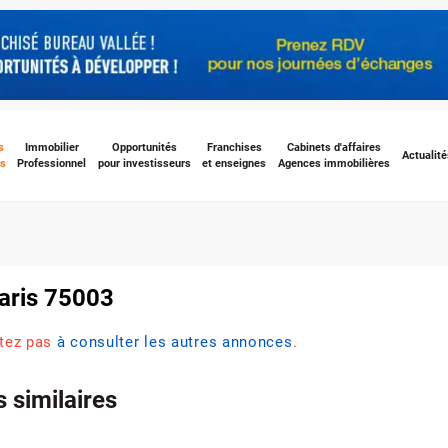
s
Immobilier
Opportunités
Franchises
Cabinets d'affaires
Actualité
s
Professionnel
pour investisseurs
et enseignes
Agences immobilières
Paris 75003
itez pas
à consulter les autres annonces
.
 similaires