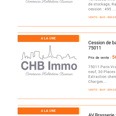
de stockage, Ra
cession : 495 ...
VENTE - BAR - BRA
A LA UNE
Cession de ba
75011
5
Prix de vente :
75011 Paris Vra
neuf, 30 Places 
Extraction che
Charges...
VENTE - BAR - BRA
A LA UNE
AV Brasserie 