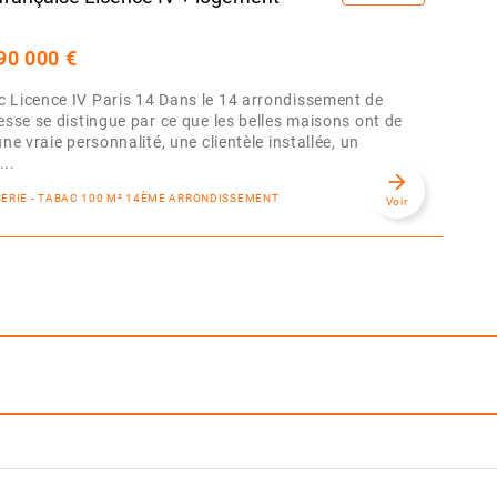
90 000 €
 Licence IV Paris 14 Dans le 14 arrondissement de
resse se distingue par ce que les belles maisons ont de
une vraie personnalité, une clientèle installée, un
..
arrow_forward
SSERIE - TABAC 100 M² 14ÈME ARRONDISSEMENT
Voir