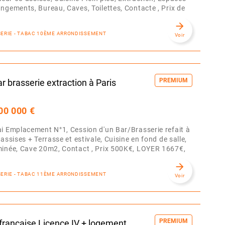
ngements, Bureau, Caves, Toilettes, Contacte , Prix de
arrow_forward
SSERIE - TABAC 10ÈME ARRONDISSEMENT
Voir
PREMIUM
r brasserie extraction à Paris
00 000 €
i Emplacement N°1, Cession d'un Bar/Brasserie refait à
assises + Terrasse et estivale, Cuisine en fond de salle,
minée, Cave 20m2, Contact , Prix 500K€, LOYER 1667€,
arrow_forward
SSERIE - TABAC 11ÈME ARRONDISSEMENT
Voir
PREMIUM
française Licence IV + logement