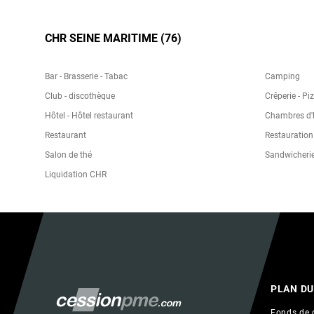
CHR SEINE MARITIME (76)
Bar - Brasserie - Tabac
Camping
Club - discothèque
Crêperie - Pi
Hôtel - Hôtel restaurant
Chambres d'h
Restaurant
Restauration
Salon de thé
Sandwicheri
Liquidation CHR
PLAN DU
Fonds de 