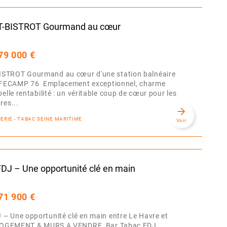
-BISTROT Gourmand au cœur
79 000 €
STROT Gourmand au cœur d'une station balnéaire
n FECAMP 76 Emplacement exceptionnel, charme
elle rentabilité : un véritable coup de cœur pour les
res...
arrow_forward
SERIE - TABAC SEINE MARITIME
Voir
J – Une opportunité clé en main
71 900 €
– Une opportunité clé en main entre Le Havre et
c LOGEMENT & MURS A VENDRE Bar Tabac FDJ