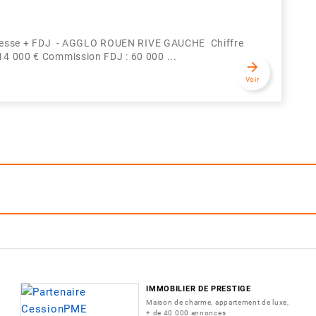
 + Presse + FDJ - AGGLO ROUEN RIVE GAUCHE Chiffre
114 000 € Commission FDJ : 60 000 ...
arrow_forward
Voir
IMMOBILIER DE PRESTIGE
Maison de charme, appartement de luxe,
+ de 40 000 annonces