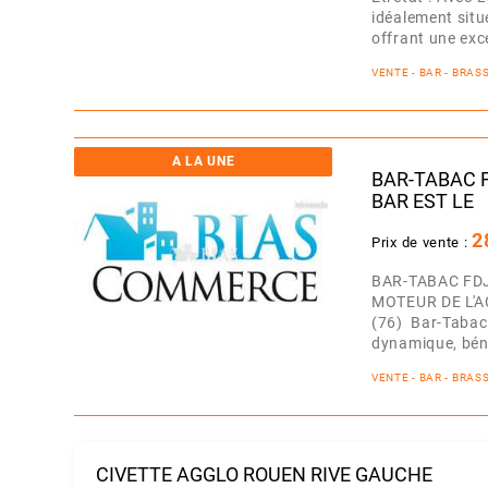
idéalement situ
offrant une exce
VENTE - BAR - BRAS
A LA UNE
BAR-TABAC F
BAR EST LE
2
Prix de vente :
BAR-TABAC FDJ
MOTEUR DE L'AC
(76) Bar-Tabac
dynamique, bén
VENTE - BAR - BRAS
CIVETTE AGGLO ROUEN RIVE GAUCHE