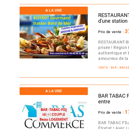
A LA UNE
RESTAURANT
d'une station
3
Prix de vente :
RESTAURANT-BI
prisée ! Régio
authentique et b
amoureux de la 
VENTE - BAR - BRAS
A LA UNE
BAR TABAC FD
entre
1
Prix de vente :
BAR TABAC FDJ 
Étretat ! Ave