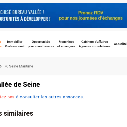
s
Immobilier
Opportunités
Franchises
Cabinets d'affaires
Actualité
s
Professionnel
pour investisseurs
et enseignes
Agences immobilières
76 Seine Maritime
allée de Seine
itez pas
à consulter les autres annonces
.
 similaires