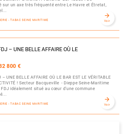
é sur un axe très fréquenté entre Le Havre et Étretat,
l...
arrow_forward
SERIE - TABAC SEINE MARITIME
Voir
DJ – UNE BELLE AFFAIRE OÙ LE
82 800 €
 – UNE BELLE AFFAIRE OÙ LE BAR EST LE VÉRITABLE
TIVITÉ ! Secteur Bacqueville - Dieppe Seine-Maritime
 FDJ idéalement situé au cœur d'une commune
é...
arrow_forward
SERIE - TABAC SEINE MARITIME
Voir