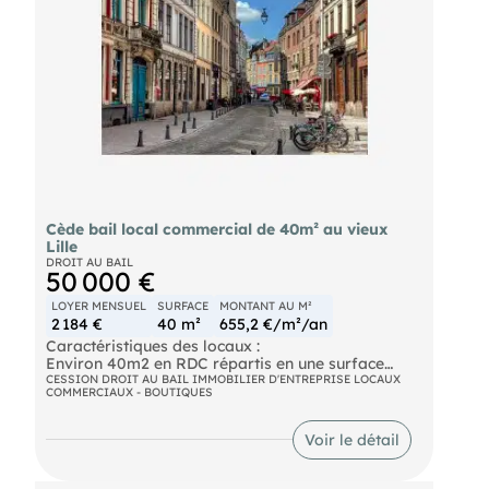
Cède bail local commercial de 40m² au vieux
Lille
DROIT AU BAIL
50 000 €
LOYER MENSUEL
SURFACE
MONTANT AU M²
2 184 €
40 m²
655,2 €/m²/an
Caractéristiques des locaux :
Environ 40m2 en RDC répartis en une surface
commerciale d’environ 20m2 et le reste en atelier
CESSION DROIT AU BAIL IMMOBILIER D'ENTREPRISE LOCAUX
COMMERCIAUX - BOUTIQUES
de fabrication et stockage.
Une cave et des sanitaires complètent le local.
Voir le détail
Modalités de cession :
- Fonds de commerce : 50 000 €
- Loyer mensuel HT/HC : 2 184 €