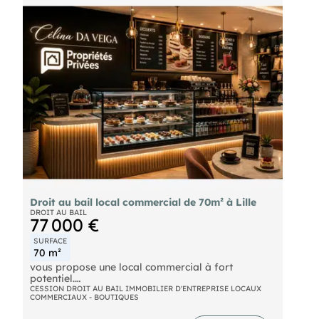
- Bail 3/6/9 en date du : 25 fev. 2019
- Honoraires commerciaux à la charge du
cessionnaire : un montant forfaitaire de 7 500HT€
Droit au bail local commercial de 70m² à Lille
DROIT AU BAIL
77 000 €
SURFACE
70 m²
vous propose une local commercial à fort
potentiel.
CESSION DROIT AU BAIL IMMOBILIER D'ENTREPRISE LOCAUX
COMMERCIAUX - BOUTIQUES
Vous recherchez un emplacement stratégique pour
développer votre activité ?