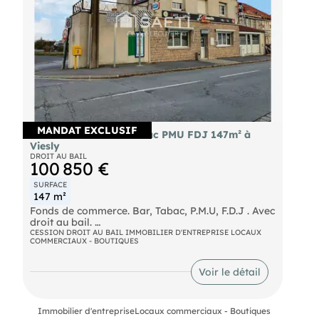
notariales et juridiques, agréments, recherche de
financements et d'aides institutionnelles,
constitution de société et immatriculation.
MANDAT EXCLUSIF
Vente avec dab bar tabac PMU FDJ 147m² à
Viesly
DROIT AU BAIL
100 850 €
SURFACE
147 m²
Fonds de commerce. Bar, Tabac, P.M.U, F.D.J . Avec
droit au bail.
CESSION DROIT AU BAIL IMMOBILIER D'ENTREPRISE LOCAUX
COMMERCIAUX - BOUTIQUES
Idéalement placé sur un axe passant avec du
stationnement facile dans le village de Viesly .
Voir le détail
Je de saisir votre futur projet de vie !
Votre futur Bar, Tabac aux services
Immobilier d'entreprise
Locaux commerciaux - Boutiques
complémentaires tel que le P.M.U, F.D.J, relais