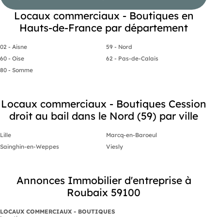
Prix de cession hors honoraires d’agence : 95 000
€
Locaux commerciaux - Boutiques en
Honoraires d'agence charge acquéreur : 5 850 €
Hauts-de-France par département
HT + 1 170 € TVA, soit 7 020 € TTC
, : ,
02 - Aisne
59 - Nord
- EI
-
60 - Oise
62 - Pas-de-Calais
80 - Somme
Locaux commerciaux - Boutiques Cession
droit au bail dans le Nord (59) par ville
Lille
Marcq-en-Baroeul
Sainghin-en-Weppes
Viesly
Annonces Immobilier d'entreprise à
Roubaix 59100
LOCAUX COMMERCIAUX - BOUTIQUES