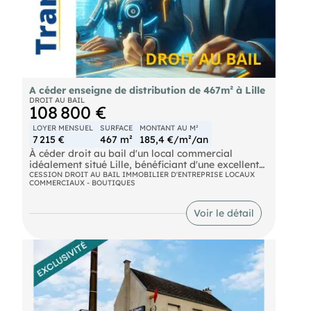
A céder enseigne de distribution de 467m² à Lille
DROIT AU BAIL
108 800 €
LOYER MENSUEL
SURFACE
MONTANT AU M²
7 215 €
467 m²
185,4 €/m²/an
À céder droit au bail d'un local commercial
idéalement situé Lille, bénéficiant d'une excellente
visibilité et d'un fort passage. Local d'une surface
CESSION DROIT AU BAIL IMMOBILIER D'ENTREPRISE LOCAUX
COMMERCIAUX - BOUTIQUES
commerciale d'environ 367 m² hors réserve en très
bon état. Bail commercial 3/6/9 en cours,
autorisant les activités suivantes : distribution
Voir le détail
alimentaire de type superette Loyer mensuel :
7412 Euros HT/HC Disponibilité : à convenir Prix
de cession honoraires inclus à la charge de
l'acquéreur. Partenaire du réseau , s'appuie sur
des synergies fortes avec les cabinets d'expertise
comptable du groupe pour proposer aux
acquéreurs et vendeurs un accompagnement sans
équivalent dans ce secteur d'activité. Nous
réalisons business plan, prévisionnel, démarches