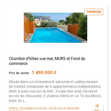
PREMIUM
Chambre d'hôtes vue mer, MURS et Fond de
commerce
1 490 000 €
Prix de vente :
Située dans un lotissement sécurisé et calme,maison
de 230m2 composée de 6 appartements indépendants
dont 4 avec vue sur la mer. 3 vues mer avec terrasse
en rez de chaussée( 2 studios 30m2 et un T2 de 48m2)
avec un j...
arrow_forward
VENTE - CHAMBRES D'HÔTES - GÎTES 230 M² BOUCHES
Voir