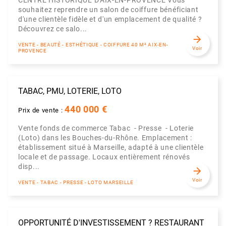
CENTRE HISTORIQUE D'AIX-EN-PROVENCE Vous
souhaitez reprendre un salon de coiffure bénéficiant
d'une clientèle fidèle et d'un emplacement de qualité ?
Découvrez ce salo...
arrow_forward
VENTE - BEAUTÉ - ESTHÉTIQUE - COIFFURE 40 M² AIX-EN-
Voir
PROVENCE
TABAC, PMU, LOTERIE, LOTO
440 000 €
Prix de vente :
Vente fonds de commerce Tabac - Presse - Loterie
(Loto) dans les Bouches-du-Rhône. Emplacement :
établissement situé à Marseille, adapté à une clientèle
locale et de passage. Locaux entièrement rénovés
disp...
arrow_forward
Voir
VENTE - TABAC - PRESSE - LOTO MARSEILLE
OPPORTUNITÉ D'INVESTISSEMENT ? RESTAURANT