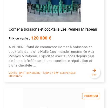
Corner à boissons et cocktails Les Pennes Mirabeau
120 000 €
Prix de vente :
A VENDRE fond de commerce Corner à boissons et
cocktails dans une Halle Gourmande renommée Aux
Pennes Mirabeau. Exploitée avec succès depuis plus
de 2 ans, bénéficiant d'une excellente réputation et
d'une clientèle ...
arrow_forward
VENTE - BAR - BRASSERIE - TABAC 18 M² LES PENNES-
Voir
MIRABEAU
PREMIUM