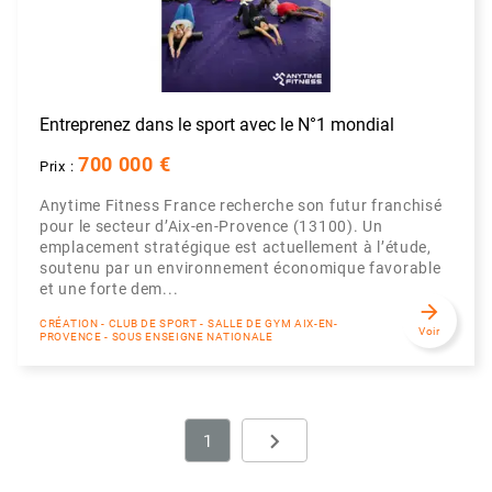
Entreprenez dans le sport avec le N°1 mondial
700 000 €
Prix :
Anytime Fitness France recherche son futur franchisé
pour le secteur d’Aix-en-Provence (13100). Un
emplacement stratégique est actuellement à l’étude,
soutenu par un environnement économique favorable
et une forte dem...
arrow_forward
CRÉATION - CLUB DE SPORT - SALLE DE GYM AIX-EN-
Voir
PROVENCE - SOUS ENSEIGNE NATIONALE
navigate_next
1
Next