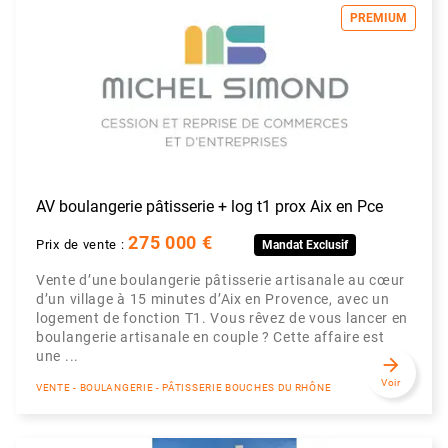
PREMIUM
AV boulangerie pâtisserie + log t1 prox Aix en Pce
275 000 €
Prix de vente :
Mandat Exclusif
Vente d’une boulangerie pâtisserie artisanale au cœur
d’un village à 15 minutes d’Aix en Provence, avec un
logement de fonction T1. Vous rêvez de vous lancer en
boulangerie artisanale en couple ? Cette affaire est
une ...
arrow_forward
Voir
VENTE - BOULANGERIE - PÂTISSERIE BOUCHES DU RHÔNE