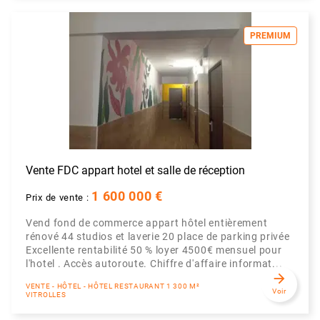
PREMIUM
Vente FDC appart hotel et salle de réception
1 600 000 €
Prix de vente :
Vend fond de commerce appart hôtel entièrement
rénové 44 studios et laverie 20 place de parking privée
Excellente rentabilité 50 % loyer 4500€ mensuel pour
l'hotel . Accès autoroute. Chiffre d'affaire informat...
arrow_forward
VENTE - HÔTEL - HÔTEL RESTAURANT 1 300 M²
Voir
VITROLLES