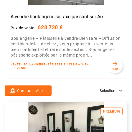
A vendre boulangerie sur axe passant sur Aix
628 720 €
Prix de vente :
Boulangerie – Pâtisserie à vendre Bien rare – Diffusion
confidentielle , de chez , vous propose à la vente un
bien confidentiel et rare sur le secteur. Boulangerie-
pâtisserie exploitée par le même propri...
arrow_forward
VENTE - BOULANGERIE - PÂTISSERIE 145 M² AIX-EN-
PROVENCE
Voir
add_alert
Créer une Alerte
Sélection
PREMIUM