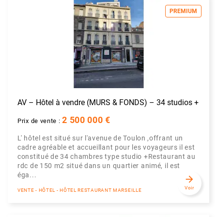
PREMIUM
AV – Hôtel à vendre (MURS & FONDS) – 34 studios +
2 500 000 €
Prix de vente :
L' hôtel est situé sur l'avenue de Toulon ,offrant un
cadre agréable et accueillant pour les voyageurs il est
constitué de 34 chambres type studio +Restaurant au
rdc de 150 m2 situé dans un quartier animé, il est
éga...
arrow_forward
Voir
VENTE - HÔTEL - HÔTEL RESTAURANT MARSEILLE