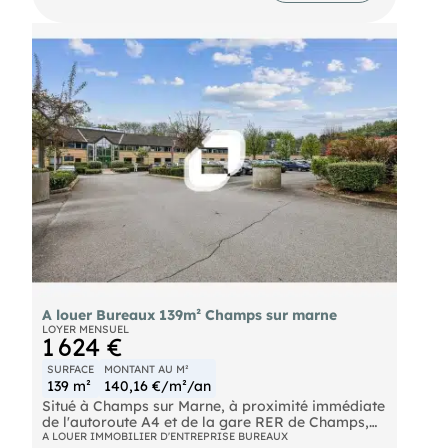
ont été entièrement rénovés et climatisés.
Bus Einstein - Galilée (213, 312) Grand Paris
Express Noisy - Champs (L15/L16 Fin 2026) Bus
213-312 SNCF RER A-Noisy champs Autoroute A4
A louer Bureaux 139m² Champs sur marne
LOYER MENSUEL
1 624 €
SURFACE
MONTANT AU M²
139 m²
140,16 €/m²/an
Situé à Champs sur Marne, à proximité immédiate
de l'autoroute A4 et de la gare RER de Champs,
ImmprNotre équipe propose à la location, au sein
A LOUER IMMOBILIER D'ENTREPRISE BUREAUX