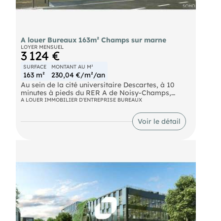
A louer Bureaux 163m² Champs sur marne
LOYER MENSUEL
3 124 €
SURFACE
MONTANT AU M²
163 m²
230,04 €/m²/an
Au sein de la cité universitaire Descartes, à 10
minutes à pieds du RER A de Noisy-Champs,
ImmNotre équipeus propose un immeuble neuf à
A LOUER IMMOBILIER D'ENTREPRISE BUREAUX
usage de bureaux de 303 m² non divisibles à la
location labélisé BREEAM - BBCA -
Voir le détail
BIODIVERSITY.
Bus Nobel (BUS-212), Espace Descartes (BUS-213,
BUS-312) RER NOISY-CHAMPS (RER A) Transilien
Noisy - Champs (TRAIN)