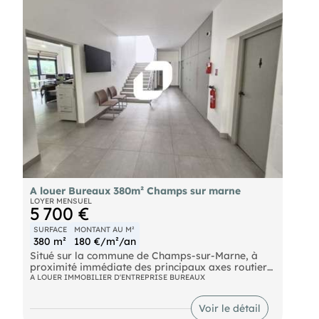
Bus Einstein - Galilée (213, 312) Grand Paris
Express Noisy - Champs (L15/L16 Fin 2026) Bus
213-312 SNCF RER A - Noisy champs Autoroute A4
A louer Bureaux 380m² Champs sur marne
LOYER MENSUEL
5 700 €
SURFACE
MONTANT AU M²
380 m²
180 €/m²/an
Situé sur la commune de Champs-sur-Marne, à
proximité immédiate des principaux axes routiers
et de la future gare du métro Grand Paris,
A LOUER IMMOBILIER D'ENTREPRISE BUREAUX
IMMPRNotre équipe propose en EXCLUSIVITÉ à
la location un bâtiment de bureaux indépendant
Voir le détail
d'environ 380 m², en R+1. Les locaux, classés ERP,