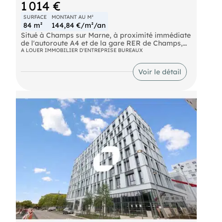
1 014 €
SURFACE
MONTANT AU M²
84 m²
144,84 €/m²/an
Situé à Champs sur Marne, à proximité immédiate
de l'autoroute A4 et de la gare RER de Champs,
ImmprNotre équipe propose à la location, au sein
A LOUER IMMOBILIER D'ENTREPRISE BUREAUX
d'un parc tertiaire de qualité, environ 84 m² non
divisibles.
Voir le détail
Bus Bus 213 - 212 - 312 RER Noisy - Champs (A)
Autoroute A4