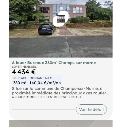
A louer Bureaux 380m² Champs sur marne
LOYER MENSUEL
4 434 €
SURFACE
MONTANT AU M²
380 m²
140,04 €/m²/an
Situé sur la commune de Champs-sur-Marne, à
proximité immédiate des principaux axes routiers
et de la future gare du métro Grand Paris,
A LOUER IMMOBILIER D'ENTREPRISE BUREAUX
IMMPRNotre équipe propose en EXCLUSIVITÉ à
la location un bâtiment de bureaux indépendant
Voir le détail
en RDC d'environ 380 m² non divisibles.
Actuellement en cours de rénovation, les locaux
offrent de nombreuses possibilités
d'aménagement.