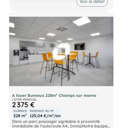
Voir le détail
N104 Autoroute A4
A louer Bureaux 228m² Champs sur marne
LOYER MENSUEL
2 375 €
SURFACE
MONTANT AU M²
228 m²
125,04 €/m²/an
Dans un parc paysager agréable à proximité
immédiate de l'autoroute A4, ImmpNotre équipes