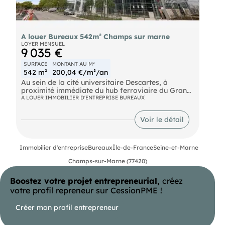
A louer Bureaux 542m² Champs sur marne
LOYER MENSUEL
9 035 €
SURFACE
MONTANT AU M²
542 m²
200,04 €/m²/an
Au sein de la cité universitaire Descartes, à
proximité immédiate du hub ferroviaire du Grand
Paris et l'autoroute A4, ImmpNotre équipes
A LOUER IMMOBILIER D'ENTREPRISE BUREAUX
propose un plateau de bureaux neufs dernière
génération de 542 m² non divisibles à la location.
Voir le détail
Bus Bus RER Noisy - Champs (A) Route N104
Autoroute A4
Immobilier d'entreprise
Bureaux
Île-de-France
Seine-et-Marne
Champs-sur-Marne (77420)
Boostez votre projet entrepreneurial,
créez
votre profil repreneur sur CessionPME !
Créer mon profil entrepreneur