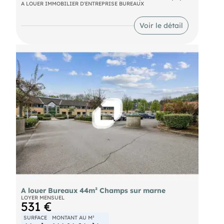
propose une surface de bureaux à la location
A LOUER IMMOBILIER D'ENTREPRISE BUREAUX
d'environ 228 m² non divisibles.
Bus Bus Ligne 213 RER Noisy - Champs (A) Route
Voir le détail
N104 Autoroute A4
A louer Bureaux 44m² Champs sur marne
LOYER MENSUEL
531 €
SURFACE
MONTANT AU M²