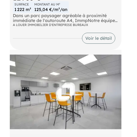
SURFACE
MONTANT AU M²
1 222 m²
125,04 €/m²/an
Dans un parc paysager agréable à proximité
immédiate de l'autoroute A4, ImmpNotre équipes
propose 5 421 m² de bureaux à la location
A LOUER IMMOBILIER D'ENTREPRISE BUREAUX
divisibles à partir de 155 m².
Bus Bus Ligne 213 RER Noisy - Champs (A) Route
Voir le détail
N104 Autoroute A4