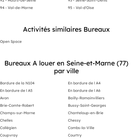
92 - Hauts-de-Seine
93 - Seine-Saint-Denis
94 - Val-de-Marne
95 - Val-d'Oise
Activités similaires Bureaux
Open Space
Bureaux A louer en Seine-et-Marne (77)
par ville
Bordure de la N104
En bordure de l A4
En bordure de l A5
En bordure de l A6
Avon
Bailly-Romainvilliers
Brie-Comte-Robert
Bussy-Saint-Georges
Champs-sur-Marne
Chanteloup-en-Brie
Chelles
Chessy
Collégien
Combs-la-Ville
Coupvray
Courtry