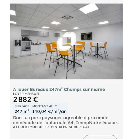
A louer Bureaux 247m² Champs sur marne
LOYER MENSUEL
2 882 €
SURFACE
MONTANT AU M²
247 m²
140,04 €/m²/an
Dans un parc paysager agréable à proximité
immédiate de l'autoroute A4, ImmpNotre équipes
propose une surface de bureaux à la location
A LOUER IMMOBILIER D'ENTREPRISE BUREAUX
d'environ 247 m² non divisibles.
Bus Bus Ligne 213 RER Noisy - Champs (A) Route