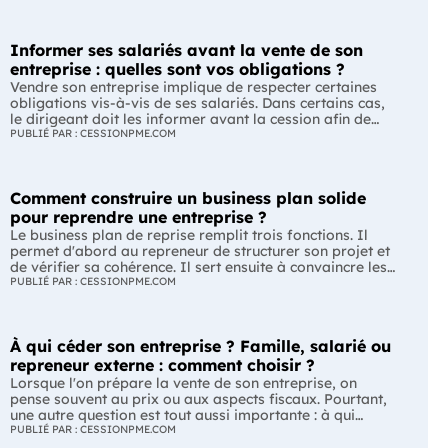
Informer ses salariés avant la vente de son
entreprise : quelles sont vos obligations ?
Vendre son entreprise implique de respecter certaines
obligations vis-à-vis de ses salariés. Dans certains cas,
le dirigeant doit les informer avant la cession afin de
leur permettre, s'ils le souhaitent, de présenter une offre
PUBLIÉ PAR : CESSIONPME.COM
de reprise. Quelles entreprises sont concernées ? Quels
délais faut-il respecter ? Comment transmettre cette
information ? Voici ce que prévoit la réglementation.
Comment construire un business plan solide
L'essentiel Les entreprises de moins de 250 salariés sont
soumises, dans certains cas, à une obligation
pour reprendre une entreprise ?
d'information préalable des salariés. Cette obligation
Le business plan de reprise remplit trois fonctions. Il
concerne la vente d'un fonds de commerce ou la cession
permet d'abord au repreneur de structurer son projet et
de la majorité des titres d'une société. Le délai
de vérifier sa cohérence. Il sert ensuite à convaincre les
d'information varie selon la taille de l'entreprise. Les
banques et les partenaires financiers de l'accompagner.
PUBLIÉ PAR : CESSIONPME.COM
salariés peuvent présenter une offre de reprise, mais ne
Enfin, il peut constituer un support de discussion avec le
peuvent pas empêcher la vente. Quelles entreprises sont
cédant en lui montrant que le projet de reprise est solide
concernées par l'obligation d'information des salariés ?
et réfléchi. L'essentiel Le business plan de reprise ne
L'obligation d'information concerne uniquement
À qui céder son entreprise ? Famille, salarié ou
consiste pas à reprendre les anciens comptes de
certaines entreprises et certaines opérations de cession.
l'entreprise. Il explique comment l'entreprise évoluera
repreneur externe : comment choisir ?
Vous êtes concerné si : votre entreprise emploie moins
après le changement de dirigeant. C'est un document
Lorsque l'on prépare la vente de son entreprise, on
de 250 salariés ; vous vendez votre fonds de commerce
indispensable pour structurer votre projet et convaincre
pense souvent au prix ou aux aspects fiscaux. Pourtant,
ou plus de 50 % des parts sociales ou des actions de
vos partenaires. À quoi sert vraiment un business plan
une autre question est tout aussi importante : à qui
votre société. À l'inverse, cette obligation ne s'applique
de reprise ? Lors d'une reprise d'entreprise, le business
transmettre son entreprise ? Selon le profil du repreneur,
PUBLIÉ PAR : CESSIONPME.COM
pas à toutes les opérations de transmission. Une cession
plan est souvent associé à une seule fonction :
les enjeux, les avantages et les contraintes peuvent être