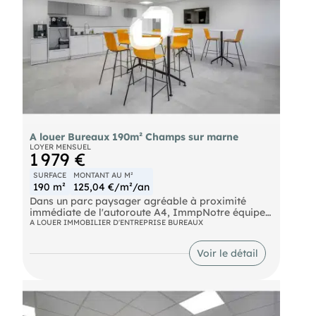
A louer Bureaux 190m² Champs sur marne
LOYER MENSUEL
1 979 €
SURFACE
MONTANT AU M²
190 m²
125,04 €/m²/an
Dans un parc paysager agréable à proximité
immédiate de l'autoroute A4, ImmpNotre équipes
propose une surface de bureaux à la location
A LOUER IMMOBILIER D'ENTREPRISE BUREAUX
d'environ 190 m² non divisibles.
Bus Bus Ligne 213 RER Noisy - Champs (A) Route
Voir le détail
N104 Autoroute A4