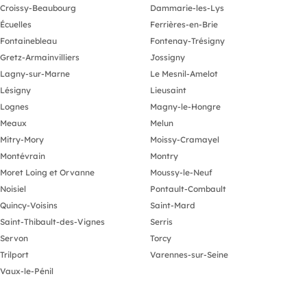
Croissy-Beaubourg
Dammarie-les-Lys
Écuelles
Ferrières-en-Brie
Fontainebleau
Fontenay-Trésigny
Gretz-Armainvilliers
Jossigny
Lagny-sur-Marne
Le Mesnil-Amelot
Lésigny
Lieusaint
Lognes
Magny-le-Hongre
Meaux
Melun
Mitry-Mory
Moissy-Cramayel
Montévrain
Montry
Moret Loing et Orvanne
Moussy-le-Neuf
Noisiel
Pontault-Combault
Quincy-Voisins
Saint-Mard
Saint-Thibault-des-Vignes
Serris
Servon
Torcy
Trilport
Varennes-sur-Seine
Vaux-le-Pénil