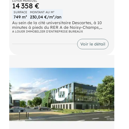
LOYER MENSUEL
14 358 €
SURFACE
MONTANT AU M²
749 m²
230,04 €/m²/an
Au sein de la cité universitaire Descartes, à 10
minutes à pieds du RER A de Noisy-Champs,
ImmNotre équipeus propose un immeuble neuf à
A LOUER IMMOBILIER D'ENTREPRISE BUREAUX
usage de bureaux de 749 m² non divisibles à la
location labélisé BREEAM - BBCA -
Voir le détail
BIODIVERSITY.
Bus Nobel (BUS-212), Espace Descartes (BUS-213,
BUS-312) RER NOISY-CHAMPS (RER A) Transilien
Noisy - Champs (TRAIN)