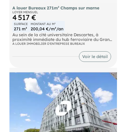
A louer Bureaux 271m² Champs sur marne
LOYER MENSUEL
4 517 €
SURFACE
MONTANT AU M²
271 m²
200,04 €/m²/an
Au sein de la cité universitaire Descartes, à
proximité immédiate du hub ferroviaire du Grand
Paris et l'autoroute A4, ImmpNotre équipes
A LOUER IMMOBILIER D'ENTREPRISE BUREAUX
propose un plateau de bureaux neufs dernière
génération de 271 m² non divisibles à la location.
Voir le détail
Bus Bus RER Noisy - Champs (A) Route N104
Autoroute A4