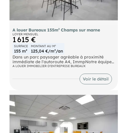
A louer Bureaux 155m² Champs sur marne
LOYER MENSUEL
1 615 €
SURFACE
MONTANT AU M²
155 m²
125,04 €/m²/an
Dans un parc paysager agréable à proximité
immédiate de l'autoroute A4, ImmpNotre équipes
propose 5 421 m² de bureaux à la location
A LOUER IMMOBILIER D'ENTREPRISE BUREAUX
divisibles à partir de 155 m².
Bus Bus Ligne 213 RER Noisy - Champs (A) Route
Voir le détail
N104 Autoroute A4