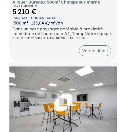
A louer Bureaux 500m² Champs sur marne
LOYER MENSUEL
5 210 €
SURFACE
MONTANT AU M²
500 m²
125,04 €/m²/an
Dans un parc paysager agréable à proximité
immédiate de l'autoroute A4, ImmpNotre équipes
propose 5 421 m² de bureaux à la location
A LOUER IMMOBILIER D'ENTREPRISE BUREAUX
divisibles à partir de 155 m².
Bus Bus Ligne 213 RER Noisy - Champs (A) Route
Voir le détail
N104 Autoroute A4