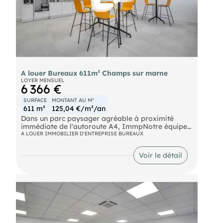
A louer Bureaux 611m² Champs sur marne
LOYER MENSUEL
6 366 €
SURFACE
MONTANT AU M²
611 m²
125,04 €/m²/an
Dans un parc paysager agréable à proximité
immédiate de l'autoroute A4, ImmpNotre équipes
propose une surface de bureaux à la location
A LOUER IMMOBILIER D'ENTREPRISE BUREAUX
d'environ 611 m² non divisibles.
Bus Bus Ligne 213 RER Noisy - Champs (A) Route
Voir le détail
N104 Autoroute A4