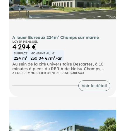
A louer Bureaux 224m² Champs sur marne
LOYER MENSUEL
4 294 €
SURFACE
MONTANT AU M²
224 m²
230,04 €/m²/an
Au sein de la cité universitaire Descartes, à 10
minutes à pieds du RER A de Noisy-Champs,
ImmNotre équipeus propose un immeuble neuf à
A LOUER IMMOBILIER D'ENTREPRISE BUREAUX
usage de bureaux de 224 m² non divisibles à la
location labélisé BREEAM - BBCA -
Voir le détail
BIODIVERSITY.
Bus Nobel (BUS-212), Espace Descartes (BUS-213,
BUS-312) RER NOISY-CHAMPS (RER A) Transilien
Noisy - Champs (TRAIN)