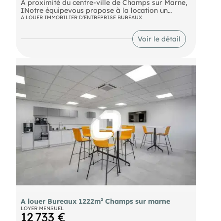
A proximité du centre-ville de Champs sur Marne,
INotre équipevous propose à la location un
plateau de bureaux de 92m² avec entrée
A LOUER IMMOBILIER D'ENTREPRISE BUREAUX
indépendante, open-space et sanitaires privatifs.
Autoroute A4 Train RER A station "Champs sur
Voir le détail
Marne"
A louer Bureaux 1222m² Champs sur marne
LOYER MENSUEL
12 733 €