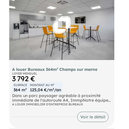
A louer Bureaux 364m² Champs sur marne
LOYER MENSUEL
3 792 €
SURFACE
MONTANT AU M²
364 m²
125,04 €/m²/an
Dans un parc paysager agréable à proximité
immédiate de l'autoroute A4, ImmpNotre équipes
propose une surface de bureaux à la location
A LOUER IMMOBILIER D'ENTREPRISE BUREAUX
d'environ 364 m² non divisibles.
Bus Bus Ligne 213 RER Noisy - Champs (A) Route
Voir le détail
N104 Autoroute A4