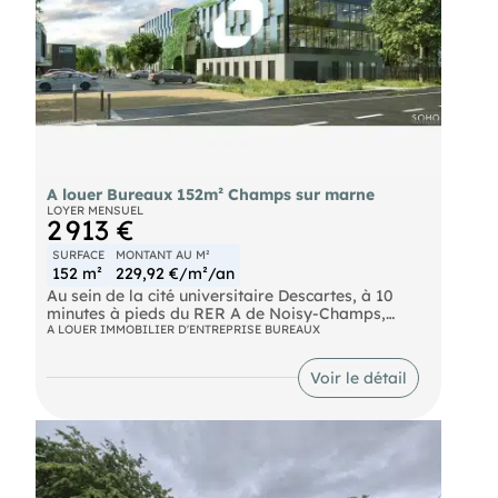
A louer Bureaux 152m² Champs sur marne
LOYER MENSUEL
2 913 €
SURFACE
MONTANT AU M²
152 m²
229,92 €/m²/an
Au sein de la cité universitaire Descartes, à 10
minutes à pieds du RER A de Noisy-Champs,
ImmNotre équipeus propose un immeuble neuf à
A LOUER IMMOBILIER D'ENTREPRISE BUREAUX
usage de bureaux de 152 m² non divisibles,
labélisé BREEAM - BBCA - BIODIVERSITY.
Voir le détail
Bus Nobel (BUS-212), Espace Descartes (BUS-213,
BUS-312) RER NOISY-CHAMPS (RER A) Transilien
Noisy - Champs (TRAIN)