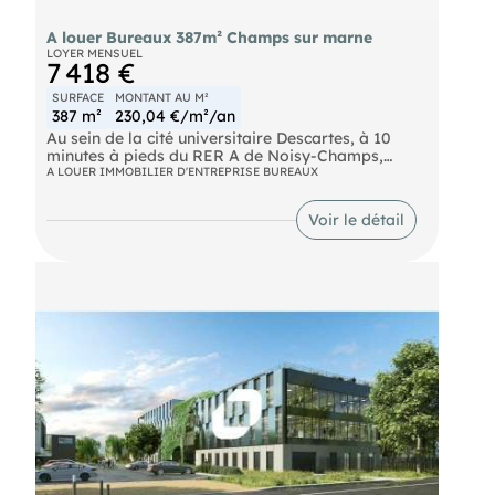
A louer Bureaux 387m² Champs sur marne
LOYER MENSUEL
7 418 €
SURFACE
MONTANT AU M²
387 m²
230,04 €/m²/an
Au sein de la cité universitaire Descartes, à 10
minutes à pieds du RER A de Noisy-Champs,
ImmNotre équipeus propose un immeuble neuf à
A LOUER IMMOBILIER D'ENTREPRISE BUREAUX
usage de bureaux de 503 m² non divisibles à la
location labélisé BREEAM - BBCA -
Voir le détail
BIODIVERSITY.
Bus Nobel (BUS-212), Espace Descartes (BUS-213,
BUS-312) RER NOISY-CHAMPS (RER A) Transilien
Noisy - Champs (TRAIN)