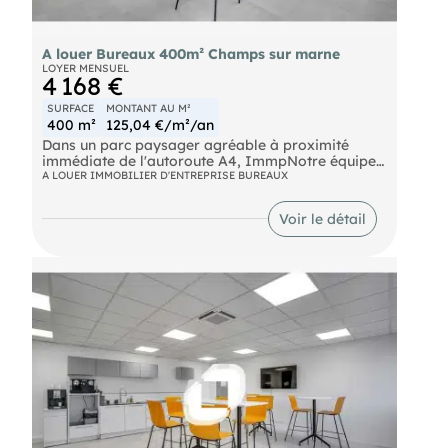
A louer Bureaux 400m² Champs sur marne
LOYER MENSUEL
4 168 €
SURFACE
MONTANT AU M²
400 m²
125,04 €/m²/an
Dans un parc paysager agréable à proximité
immédiate de l'autoroute A4, ImmpNotre équipes
propose 5 421 m² de bureaux à la location
A LOUER IMMOBILIER D'ENTREPRISE BUREAUX
divisibles à partir de 155 m².
Bus Bus Ligne 213 RER Noisy - Champs (A) Route
Voir le détail
N104 Autoroute A4