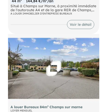
44 m²
144,84 €/m²/an
Situé à Champs sur Marne, à proximité immédiate
de l'autoroute A4 et de la gare RER de Champs,
ImmprNotre équipe propose à la location, au sein
A LOUER IMMOBILIER D'ENTREPRISE BUREAUX
d'un parc tertiaire de qualité, environ 44 m² non
divisibles.
Voir le détail
Bus Bus 213 - 212 - 312 RER Noisy - Champs (A)
Autoroute A4
A louer Bureaux 84m² Champs sur marne
LOYER MENSUEL