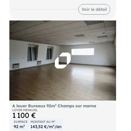
d'un parc tertiaire de qualité, environ 139 m² non
divisibles.
Voir le détail
Bus Bus 213 - 212 - 312 RER Noisy - Champs (A)
Autoroute A4
A louer Bureaux 92m² Champs sur marne
LOYER MENSUEL
1 100 €
SURFACE
MONTANT AU M²
92 m²
143,52 €/m²/an