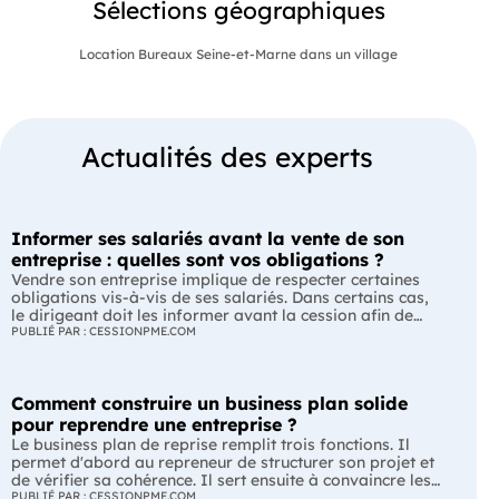
Sélections géographiques
Location Bureaux Seine-et-Marne dans un village
Actualités des experts
Informer ses salariés avant la vente de son
entreprise : quelles sont vos obligations ?
Vendre son entreprise implique de respecter certaines
obligations vis-à-vis de ses salariés. Dans certains cas,
le dirigeant doit les informer avant la cession afin de
leur permettre, s'ils le souhaitent, de présenter une offre
PUBLIÉ PAR : CESSIONPME.COM
de reprise. Quelles entreprises sont concernées ? Quels
délais faut-il respecter ? Comment transmettre cette
information ? Voici ce que prévoit la réglementation.
Comment construire un business plan solide
L'essentiel Les entreprises de moins de 250 salariés sont
soumises, dans certains cas, à une obligation
pour reprendre une entreprise ?
d'information préalable des salariés. Cette obligation
Le business plan de reprise remplit trois fonctions. Il
concerne la vente d'un fonds de commerce ou la cession
permet d'abord au repreneur de structurer son projet et
de la majorité des titres d'une société. Le délai
de vérifier sa cohérence. Il sert ensuite à convaincre les
d'information varie selon la taille de l'entreprise. Les
banques et les partenaires financiers de l'accompagner.
PUBLIÉ PAR : CESSIONPME.COM