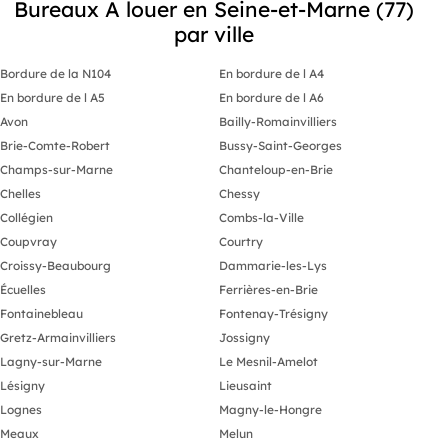
Bureaux A louer en Seine-et-Marne (77)
par ville
Bordure de la N104
En bordure de l A4
En bordure de l A5
En bordure de l A6
Avon
Bailly-Romainvilliers
Brie-Comte-Robert
Bussy-Saint-Georges
Champs-sur-Marne
Chanteloup-en-Brie
Chelles
Chessy
Collégien
Combs-la-Ville
Coupvray
Courtry
Croissy-Beaubourg
Dammarie-les-Lys
Écuelles
Ferrières-en-Brie
Fontainebleau
Fontenay-Trésigny
Gretz-Armainvilliers
Jossigny
Lagny-sur-Marne
Le Mesnil-Amelot
Lésigny
Lieusaint
Lognes
Magny-le-Hongre
Meaux
Melun